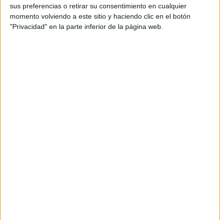
sus preferencias o retirar su consentimiento en cualquier
momento volviendo a este sitio y haciendo clic en el botón
"Privacidad" en la parte inferior de la página web.
G.P. España (Madrid)
Clasificación
Apple TV
Sábado, 9/12/2026
05:05
FIA Fórmula 3
G.P. España (Madrid)
Carrera 1
Apple TV
Más días