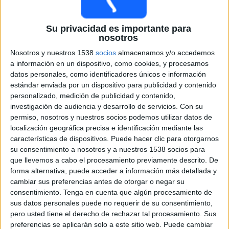
Otros
Deportes
Su privacidad es importante para
nosotros
Noticias
Nosotros y nuestros 1538
socios
almacenamos y/o accedemos
a información en un dispositivo, como cookies, y procesamos
Widget
datos personales, como identificadores únicos e información
FIA Fórmula 3 hoy, Automovilismo en vivo
estándar enviada por un dispositivo para publicidad y contenido
personalizado, medición de publicidad y contenido,
Domingo, 9/6/2026
investigación de audiencia y desarrollo de servicios.
Con su
permiso, nosotros y nuestros socios podemos utilizar datos de
PD
FIA Fórmula 3
localización geográfica precisa e identificación mediante las
características de dispositivos. Puede hacer clic para otorgarnos
su consentimiento a nosotros y a nuestros 1538 socios para
que llevemos a cabo el procesamiento previamente descrito. De
G.P. Italia (Monza)
forma alternativa, puede acceder a información más detallada y
Carrera
cambiar sus preferencias antes de otorgar o negar su
Apple TV
consentimiento.
Tenga en cuenta que algún procesamiento de
sus datos personales puede no requerir de su consentimiento,
Viernes, 9/11/2026
pero usted tiene el derecho de rechazar tal procesamiento. Sus
preferencias se aplicarán solo a este sitio web. Puede cambiar
09:00
FIA Fórmula 3