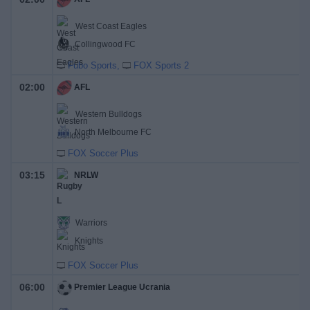
West Coast Eagles
Collingwood FC
Fubo Sports
FOX Sports 2
02:00
AFL
Western Bulldogs
North Melbourne FC
FOX Soccer Plus
03:15
NRLW
Warriors
Knights
FOX Soccer Plus
06:00
Premier League Ucrania