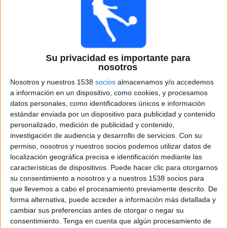
T. Griekspoor
M. Arnaldi
ATP Tennis TV
Tennis Channel
12:30
Masters Canadá
Su privacidad es importante para
3ª Ronda
nosotros
D. Mérida
Nosotros y nuestros 1538
socios
almacenamos y/o accedemos
a información en un dispositivo, como cookies, y procesamos
A. Michelsen
datos personales, como identificadores únicos e información
ATP Tennis TV
Tennis Channel
estándar enviada por un dispositivo para publicidad y contenido
12:30
WTA Canadá
personalizado, medición de publicidad y contenido,
3ª Ronda
investigación de audiencia y desarrollo de servicios.
Con su
permiso, nosotros y nuestros socios podemos utilizar datos de
A. Li
localización geográfica precisa e identificación mediante las
características de dispositivos. Puede hacer clic para otorgarnos
E. Rybakina
su consentimiento a nosotros y a nuestros 1538 socios para
Tennis Channel
que llevemos a cabo el procesamiento previamente descrito. De
12:30
forma alternativa, puede acceder a información más detallada y
2. Liga
cambiar sus preferencias antes de otorgar o negar su
St. Pölten
consentimiento.
Tenga en cuenta que algún procesamiento de