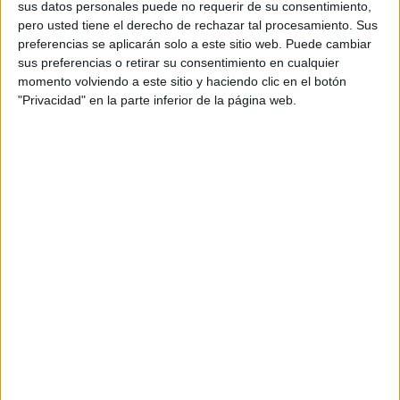
sus datos personales puede no requerir de su consentimiento,
Young Violets Austria Wien
pero usted tiene el derecho de rechazar tal procesamiento. Sus
OneFootball PPV
preferencias se aplicarán solo a este sitio web. Puede cambiar
sus preferencias o retirar su consentimiento en cualquier
12:30
2. Liga
momento volviendo a este sitio y haciendo clic en el botón
FC Liefering
"Privacidad" en la parte inferior de la página web.
WSC Wels
OneFootball PPV
13:00
Regionalliga
Stuttgarter Kickers
SSV Ulm 1846
OneFootball PPV
13:00
3. Liga
Waldhof Mannheim
Fortuna Düsseldorf