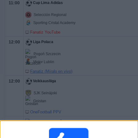
11:00
Cup Lima Adidas
Selección Regional
Sporting Cristal Academy
Fanatiz YouTube
12:00
Liga Polaca
Pogoń Szczecin
Motor Lublin
Fanatiz (Míralo en vivo)
12:00
Veikkausliiga
SJK Seinäjoki
Gnistan
OneFootball PPV
12:30
Masters Canadá
3ª Ronda