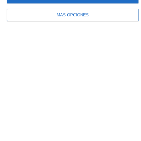
19:00
WTA Canadá
3ª Ronda
MÁS OPCIONES
M. Sakkari
C. Gauff
Tennis Channel
19:00
NWSL
Orlando Pride
Racing Louisville
NWSL+
19:00
Canadian Premier League
Forge FC
Vancouver FC
Fubo Sports
FOX Sports 2
19:00
MLS Next Pro