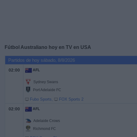
Otros
Deportes
Noticias
Widget
Fútbol Australiano hoy en TV en USA
Partidos de hoy sábado, 8/8/2026
02:00
AFL
Sydney Swans
Port Adelaide FC
Fubo Sports
FOX Sports 2
02:00
AFL
Adelaide Crows
Richmond FC