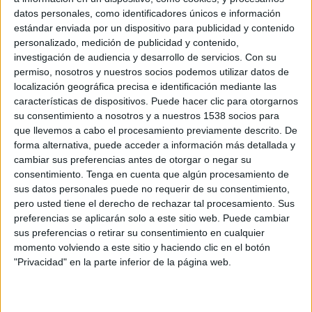
Melbourne FC
datos personales, como identificadores únicos e información
Fremantle FC
estándar enviada por un dispositivo para publicidad y contenido
personalizado, medición de publicidad y contenido,
FOX Soccer Plus
investigación de audiencia y desarrollo de servicios.
Con su
02:00
AFL
permiso, nosotros y nuestros socios podemos utilizar datos de
localización geográfica precisa e identificación mediante las
St Kilda FC
características de dispositivos. Puede hacer clic para otorgarnos
Carlton FC
su consentimiento a nosotros y a nuestros 1538 socios para
que llevemos a cabo el procesamiento previamente descrito. De
Fubo Sports
FOX Sports 2
forma alternativa, puede acceder a información más detallada y
02:00
AFL
cambiar sus preferencias antes de otorgar o negar su
consentimiento.
Tenga en cuenta que algún procesamiento de
West Coast Eagles
sus datos personales puede no requerir de su consentimiento,
Collingwood FC
pero usted tiene el derecho de rechazar tal procesamiento. Sus
preferencias se aplicarán solo a este sitio web. Puede cambiar
Fubo Sports
FOX Sports 2
sus preferencias o retirar su consentimiento en cualquier
02:00
AFL
momento volviendo a este sitio y haciendo clic en el botón
"Privacidad" en la parte inferior de la página web.
Western Bulldogs
North Melbourne FC
FOX Soccer Plus