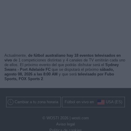
Actualmente,
de fútbol australiano hay 18 eventos televisados en
vivo
de 1 competiciones distintas y 4 canales de TV emitirán cada uno
de ellos. El próximo evento del que podrás disfrutar será el
Sydney
Swans - Port Adelaide FC
que se disputará el próximo
sábado,
agosto 08, 2026 a las 8:00 AM
y que será
televisado por Fubo
Sports, FOX Sports 2
.
Cambiar a tu zona horaria
Fútbol en vivo en
USA (ES)
© WOSTI 2026 |
wosti.com
Aviso legal
Política de cookies