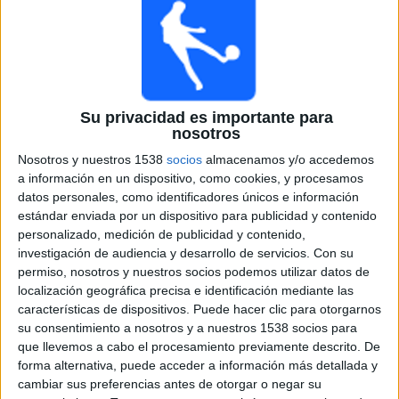
TNT
HBO MAX
TruTV
Sábado, 6/6/2026
05:00
Roland Garros
Final Dobles Masculinos
Su privacidad es importante para
nosotros
Grand Slam
Nosotros y nuestros 1538
socios
almacenamos y/o accedemos
M. Granollers | H. Zeballos
a información en un dispositivo, como cookies, y procesamos
H. Heliovaara | H. Patten
datos personales, como identificadores únicos e información
TNT
HBO MAX
TruTV
estándar enviada por un dispositivo para publicidad y contenido
personalizado, medición de publicidad y contenido,
investigación de audiencia y desarrollo de servicios.
Con su
Viernes, 6/5/2026
permiso, nosotros y nuestros socios podemos utilizar datos de
08:40
Roland Garros
localización geográfica precisa e identificación mediante las
Semifinal 1
características de dispositivos. Puede hacer clic para otorgarnos
Grand Slam
su consentimiento a nosotros y a nuestros 1538 socios para
que llevemos a cabo el procesamiento previamente descrito. De
J. Mensik
forma alternativa, puede acceder a información más detallada y
A. Zverev
cambiar sus preferencias antes de otorgar o negar su