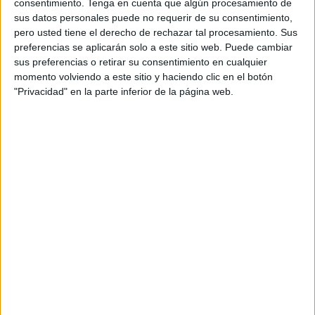
consentimiento.
Tenga en cuenta que algún procesamiento de
TNT
HBO MAX
TruTV
sus datos personales puede no requerir de su consentimiento,
13:00
Roland Garros
pero usted tiene el derecho de rechazar tal procesamiento. Sus
Semifinal 2
preferencias se aplicarán solo a este sitio web. Puede cambiar
Grand Slam
sus preferencias o retirar su consentimiento en cualquier
momento volviendo a este sitio y haciendo clic en el botón
M. Arnaldi
"Privacidad" en la parte inferior de la página web.
F. Cobolli
TNT
HBO MAX
TruTV
Más días
DATOS ESTADÍSTICOS DE ROLAND GARROS EN
TELEVISIÓN EN USA (ES)
A fecha de hoy
8/6/2026
y desde que esta web recoge los datos
estadísticos de cuándo y dónde se televisan los partidos de
Tenis
de la
competición
Roland Garros
en
USA (ES)
, que fue el
5/30/2021
, podemos
dar los siguientes datos: