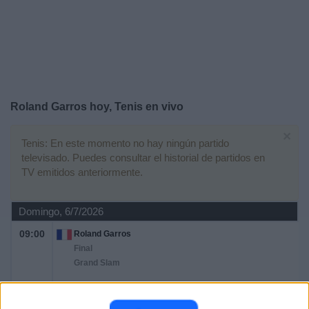
Otros
Deportes
Noticias
Widget
Roland Garros hoy, Tenis en vivo
×
Tenis: En este momento no hay ningún partido
televisado. Puedes consultar el historial de partidos en
TV emitidos anteriormente.
Domingo, 6/7/2026
09:00
Roland Garros
Final
Grand Slam
F. Cobolli
A. Zverev