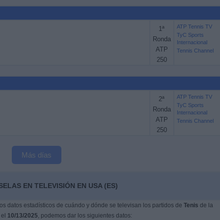
ATP Tennis TV
1ª
TyC Sports
Ronda
Internacional
ATP
Tennis Channel
250
ATP Tennis TV
2ª
TyC Sports
Ronda
Internacional
ATP
Tennis Channel
250
Más días
ELAS EN TELEVISIÓN EN USA (ES)
s datos estadísticos de cuándo y dónde se televisan los partidos de
Tenis
de la
 el
10/13/2025
, podemos dar los siguientes datos: