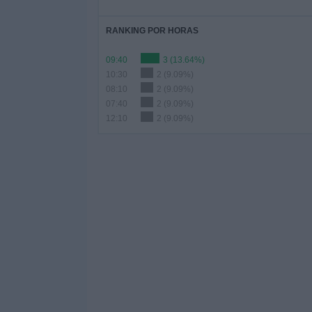
RANKING POR HORAS
09:40
3 (13.64%)
10:30
2 (9.09%)
08:10
2 (9.09%)
07:40
2 (9.09%)
12:10
2 (9.09%)