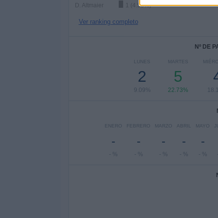
D. Altmaier
1 (4.55%)
Ver ranking completo
Nº DE 
LUNES
MARTES
MIÉR
2
5
9.09%
22.73%
18.
ENERO
FEBRERO
MARZO
ABRIL
MAYO
J
-
-
-
-
-
- %
- %
- %
- %
- %