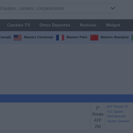
Canales TV
Otros Deportes
Noticias
Widget
Canadá
Masters Cincinnati
Masters París
Masters Shanghai
ATP Tennis TV
1ª
TyC Sports
Ronda
Internacional
ATP
Tennis Channel
250