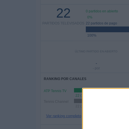
22
0 partidos en abierto
0%
PARTIDOS TELEVISADOS
22 partidos de pago
100%
ÚLTIMO PARTIDO EN ABIERTO
-
- por
RANKING POR CANALES
ATP Tennis TV
22 (100%)
Tennis Channel
22 (100%)
Ver ranking completo