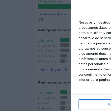
2 Canales de pago
0 Canales en abierto
0%
Nosotros y nuestro
procesamos datos per
Ranking equipos por nº de partidos
para publicidad y co
desarrollo de servici
J. Lehecka
4 (18.18%)
geográfica precisa e 
R. Collignon
4 (18.18%)
otorgarnos su conse
F. Auger-Aliassime
4 (18.18%)
previamente descrito
G. Mpetshi Perricard
3 (13.64%)
preferencias antes d
F. Comesana
2 (9.09%)
datos personales pue
procesamiento. Sus p
Ver ranking completo
consentimiento en cu
inferior de la página
Ranking equipos por nº de partidos Local
J. Lehecka
3 (13.64%)
R. Collignon
3 (13.64%)
M. Giron
2 (9.09%)
M
L. Musetti
2 (9.09%)