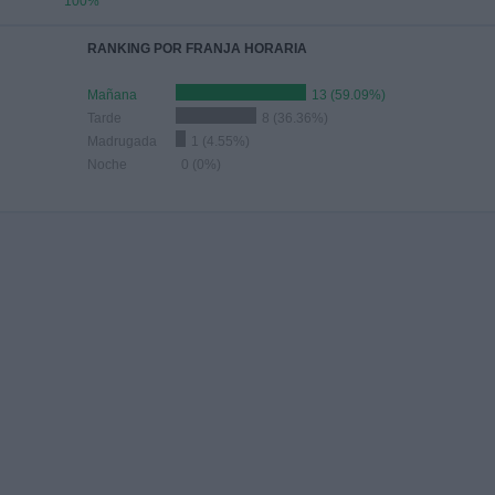
100%
RANKING POR FRANJA HORARIA
Mañana
13 (59.09%)
Tarde
8 (36.36%)
Madrugada
1 (4.55%)
Noche
0 (0%)