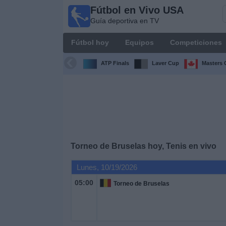
Fútbol en Vivo USA
Fútbol
Guía deportiva en TV
en
Vivo
Fútbol hoy
Equipos
Competiciones
USA
Guía
ATP Finals
Laver Cup
Masters 
deportiva
en TV
Fútbol
hoy
Equipos
Torneo de Bruselas hoy, Tenis en vivo
Lunes, 10/19/2026
Competiciones
05:00
Torneo de Bruselas
Canales
TV