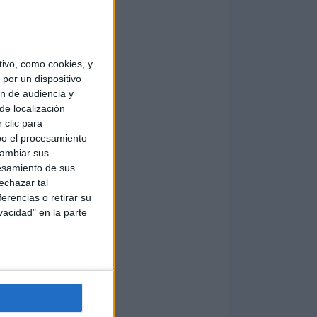
ivo, como cookies, y
por un dispositivo
ón de audiencia y
de localización
 clic para
bo el procesamiento
cambiar sus
esamiento de sus
echazar tal
erencias o retirar su
vacidad" en la parte