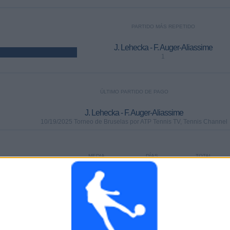
PARTIDO MÁS REPETIDO
J. Lehecka - F. Auger-Aliassime
1
ÚLTIMO PARTIDO DE PAGO
J. Lehecka - F. Auger-Aliassime
10/19/2025 Torneo de Bruselas por ATP Tennis TV, Tennis Channel
MEDIA
DÍAS
TOTAL
2
295
2
CANALES POR
SIN PARTIDO
CANALES TV
PARTIDO
GRATUÍTO