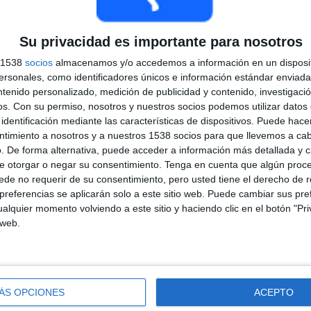
TOTAL
TOTAL
100%
24
2
Su privacidad es importante para nosotros
Total equipos
CANALES
s 1538
socios
almacenamos y/o accedemos a información en un disposit
sonales, como identificadores únicos e información estándar enviada 
Ranking equipos por nº de partidos en abierto
ntenido personalizado, medición de publicidad y contenido, investigaci
os.
Con su permiso, nosotros y nuestros socios podemos utilizar datos 
identificación mediante las características de dispositivos. Puede hacer
Ver ranking completo
ntimiento a nosotros y a nuestros 1538 socios para que llevemos a ca
. De forma alternativa, puede acceder a información más detallada y 
e otorgar o negar su consentimiento.
Tenga en cuenta que algún proc
de no requerir de su consentimiento, pero usted tiene el derecho de r
referencias se aplicarán solo a este sitio web. Puede cambiar sus pref
alquier momento volviendo a este sitio y haciendo clic en el botón "Pri
 web.
Ranking equipos por nº de partidos Visitante
F. Auger-Aliassime
4 (18.18%)
G. Bailly
2 (9.09%)
B. Bonzi
2 (9.09%)
ÁS OPCIONES
ACEPTO
A. Davidovich
2 (9.09%)