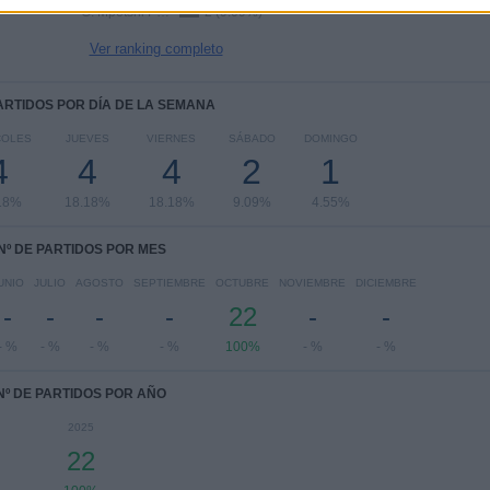
G. Mpetshi Perricard
2 (9.09%)
Ver ranking completo
PARTIDOS POR DÍA DE LA SEMANA
COLES
JUEVES
VIERNES
SÁBADO
DOMINGO
4
4
4
2
1
18%
18.18%
18.18%
9.09%
4.55%
Nº DE PARTIDOS POR MES
UNIO
JULIO
AGOSTO
SEPTIEMBRE
OCTUBRE
NOVIEMBRE
DICIEMBRE
-
-
-
-
22
-
-
- %
- %
- %
- %
100%
- %
- %
Nº DE PARTIDOS POR AÑO
2025
22