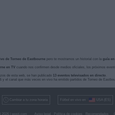
vivo de Torneo de Eastbourne
pero te mostramos un historial con la
guía en
rne en TV
cuando nos confirmen desde medios oficiales, los próximos even
nzos de esta web, se han publicado
13 eventos televisados en directo
.
026 y el canal que más veces en vivo ha emitido partidos de Torneo de Eastbo
Cambiar a tu zona horaria
Fútbol en vivo en
USA (ES)
 2026 |
wosti.com
Aviso legal
Política de cookies
Recomendados