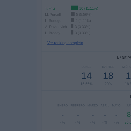
T. Fritz
10 (11.11%)
M. Purcell
5 (5.56%)
L. Sonego
4 (4.44%)
A. Davidovich
3 (3.33%)
L. Broady
3 (3.33%)
Ver ranking completo
Nº DE 
LUNES
MARTES
MIÉR
14
18
1
15.56%
20%
18.
ENERO
FEBRERO
MARZO
ABRIL
MAYO
JU
-
-
-
-
-
8
- %
- %
- %
- %
- %
96.