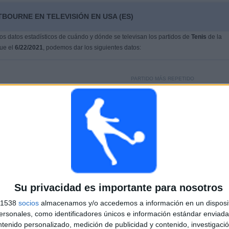
BOURNE EN TELEVISIÓN EN USA (ES)
s datos estadísticos de cuándo y dónde se televisan los partidos de
Tenis
de la
fue el
6/22/2021
, podemos dar los siguientes datos:
PARTIDO MÁS REPETIDO
A. Davidovich - E. Ymer
1
ÚLTIMO PARTIDO DE PAGO
Z. Bergs - U. Humbert
6/28/2026 Torneo de Eastbourne por ATP Tennis TV, Tennis Channel
Su privacidad es importante para nosotros
s 1538
socios
almacenamos y/o accedemos a información en un disposit
MEDIA
DÍAS
TOTAL
sonales, como identificadores únicos e información estándar enviada 
2
1872
2
ntenido personalizado, medición de publicidad y contenido, investigaci