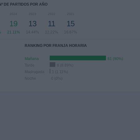
Nº DE PARTIDOS POR AÑO
2024
2023
2022
2021
19
13
11
15
%
21.11%
14.44%
12.22%
16.67%
RANKING POR FRANJA HORARIA
Mañana
81 (90%)
Tarde
8 (8.89%)
Madrugada
1 (1.11%)
Noche
0 (0%)