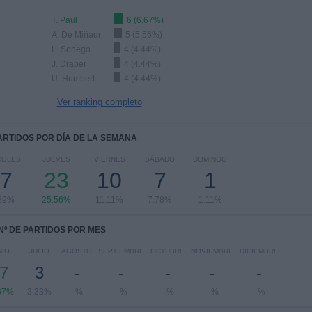
T. Paul
6 (6.67%)
A. De Miñaur
5 (5.56%)
L. Sonego
4 (4.44%)
J. Draper
4 (4.44%)
U. Humbert
4 (4.44%)
Ver ranking completo
PARTIDOS POR DÍA DE LA SEMANA
COLES
JUEVES
VIERNES
SÁBADO
DOMINGO
7
23
10
7
1
89%
25.56%
11.11%
7.78%
1.11%
Nº DE PARTIDOS POR MES
NIO
JULIO
AGOSTO
SEPTIEMBRE
OCTUBRE
NOVIEMBRE
DICIEMBRE
7
3
-
-
-
-
-
67%
3.33%
- %
- %
- %
- %
- %