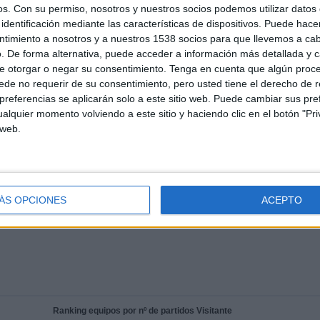
os.
Con su permiso, nosotros y nuestros socios podemos utilizar datos 
CANALES POR
SIN PARTIDO
CANALES TV
PARTIDO
GRATUÍTO
identificación mediante las características de dispositivos. Puede hacer
ntimiento a nosotros y a nuestros 1538 socios para que llevemos a ca
. De forma alternativa, puede acceder a información más detallada y 
e otorgar o negar su consentimiento.
Tenga en cuenta que algún proc
de no requerir de su consentimiento, pero usted tiene el derecho de r
TOTAL
TOTAL
100%
referencias se aplicarán solo a este sitio web. Puede cambiar sus pref
72
2
alquier momento volviendo a este sitio y haciendo clic en el botón "Pri
Total equipos
CANALES
 web.
Ranking equipos por nº de partidos en abierto
Ver ranking completo
ÁS OPCIONES
ACEPTO
Ranking equipos por nº de partidos Visitante