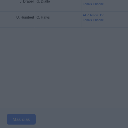
J. Draper
G. Diallo
Tennis Channel
ATP Tennis TV
U. Humbert
Q. Halys
Tennis Channel
Más días