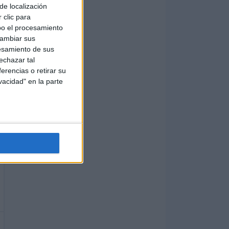
de localización
 clic para
bo el procesamiento
cambiar sus
esamiento de sus
echazar tal
erencias o retirar su
vacidad" en la parte