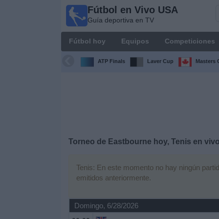
Fútbol en Vivo USA
Fútbol
Guía deportiva en TV
en
Vivo
Fútbol hoy
Equipos
Competiciones
USA
Guía
ATP Finals
Laver Cup
Masters 
deportiva
en TV
Fútbol
hoy
Equipos
Torneo de Eastbourne hoy, Tenis en viv
Competiciones
Tenis: En este momento no hay ningún partido
emitidos anteriormente.
Canales
TV
Domingo, 6/28/2026