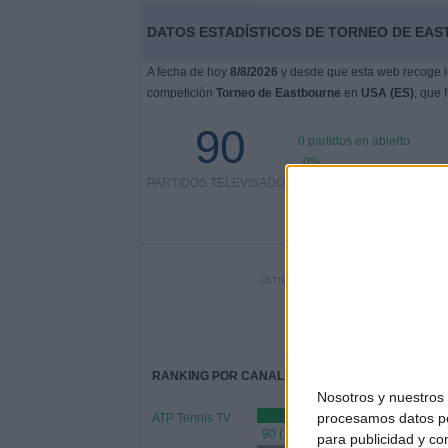
DATOS ESTADÍSTICOS DE TORNEO DE EAST
A fecha de hoy
8/8/2026
y desde que esta web recoge lo
competición
Torneo de Eastbourne
en
USA (ES)
, que 
90
0 partidos en abierto
0%
PARTIDOS TELEVISADOS
90 partidos de pago
100%
ÚLTIMO PARTIDO EN ABIERTO
-
- por
RANKING POR CANALES
Nosotros y nuestro
procesamos datos per
ATP Tennis TV
90 (100%)
para publicidad y co