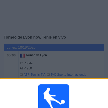
Otros
Deportes
Noticias
Widget
Torneo de Lyon hoy, Tenis en vivo
Lunes, 10/19/2026
05:00
Torneo de Lyon
1ª Ronda
ATP 250
ATP Tennis TV
TyC Sports Internacional
Tennis Channel
Martes, 10/20/2026
05:00
Torneo de Lyon