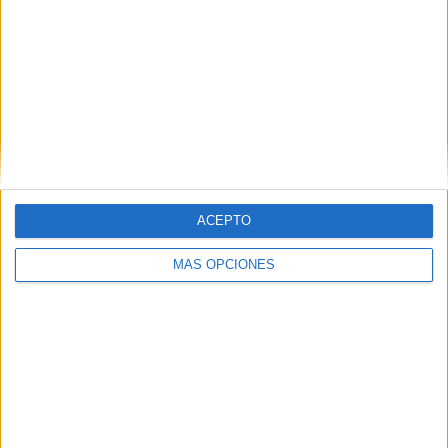
Ranking equipos por nº de partidos Local
C. Norrie
7 (7.95%)
G. Monfils
4 (4.55%)
T. Paul
4 (4.55%)
A. Rinderknech
4 (4.55%)
L. Musetti
3 (3.41%)
Ver ranking completo
ACEPTO
Ranking equipos por nº de partidos Visitante
MÁS OPCIONES
S. Tsitsipas
4 (4.55%)
R. Gasquet
4 (4.55%)
C. Norrie
4 (4.55%)
F. Cerúndolo
4 (4.55%)
B. Nakashima
4 (4.55%)
Ver ranking completo