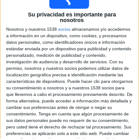
1ª Ronda
ATP 250
Su privacidad es importante para
ATP Tennis TV
TyC Sports Internacional
nosotros
Tennis Channel
Nosotros y nuestros 1538
socios
almacenamos y/o accedemos
a información en un dispositivo, como cookies, y procesamos
Miércoles, 10/21/2026
datos personales, como identificadores únicos e información
05:00
Torneo de Lyon
estándar enviada por un dispositivo para publicidad y contenido
personalizado, medición de publicidad y contenido,
2ª Ronda
investigación de audiencia y desarrollo de servicios.
Con su
ATP 250
permiso, nosotros y nuestros socios podemos utilizar datos de
ATP Tennis TV
TyC Sports Internacional
localización geográfica precisa e identificación mediante las
Tennis Channel
características de dispositivos. Puede hacer clic para otorgarnos
su consentimiento a nosotros y a nuestros 1538 socios para
que llevemos a cabo el procesamiento previamente descrito. De
Más días
forma alternativa, puede acceder a información más detallada y
cambiar sus preferencias antes de otorgar o negar su
consentimiento.
Tenga en cuenta que algún procesamiento de
DATOS ESTADÍSTICOS DE TORNEO DE LYON EN
sus datos personales puede no requerir de su consentimiento,
TELEVISIÓN EN USA (ES)
pero usted tiene el derecho de rechazar tal procesamiento. Sus
preferencias se aplicarán solo a este sitio web. Puede cambiar
A fecha de hoy
8/9/2026
y desde que esta web recoge los datos