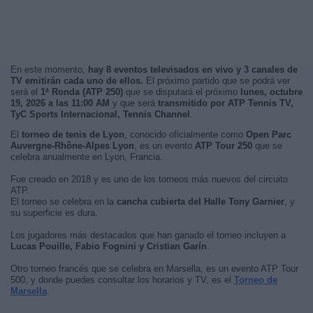
En este momento,
hay 8 eventos televisados en vivo y 3 canales de
TV emitirán cada uno de ellos.
El próximo partido que se podrá ver
será el
1ª Ronda (ATP 250)
que se disputará el próximo
lunes, octubre
19, 2026 a las 11:00 AM
y que será
transmitido por ATP Tennis TV,
TyC Sports Internacional, Tennis Channel
.
El
torneo de tenis de Lyon
, conocido oficialmente como
Open Parc
Auvergne-Rhône-Alpes Lyon
, es un evento
ATP Tour 250
que se
celebra anualmente en Lyon, Francia.
Fue creado en 2018 y es uno de los torneos más nuevos del circuito
ATP.
El torneo se celebra en la
cancha cubierta del Halle Tony Garnier
, y
su superficie es dura.
Los jugadores más destacados que han ganado el torneo incluyen a
Lucas Pouille, Fabio Fognini y Cristian Garín
.
Otro torneo francés que se celebra en Marsella, es un evento ATP Tour
500, y donde puedes consultar los horarios y TV, es el
Torneo de
Marsella
.