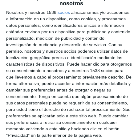
nosotros
Tennis Channel
Nosotros y nuestros 1538
socios
almacenamos y/o accedemos
a información en un dispositivo, como cookies, y procesamos
Martes, 8/25/2026
datos personales, como identificadores únicos e información
estándar enviada por un dispositivo para publicidad y contenido
17:00
WTA Torneo de Monterrey
personalizado, medición de publicidad y contenido,
2ª Ronda
investigación de audiencia y desarrollo de servicios.
Con su
WTA 500
permiso, nosotros y nuestros socios podemos utilizar datos de
localización geográfica precisa e identificación mediante las
Tennis Channel
características de dispositivos. Puede hacer clic para otorgarnos
su consentimiento a nosotros y a nuestros 1538 socios para
Más días
que llevemos a cabo el procesamiento previamente descrito. De
forma alternativa, puede acceder a información más detallada y
cambiar sus preferencias antes de otorgar o negar su
DATOS ESTADÍSTICOS DE WTA TORNEO DE MONTERREY
consentimiento.
Tenga en cuenta que algún procesamiento de
EN TELEVISIÓN EN USA (ES)
sus datos personales puede no requerir de su consentimiento,
pero usted tiene el derecho de rechazar tal procesamiento. Sus
A fecha de hoy
8/8/2026
y desde que esta web recoge los datos
preferencias se aplicarán solo a este sitio web. Puede cambiar
estadísticos de cuándo y dónde se televisan los partidos de
Tenis
de la
sus preferencias o retirar su consentimiento en cualquier
competición
WTA Torneo de Monterrey
en
USA (ES)
, que fue el
momento volviendo a este sitio y haciendo clic en el botón
3/16/2021
, podemos dar los siguientes datos:
"Privacidad" en la parte inferior de la página web.