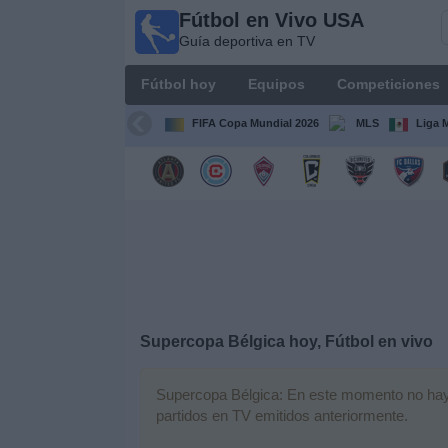
Fútbol en Vivo USA
Fútbol
Guía deportiva en TV
en
Vivo
Fútbol hoy
Equipos
Competiciones
USA
Guía
FIFA Copa Mundial 2026
MLS
Liga 
deportiva
en TV
Fútbol
hoy
Equipos
Competiciones
Supercopa Bélgica hoy, Fútbol en vivo
Canales
Supercopa Bélgica: En este momento no hay ni
TV
partidos en TV emitidos anteriormente.