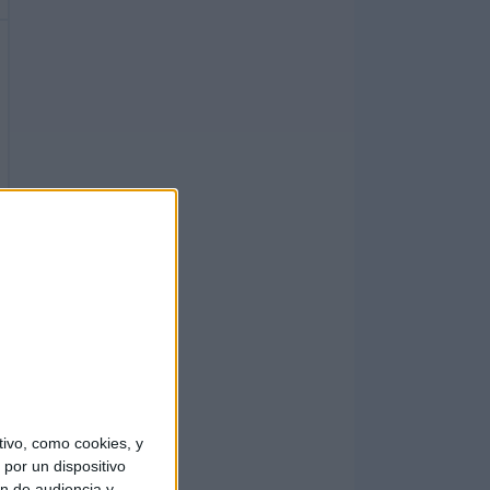
ivo, como cookies, y
por un dispositivo
ón de audiencia y