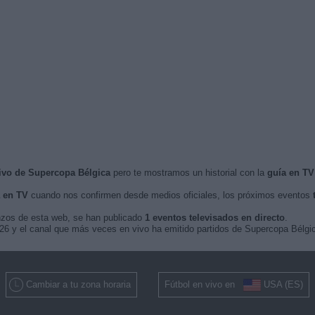
vivo de Supercopa Bélgica
pero te mostramos un historial con la
guía en TV
 en TV
cuando nos confirmen desde medios oficiales, los próximos eventos
nzos de esta web, se han publicado
1 eventos televisados en directo
.
 2026 y el canal que más veces en vivo ha emitido partidos de Supercopa Bélg
Cambiar a tu zona horaria
Fútbol en vivo en
USA (ES)