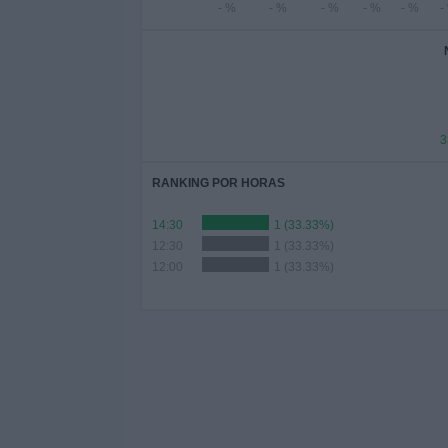
- %
- %
- %
- %
- %
-
3
RANKING POR HORAS
14:30
1 (33.33%)
12:30
1 (33.33%)
12:00
1 (33.33%)