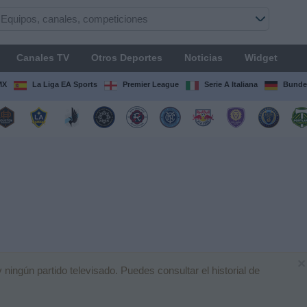
Canales TV
Otros Deportes
Noticias
Widget
MX
La Liga EA Sports
Premier League
Serie A Italiana
Bunde
×
ngún partido televisado. Puedes consultar el historial de