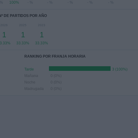
 %
100%
- %
- %
- %
- %
- %
Nº DE PARTIDOS POR AÑO
2026
2025
2023
1
1
1
3.33%
33.33%
33.33%
RANKING POR FRANJA HORARIA
Tarde
3 (100%)
Mañana
0 (0%)
Noche
0 (0%)
Madrugada
0 (0%)