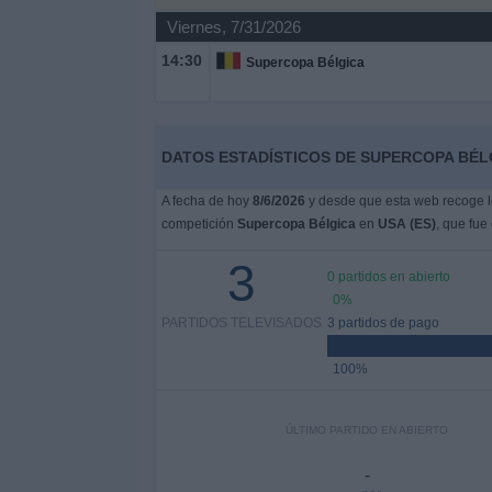
Otros
Viernes, 7/31/2026
Deportes
14:30
Supercopa Bélgica
Noticias
Widget
DATOS ESTADÍSTICOS DE SUPERCOPA BÉLGI
A fecha de hoy
8/6/2026
y desde que esta web recoge lo
competición
Supercopa Bélgica
en
USA (ES)
, que fue
3
0 partidos en abierto
0%
PARTIDOS TELEVISADOS
3 partidos de pago
100%
ÚLTIMO PARTIDO EN ABIERTO
-