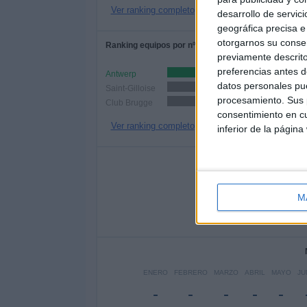
Ver ranking completo
desarrollo de servici
geográfica precisa e 
otorgarnos su conse
Ranking equipos por nº de partidos Local
previamente descrito
preferencias antes d
Antwerp
1 (33.33%)
datos personales pue
Saint-Gilloise
1 (33.33%)
procesamiento. Sus p
Club Brugge
1 (33.33%)
consentimiento en cu
Ver ranking completo
inferior de la página
Nº DE 
LUNES
MARTES
MIÉRC
-
-
-
M
- %
- %
- 
ENERO
FEBRERO
MARZO
ABRIL
MAYO
JU
-
-
-
-
-