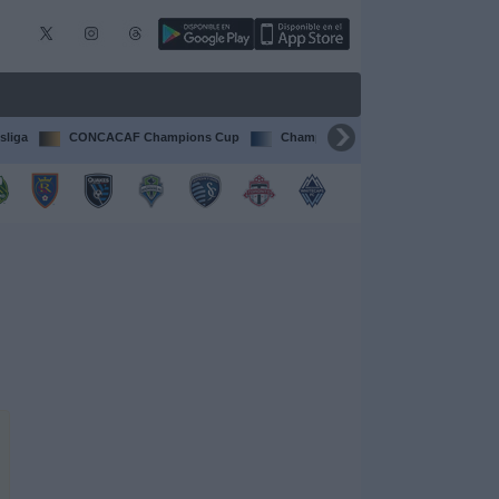
sliga
CONCACAF Champions Cup
Champions League
Francia Li