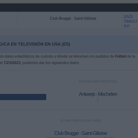
DAZN
Club Brugge
Saint-Gilloise
(Watch it
live)
CA EN TELEVISIÓN EN USA (ES)
s datos estadísticos de cuándo y dónde se televisan los partidos de
Fútbol
de la
 el
7/23/2023
, podemos dar los siguientes datos:
PARTIDO MÁS REPETIDO
Antwerp - Mechelen
1
ÚLTIMO PARTIDO DE PAGO
Club Brugge - Saint-Gilloise