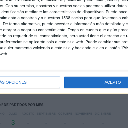
os.
Con su permiso, nosotros y nuestros socios podemos utilizar datos 
identificación mediante las características de dispositivos. Puede hacer
ntimiento a nosotros y a nuestros 1538 socios para que llevemos a ca
Ranking equipos por nº de partidos Visitante
. De forma alternativa, puede acceder a información más detallada y 
e otorgar o negar su consentimiento.
Tenga en cuenta que algún proc
Mechelen
1 (33.33%)
de no requerir de su consentimiento, pero usted tiene el derecho de r
Club Brugge
1 (33.33%)
referencias se aplicarán solo a este sitio web. Puede cambiar sus pref
Saint-Gilloise
1 (33.33%)
alquier momento volviendo a este sitio y haciendo clic en el botón "Pri
Ver ranking completo
 web.
PARTIDOS POR DÍA DE LA SEMANA
OLES
JUEVES
VIERNES
SÁBADO
DOMINGO
-
1
-
2
ÁS OPCIONES
ACEPTO
%
- %
33.33%
- %
66.67%
Nº DE PARTIDOS POR MES
NIO
JULIO
AGOSTO
SEPTIEMBRE
OCTUBRE
NOVIEMBRE
DICIEMBRE
-
3
-
-
-
-
-