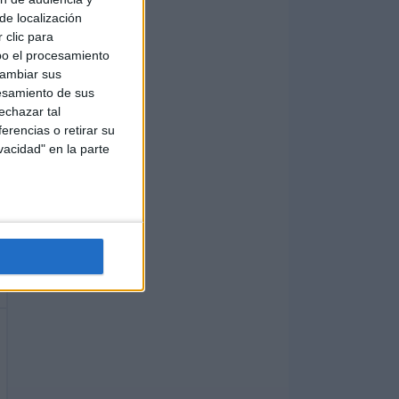
de localización
 clic para
bo el procesamiento
cambiar sus
esamiento de sus
echazar tal
erencias o retirar su
vacidad" en la parte