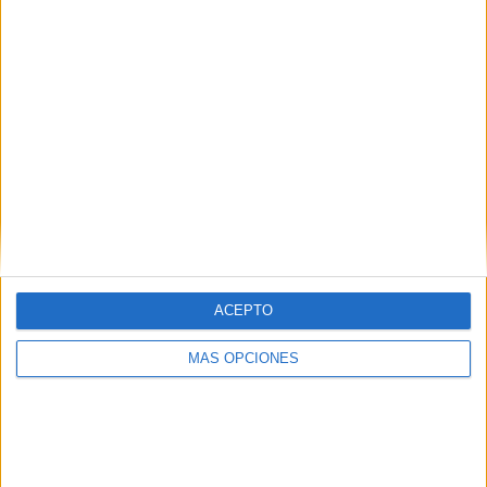
COMPETICIONES
VS Minnesota
RIVALES
Utd.
RANKING POR EQUIPOS
Minnesota Utd.
29 (7.46%)
Houston Dynamo
28 (7.2%)
FC Dallas
26 (6.68%)
Real Salt Lake
25 (6.43%)
Colorado Rapids
24 (6.17%)
Ver ranking completo
RANKING POR COMPETICIONES
ACEPTO
MLS
359 (92.29%)
MÁS OPCIONES
US Open Cup
11 (2.83%)
CONCACAF Champions Cup
9 (2.31%)
Leagues Cup
7 (1.8%)
eMLS
2 (0.51%)
Ver ranking completo