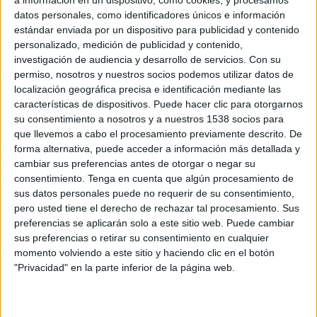
a información en un dispositivo, como cookies, y procesamos
20:00
MLS
datos personales, como identificadores únicos e información
estándar enviada por un dispositivo para publicidad y contenido
Sporting KC
personalizado, medición de publicidad y contenido,
St. Louis City SC
investigación de audiencia y desarrollo de servicios.
Con su
permiso, nosotros y nuestros socios podemos utilizar datos de
Apple TV
Apple TV+ Plus
FOX Sports 1
localización geográfica precisa e identificación mediante las
FOX Deportes
características de dispositivos. Puede hacer clic para otorgarnos
su consentimiento a nosotros y a nuestros 1538 socios para
Domingo, 8/23/2026
que llevemos a cabo el procesamiento previamente descrito. De
forma alternativa, puede acceder a información más detallada y
19:00
MLS
cambiar sus preferencias antes de otorgar o negar su
Atlanta United
consentimiento.
Tenga en cuenta que algún procesamiento de
sus datos personales puede no requerir de su consentimiento,
Sporting KC
pero usted tiene el derecho de rechazar tal procesamiento. Sus
Apple TV
Apple TV+ Plus
preferencias se aplicarán solo a este sitio web. Puede cambiar
sus preferencias o retirar su consentimiento en cualquier
momento volviendo a este sitio y haciendo clic en el botón
Más días
"Privacidad" en la parte inferior de la página web.
DATOS ESTADÍSTICOS DEL EQUIPO SPORTING KC EN
TELEVISIÓN EN USA (ES)