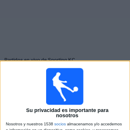
Otros
Deportes
Noticias
Widget
Partidos en vivo de
Sporting KC
Sábado, 8/15/2026
21:30
MLS
Colorado Rapids
Sporting KC
Apple TV
Apple TV+ Plus
Su privacidad es importante para
nosotros
Miércoles, 8/19/2026
Nosotros y nuestros 1538
socios
almacenamos y/o accedemos