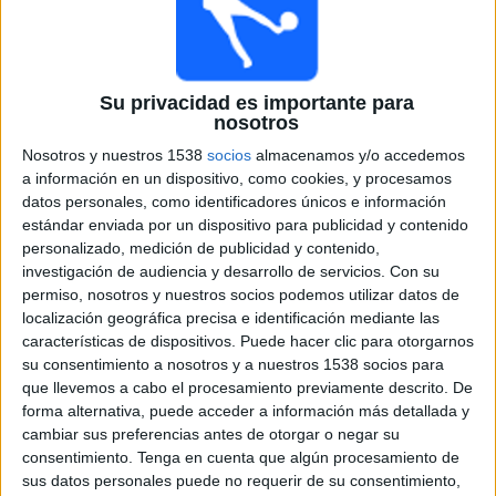
Dunfermline
Paramount+ (Watch it live)
Miércoles, 7/22/2026
Su privacidad es importante para
nosotros
14:45
Scottish League Cup
Nosotros y nuestros 1538
socios
almacenamos y/o accedemos
Queen of South
a información en un dispositivo, como cookies, y procesamos
datos personales, como identificadores únicos e información
Aberdeen
estándar enviada por un dispositivo para publicidad y contenido
Paramount+ (Watch it live)
personalizado, medición de publicidad y contenido,
investigación de audiencia y desarrollo de servicios.
Con su
Sábado, 7/18/2026
permiso, nosotros y nuestros socios podemos utilizar datos de
localización geográfica precisa e identificación mediante las
12:00
Scottish League Cup
características de dispositivos. Puede hacer clic para otorgarnos
su consentimiento a nosotros y a nuestros 1538 socios para
Aberdeen
que llevemos a cabo el procesamiento previamente descrito. De
Queen's Park
forma alternativa, puede acceder a información más detallada y
Paramount+ (Watch it live)
cambiar sus preferencias antes de otorgar o negar su
consentimiento.
Tenga en cuenta que algún procesamiento de
14:00
Scottish League Cup
sus datos personales puede no requerir de su consentimiento,