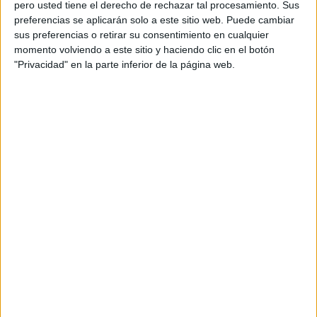
Dundee United
pero usted tiene el derecho de rechazar tal procesamiento. Sus
preferencias se aplicarán solo a este sitio web. Puede cambiar
Arbroath FC
sus preferencias o retirar su consentimiento en cualquier
Paramount+ (Watch it live)
momento volviendo a este sitio y haciendo clic en el botón
"Privacidad" en la parte inferior de la página web.
Más días
DATOS ESTADÍSTICOS DE SCOTTISH LEAGUE CUP EN
TELEVISIÓN EN USA (ES)
A fecha de hoy
8/6/2026
y desde que esta web recoge los datos
estadísticos de cuándo y dónde se televisan los partidos de
Fútbol
de la
competición
Scottish League Cup
en
USA (ES)
, que fue el
9/22/2016
,
podemos dar los siguientes datos:
45
PARTIDOS TELEVISADOS
0 partidos en abierto
0%