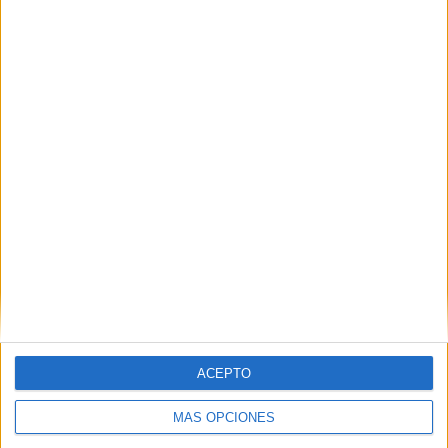
Rangers FC
12 (26.67%)
Celtic FC
11 (24.44%)
Aberdeen
9 (20%)
Hibernian
6 (13.33%)
Dundee United
6 (13.33%)
Ver ranking completo
Ranking equipos por nº de partidos en abierto
Ver ranking completo
Ranking equipos por nº de partidos Local
Rangers FC
6 (13.33%)
ACEPTO
Celtic FC
5 (11.11%)
Aberdeen
4 (8.89%)
MÁS OPCIONES
Motherwell
4 (8.89%)