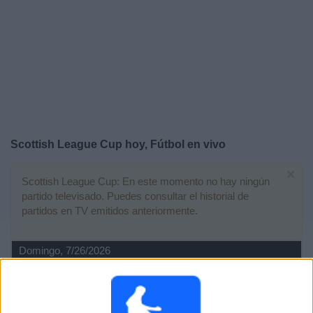
Otros
Deportes
Noticias
Widget
Scottish League Cup hoy, Fútbol en vivo
×
Scottish League Cup: En este momento no hay ningún
partido televisado. Puedes consultar el historial de
partidos en TV emitidos anteriormente.
Domingo, 7/26/2026
10:00
Scottish League Cup
St. Mirren