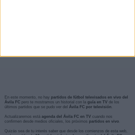
En este momento, no hay
partidos de fútbol televisados en vivo del
Ávila FC
pero te mostramos un historial con la
guía en TV
de los
últimos partidos que se pudo ver del
Ávila FC por televisión
.
Actualizaremos está
agenda del Ávila FC en TV
cuando nos
confirmen desde medios oficiales, los próximos
partidos en vivo
.
Quizás sea de tu interés saber que desde los comienzos de esta web,