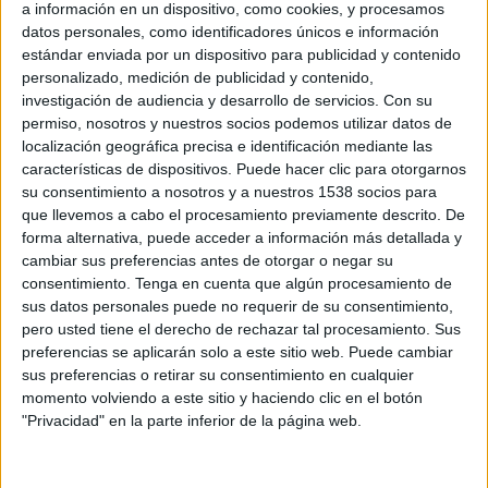
a información en un dispositivo, como cookies, y procesamos
Ávila FC
datos personales, como identificadores únicos e información
FIFA+
estándar enviada por un dispositivo para publicidad y contenido
personalizado, medición de publicidad y contenido,
Domingo, 5/17/2026
investigación de audiencia y desarrollo de servicios.
Con su
permiso, nosotros y nuestros socios podemos utilizar datos de
16:00
Liga Futve 2
localización geográfica precisa e identificación mediante las
características de dispositivos. Puede hacer clic para otorgarnos
Ávila FC
su consentimiento a nosotros y a nuestros 1538 socios para
Dynamo Puerto
que llevemos a cabo el procesamiento previamente descrito. De
FIFA+
forma alternativa, puede acceder a información más detallada y
cambiar sus preferencias antes de otorgar o negar su
Sábado, 5/9/2026
consentimiento.
Tenga en cuenta que algún procesamiento de
sus datos personales puede no requerir de su consentimiento,
15:30
Liga Futve 2
pero usted tiene el derecho de rechazar tal procesamiento. Sus
preferencias se aplicarán solo a este sitio web. Puede cambiar
Aragua
sus preferencias o retirar su consentimiento en cualquier
Ávila FC
momento volviendo a este sitio y haciendo clic en el botón
FIFA+
"Privacidad" en la parte inferior de la página web.
Más días