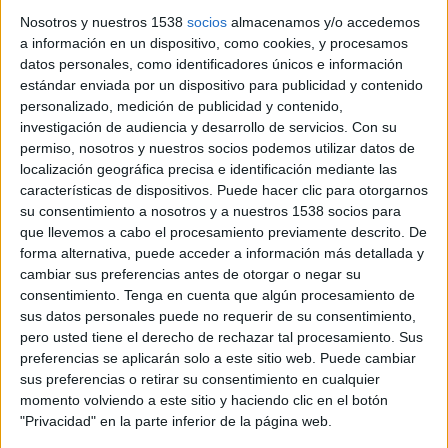
FK Zeleznicar Pancevo
Nosotros y nuestros 1538
socios
almacenamos y/o accedemos
SC Braga
a información en un dispositivo, como cookies, y procesamos
OneFootball PPV
datos personales, como identificadores únicos e información
estándar enviada por un dispositivo para publicidad y contenido
Jueves, 5/7/2026
personalizado, medición de publicidad y contenido,
investigación de audiencia y desarrollo de servicios.
Con su
15:00
Europa League
permiso, nosotros y nuestros socios podemos utilizar datos de
Semifinales
localización geográfica precisa e identificación mediante las
características de dispositivos. Puede hacer clic para otorgarnos
Freiburg
su consentimiento a nosotros y a nuestros 1538 socios para
SC Braga
que llevemos a cabo el procesamiento previamente descrito. De
Paramount+ (Watch it live)
ViX Premium
forma alternativa, puede acceder a información más detallada y
cambiar sus preferencias antes de otorgar o negar su
consentimiento.
Tenga en cuenta que algún procesamiento de
Jueves, 4/30/2026
sus datos personales puede no requerir de su consentimiento,
15:00
Europa League
pero usted tiene el derecho de rechazar tal procesamiento. Sus
Semifinales
preferencias se aplicarán solo a este sitio web. Puede cambiar
sus preferencias o retirar su consentimiento en cualquier
SC Braga
momento volviendo a este sitio y haciendo clic en el botón
Freiburg
"Privacidad" en la parte inferior de la página web.
Paramount+ (Watch it live)
ViX Premium