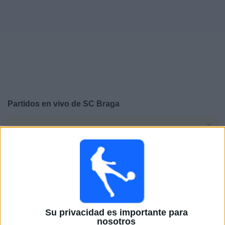
Otros
Deportes
Noticias
Widget
Partidos en vivo de
SC Braga
×
SC Braga: En este momento no hay ningún partido
televisado. Puedes consultar el historial de partidos en
TV emitidos anteriormente.
Miércoles, 7/22/2026
15:00
Conference League
2ª Ronda Clasificación
Su privacidad es importante para
nosotros