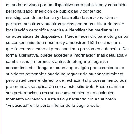
FC Kairat
estándar enviada por un dispositivo para publicidad y contenido
FK Sutjeska Nikšic
personalizado, medición de publicidad y contenido,
ESPN Unlimited
ESPN Select
OneFootball PPV
investigación de audiencia y desarrollo de servicios.
Con su
permiso, nosotros y nuestros socios podemos utilizar datos de
localización geográfica precisa e identificación mediante las
DATOS ESTADÍSTICOS DEL EQUIPO FC KAIRAT EN
características de dispositivos. Puede hacer clic para otorgarnos
TELEVISIÓN EN USA (ES)
su consentimiento a nosotros y a nuestros 1538 socios para
que llevemos a cabo el procesamiento previamente descrito. De
A fecha de hoy
8/8/2026
y desde que esta web recoge los datos
forma alternativa, puede acceder a información más detallada y
estadísticos de cuándo y dónde se transmiten los partidos de
Fútbol
del
cambiar sus preferencias antes de otorgar o negar su
equipo
FC Kairat
en
USA (ES)
, que fue el
9/30/2021
, podemos dar los
consentimiento.
Tenga en cuenta que algún procesamiento de
siguientes datos:
sus datos personales puede no requerir de su consentimiento,
pero usted tiene el derecho de rechazar tal procesamiento. Sus
92
preferencias se aplicarán solo a este sitio web. Puede cambiar
sus preferencias o retirar su consentimiento en cualquier
momento volviendo a este sitio y haciendo clic en el botón
PARTIDOS TELEVISADOS
"Privacidad" en la parte inferior de la página web.
78 partidos en abierto
84.78%
14 partidos de pago
15.22%