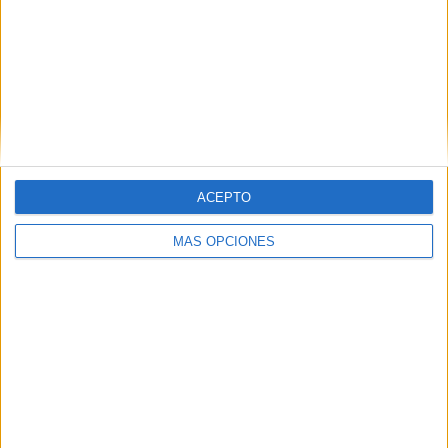
Copa de Kazajistán
12 (13.04%)
Champions League
11 (11.96%)
Conference League
5 (5.43%)
Ver ranking completo
Nº DE PARTIDOS POR DÍA DE LA SEMANA
LUNES
MARTES
MIÉRCOLES
JUEVES
VIERNES
ACEPTO
2
8
8
8
2
MÁS OPCIONES
2.17%
8.7%
8.7%
8.7%
2.17%
SÁBADO
DOMINGO
30
34
32.61%
36.96%
Nº DE PARTIDOS POR MES
ENERO
FEBRERO
MARZO
ABRIL
MAYO
JUNIO
JULIO
2
-
5
11
13
8
13