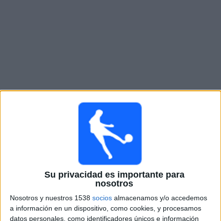
Otros
Deportes
Noticias
Widget
Partidos en vivo de
FC Kairat
×
FC Kairat: En este momento no hay ningún partido
televisado. Puedes consultar el historial de partidos en
TV emitidos anteriormente.
Su privacidad es importante para
Miércoles, 7/8/2026
nosotros
11:00
Champions League
Nosotros y nuestros 1538
socios
almacenamos y/o accedemos
1ª Ronda Clasificación
a información en un dispositivo, como cookies, y procesamos
datos personales, como identificadores únicos e información