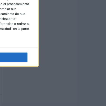
bo el procesamiento
cambiar sus
esamiento de sus
echazar tal
erencias o retirar su
vacidad" en la parte