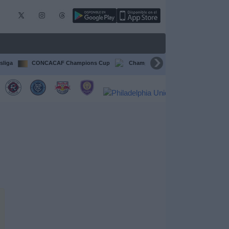
sliga
CONCACAF Champions Cup
Champions League
Francia Li