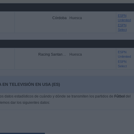
ESPN
Córdoba
Huesca
Unlimited
ESPN
Select
ESPN
Racing Santander
Huesca
Unlimited
ESPN
Select
EN TELEVISIÓN EN USA (ES)
s datos estadísticos de cuándo y dónde se transmiten los partidos de
Fútbol
del
demos dar los siguientes datos: