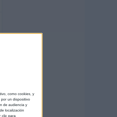
ivo, como cookies, y
por un dispositivo
ón de audiencia y
de localización
 clic para