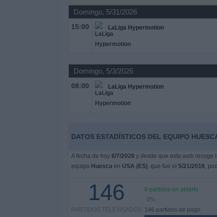
Otros
Domingo, 5/31/2026
Deportes
15:00
LaLiga Hypermotion
Noticias
Widget
Domingo, 5/3/2026
08:00
LaLiga Hypermotion
DATOS ESTADÍSTICOS DEL EQUIPO HUESCA 
A fecha de hoy
8/7/2026
y desde que esta web recoge lo
equipo
Huesca
en
USA (ES)
, que fue el
5/21/2016
, po
146
0 partidos en abierto
0%
PARTIDOS TELEVISADOS
146 partidos de pago