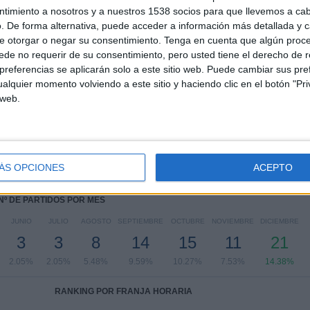
LaLiga Hypermotion
63 (43.15%)
ntimiento a nosotros y a nuestros 1538 socios para que llevemos a ca
Copa del Rey
9 (6.16%)
. De forma alternativa, puede acceder a información más detallada y 
e otorgar o negar su consentimiento.
Tenga en cuenta que algún proc
Ver ranking completo
de no requerir de su consentimiento, pero usted tiene el derecho de r
referencias se aplicarán solo a este sitio web. Puede cambiar sus pref
alquier momento volviendo a este sitio y haciendo clic en el botón "Pri
 web.
PARTIDOS POR DÍA DE LA SEMANA
OLES
JUEVES
VIERNES
SÁBADO
DOMINGO
9
5
15
50
52
ÁS OPCIONES
ACEPTO
6%
3.42%
10.27%
34.25%
35.62%
Nº DE PARTIDOS POR MES
JUNIO
JULIO
AGOSTO
SEPTIEMBRE
OCTUBRE
NOVIEMBRE
DICIEMBRE
3
3
8
14
15
11
21
2.05%
2.05%
5.48%
9.59%
10.27%
7.53%
14.38%
RANKING POR FRANJA HORARIA