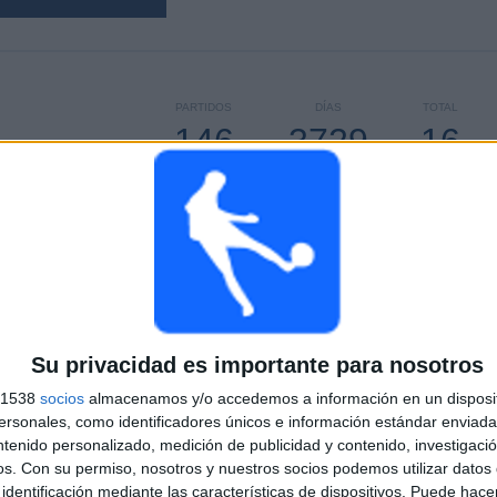
PARTIDOS
DÍAS
TOTAL
146
3729
16
CONSECUTIVOS
SIN PARTIDO
CANALES TV
DE PAGO
GRATUÍTO
TOTAL
MÁXIMO
TOTAL
3
9
42
Su privacidad es importante para nosotros
COMPETICIONES
VS Levante
RIVALES
s 1538
socios
almacenamos y/o accedemos a información en un disposit
sonales, como identificadores únicos e información estándar enviada 
RANKING POR COMPETICIONES
ntenido personalizado, medición de publicidad y contenido, investigaci
os.
Con su permiso, nosotros y nuestros socios podemos utilizar datos 
La Liga EA Sports
74 (50.68%)
identificación mediante las características de dispositivos. Puede hacer