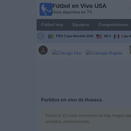
Fútbol en Vivo USA
Fútbol
Guía deportiva en TV
en
Vivo
Fútbol hoy
Equipos
Competiciones
USA
Guía
FIFA Copa Mundial 2026
MLS
Liga 
deportiva
en TV
Fútbol
hoy
Equipos
Competiciones
Partidos en vivo de
Huesca
Canales
Huesca: En este momento no hay ningún partid
TV
emitidos anteriormente.