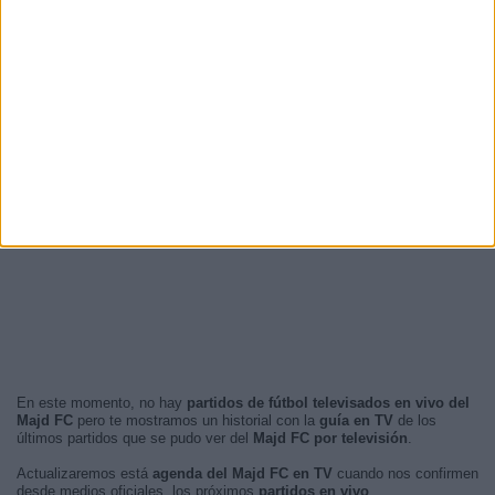
En este momento, no hay
partidos de fútbol televisados en vivo del
Majd FC
pero te mostramos un historial con la
guía en TV
de los
últimos partidos que se pudo ver del
Majd FC por televisión
.
Actualizaremos está
agenda del Majd FC en TV
cuando nos confirmen
desde medios oficiales, los próximos
partidos en vivo
.