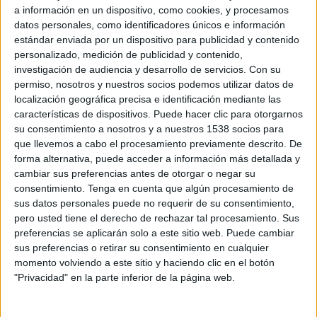
Majd FC
a información en un dispositivo, como cookies, y procesamos
datos personales, como identificadores únicos e información
FIFA+
estándar enviada por un dispositivo para publicidad y contenido
personalizado, medición de publicidad y contenido,
Viernes, 5/15/2026
investigación de audiencia y desarrollo de servicios.
Con su
10:05
UAE Division 1
permiso, nosotros y nuestros socios podemos utilizar datos de
localización geográfica precisa e identificación mediante las
Majd FC
características de dispositivos. Puede hacer clic para otorgarnos
su consentimiento a nosotros y a nuestros 1538 socios para
Al Jazira Al Hamra
que llevemos a cabo el procesamiento previamente descrito. De
FIFA+
forma alternativa, puede acceder a información más detallada y
cambiar sus preferencias antes de otorgar o negar su
Domingo, 5/3/2026
consentimiento.
Tenga en cuenta que algún procesamiento de
sus datos personales puede no requerir de su consentimiento,
10:00
UAE Division 1
pero usted tiene el derecho de rechazar tal procesamiento. Sus
preferencias se aplicarán solo a este sitio web. Puede cambiar
Dubai City FC
sus preferencias o retirar su consentimiento en cualquier
Majd FC
momento volviendo a este sitio y haciendo clic en el botón
FIFA+
"Privacidad" en la parte inferior de la página web.
Más días