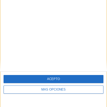
COMPETICIONES
VS Dibba Al-
RIVALES
Hisn
RANKING POR EQUIPOS
Dibba Al-Hisn
2 (7.41%)
Emirates Club
2 (7.41%)
Gulf United
2 (7.41%)
Al Arabi UAE
2 (7.41%)
Al Ittifaq FC
2 (7.41%)
Ver ranking completo
RANKING POR COMPETICIONES
UAE Division 1
27 (100%)
ACEPTO
Ver ranking completo
MÁS OPCIONES
Nº DE PARTIDOS POR DÍA DE LA SEMANA