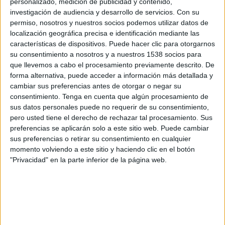
DATOS ESTADÍSTICOS DEL EQUIPO AS MONACO EN
personalizado, medición de publicidad y contenido,
TELEVISIÓN EN USA (ES)
investigación de audiencia y desarrollo de servicios.
Con su
permiso, nosotros y nuestros socios podemos utilizar datos de
A fecha de hoy
8/5/2026
y desde que esta web recoge los datos
localización geográfica precisa e identificación mediante las
estadísticos de cuándo y dónde se transmiten los partidos de
Fútbol
del
características de dispositivos. Puede hacer clic para otorgarnos
equipo
AS Monaco
en
USA (ES)
, que fue el
4/10/2016
, podemos dar los
su consentimiento a nosotros y a nuestros 1538 socios para
siguientes datos:
que llevemos a cabo el procesamiento previamente descrito. De
forma alternativa, puede acceder a información más detallada y
461
cambiar sus preferencias antes de otorgar o negar su
consentimiento.
Tenga en cuenta que algún procesamiento de
sus datos personales puede no requerir de su consentimiento,
PARTIDOS TELEVISADOS
pero usted tiene el derecho de rechazar tal procesamiento. Sus
16 partidos en abierto
preferencias se aplicarán solo a este sitio web. Puede cambiar
3.47%
sus preferencias o retirar su consentimiento en cualquier
445 partidos de pago
momento volviendo a este sitio y haciendo clic en el botón
96.53%
"Privacidad" en la parte inferior de la página web.
ÚLTIMO PARTIDO EN ABIERTO
Benfica - AS Monaco
2/18/2025 Champions League por ViX Gratis, Paramount+
RANKING POR CANALES