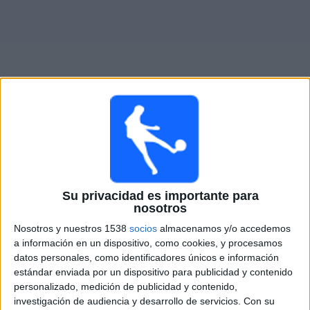
Otros
Deportes
Noticias
Widget
Partidos en vivo de
Motor Lublin
Mañana viernes, 8/7/2026
12:00
Su privacidad es importante para
Liga Polaca
nosotros
Pogoń Szczecin
Nosotros y nuestros 1538
socios
almacenamos y/o accedemos
Motor Lublin
a información en un dispositivo, como cookies, y procesamos
datos personales, como identificadores únicos e información
Fanatiz (Míralo en vivo)
estándar enviada por un dispositivo para publicidad y contenido
personalizado, medición de publicidad y contenido,
investigación de audiencia y desarrollo de servicios.
Con su
DATOS ESTADÍSTICOS DEL EQUIPO MOTOR LUBLIN EN