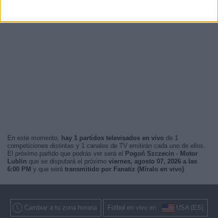
En este momento,
hay 1 partidos televisados en vivo
de 1
competiciones distintas y 1 canales de TV emitirán cada uno de ellos.
El próximo partido que podrás ver será el
Pogoń Szczecin - Motor
Lublin
que se disputará el próximo
viernes, agosto 07, 2026 a las
6:00 PM
y que será
transmitido por Fanatiz (Míralo en vivo)
.
Cambiar a tu zona horaria
Fútbol en vivo en
USA (ES)