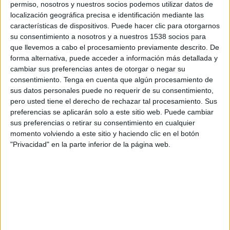
permiso, nosotros y nuestros socios podemos utilizar datos de
TELEVISIÓN EN USA (ES)
localización geográfica precisa e identificación mediante las
características de dispositivos. Puede hacer clic para otorgarnos
A fecha de hoy
8/6/2026
y desde que esta web recoge los datos
su consentimiento a nosotros y a nuestros 1538 socios para
estadísticos de cuándo y dónde se transmiten los partidos de
Fútbol
del
que llevemos a cabo el procesamiento previamente descrito. De
equipo
Motor Lublin
en
USA (ES)
, que fue el
8/16/2025
, podemos dar los
forma alternativa, puede acceder a información más detallada y
siguientes datos:
cambiar sus preferencias antes de otorgar o negar su
31
consentimiento.
Tenga en cuenta que algún procesamiento de
sus datos personales puede no requerir de su consentimiento,
pero usted tiene el derecho de rechazar tal procesamiento. Sus
PARTIDOS TELEVISADOS
preferencias se aplicarán solo a este sitio web. Puede cambiar
0 partidos en abierto
sus preferencias o retirar su consentimiento en cualquier
0%
momento volviendo a este sitio y haciendo clic en el botón
31 partidos de pago
"Privacidad" en la parte inferior de la página web.
100%
RANKING POR CANALES
Fanatiz
30 (96.77%)
Fubo Sports
17 (54.84%)
beIN SPORTS
9 (29.03%)
beIN SPORTS Ñ
9 (29.03%)