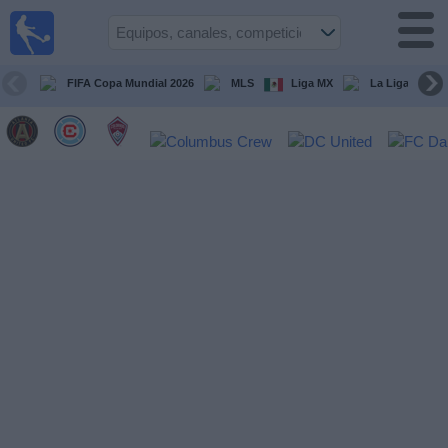
Fútbol
en
Vivo
USA
FIFA Copa Mundial 2026
MLS
Liga MX
La Liga EA Sp
Guía
deportiva
en TV
Fútbol
hoy
Equipos
Competiciones
Canales
TV