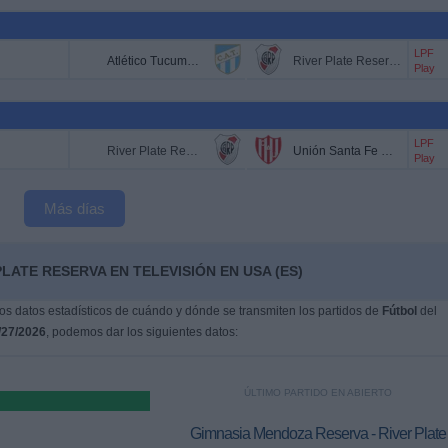
LPF
Atlético Tucumán Reserva
River Plate Reserva
Play
LPF
River Plate Reserva
Unión Santa Fe Reserva
Play
Más días
LATE RESERVA EN TELEVISIÓN EN USA (ES)
s datos estadísticos de cuándo y dónde se transmiten los partidos de
Fútbol
del
/27/2026
, podemos dar los siguientes datos:
ÚLTIMO PARTIDO EN ABIERTO
Gimnasia Mendoza Reserva - River Plate