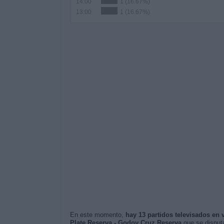
14:00
1 (16.67%)
13:00
1 (16.67%)
En este momento,
hay 13 partidos televisados en 
Plate Reserva - Godoy Cruz Reserva
que se disput