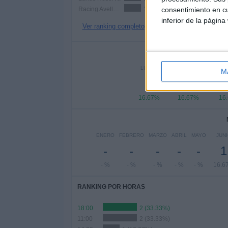
Racing Avellaneda Reserva
1 (16.67%)
consentimiento en cu
inferior de la página
Ver ranking completo
Nº DE 
LUNES
MARTES
MIÉR
M
1
1
16.67%
16.67%
16
ENERO
FEBRERO
MARZO
ABRIL
MAYO
JUN
-
-
-
-
-
1
- %
- %
- %
- %
- %
16.6
RANKING POR HORAS
18:00
2 (33.33%)
11:00
2 (33.33%)