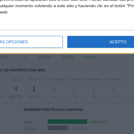
alquier momento volviendo a este sitio y haciendo clic en el botón "Pri
 web.
PARTIDOS POR DÍA DE LA SEMANA
COLES
JUEVES
VIERNES
SÁBADO
DOMINGO
ÁS OPCIONES
ACEPTO
1
-
1
1
1
.67%
- %
16.67%
16.67%
16.67%
Nº DE PARTIDOS POR MES
IO
JULIO
AGOSTO
SEPTIEMBRE
OCTUBRE
NOVIEMBRE
DICIEMBRE
4
1
-
-
-
-
7%
66.67%
16.67%
- %
- %
- %
- %
RANKING POR FRANJA HORARIA
Tarde
4 (66.67%)
Mañana
2 (33.33%)