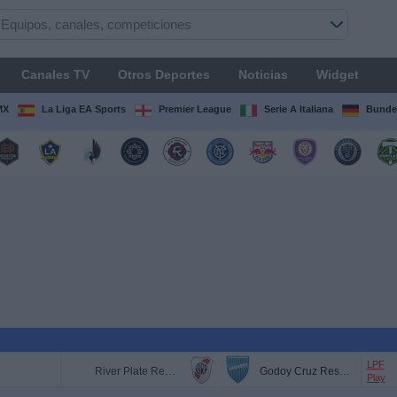
Canales TV
Otros Deportes
Noticias
Widget
MX
La Liga EA Sports
Premier League
Serie A Italiana
Bunde
LPF
River Plate Reserva
Godoy Cruz Reserva
Play