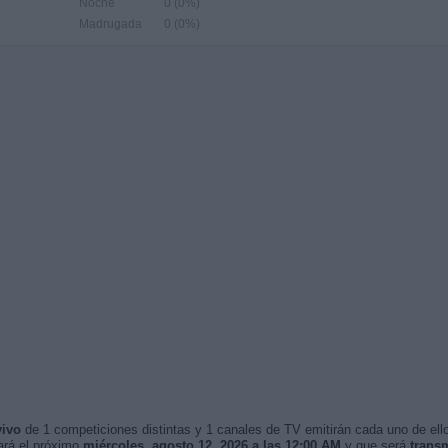
Noche
0 (0%)
Madrugada
0 (0%)
vivo
de 1 competiciones distintas y 1 canales de TV emitirán cada uno de ello
ará el próximo
miércoles, agosto 12, 2026 a las 12:00 AM
y que será
trans