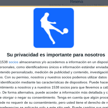
Reserva
8/4/2026 Torneo Proyección por LPF Play
PARTIDOS
DÍAS
TOTAL
0
3
1
CONSECUTIVOS
SIN PARTIDO
CANALES TV
DE PAGO
GRATUÍTO
TOTAL
MÁXIMO
TOTAL
Su privacidad es importante para nosotros
1
1
6
s 1538
socios
almacenamos y/o accedemos a información en un disposit
COMPETICIONES
VS Boca
RIVALES
sonales, como identificadores únicos e información estándar enviada 
Juniors
ntenido personalizado, medición de publicidad y contenido, investigaci
Reserva
os.
Con su permiso, nosotros y nuestros socios podemos utilizar datos 
identificación mediante las características de dispositivos. Puede hacer
RANKING POR COMPETICIONES
ntimiento a nosotros y a nuestros 1538 socios para que llevemos a ca
. De forma alternativa, puede acceder a información más detallada y 
Torneo Proyección
6 (100%)
e otorgar o negar su consentimiento.
Tenga en cuenta que algún proc
Ver ranking completo
de no requerir de su consentimiento, pero usted tiene el derecho de r
referencias se aplicarán solo a este sitio web. Puede cambiar sus pref