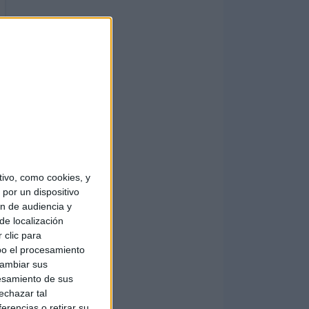
ivo, como cookies, y
por un dispositivo
ón de audiencia y
de localización
 clic para
bo el procesamiento
cambiar sus
esamiento de sus
echazar tal
erencias o retirar su