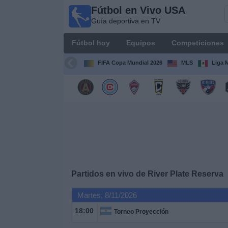
Fútbol en Vivo USA
Fútbol
Guía deportiva en TV
en
Vivo
Fútbol hoy
Equipos
Competiciones
USA
Guía
FIFA Copa Mundial 2026
MLS
Liga 
deportiva
en TV
Fútbol
hoy
Equipos
Competiciones
Partidos en vivo de
River Plate Reserva
Martes, 8/11/2026
Canales
TV
18:00
Torneo Proyección