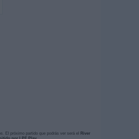
s. El próximo partido que podrás ver será el
River
mitido por LPF Play
.