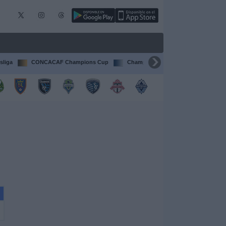
sliga
CONCACAF Champions Cup
Champions League
Francia Li