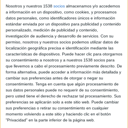
Sudán del Sur
Nosotros y nuestros 1538
socios
almacenamos y/o accedemos
Togo
a información en un dispositivo, como cookies, y procesamos
ESPN App
ESPN+ Plus
datos personales, como identificadores únicos e información
estándar enviada por un dispositivo para publicidad y contenido
Viernes, 10/10/2025
personalizado, medición de publicidad y contenido,
investigación de audiencia y desarrollo de servicios.
Con su
08:00
FIFA Copa Mundial 2026
permiso, nosotros y nuestros socios podemos utilizar datos de
Eliminatorias CAF
localización geográfica precisa e identificación mediante las
características de dispositivos. Puede hacer clic para otorgarnos
Sudán del Sur
su consentimiento a nosotros y a nuestros 1538 socios para
Senegal
que llevemos a cabo el procesamiento previamente descrito. De
ESPN App
ESPN+ Plus
forma alternativa, puede acceder a información más detallada y
cambiar sus preferencias antes de otorgar o negar su
consentimiento.
Tenga en cuenta que algún procesamiento de
Martes, 9/9/2025
sus datos personales puede no requerir de su consentimiento,
15:00
FIFA Copa Mundial 2026
pero usted tiene el derecho de rechazar tal procesamiento. Sus
Eliminatorias CAF
preferencias se aplicarán solo a este sitio web. Puede cambiar
sus preferencias o retirar su consentimiento en cualquier
Mauritania
momento volviendo a este sitio y haciendo clic en el botón
Sudán del Sur
"Privacidad" en la parte inferior de la página web.
ESPN+ Plus
ESPN App