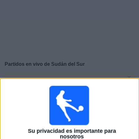
Otros
Deportes
Noticias
Widget
Partidos en vivo de
Sudán del Sur
×
Sudán del Sur: En este momento no hay ningún partido
televisado. Puedes consultar el historial de partidos en
TV emitidos anteriormente.
Lunes, 10/13/2025
08:00
FIFA Copa Mundial 2026
Eliminatorias CAF
Su privacidad es importante para
nosotros