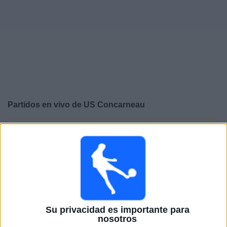
Otros
Deportes
Noticias
Widget
Partidos en vivo de
US Concarneau
×
US Concarneau: En este momento no hay ningún
partido televisado. Puedes consultar el historial de
partidos en TV emitidos anteriormente.
Viernes, 5/15/2026
13:30
Ligue 3
Su privacidad es importante para
nosotros
US Concarneau