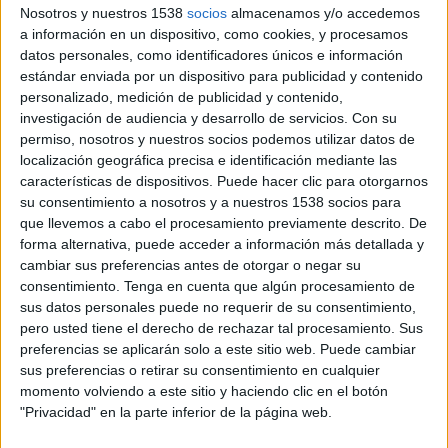
Villefranche FC
Nosotros y nuestros 1538
socios
almacenamos y/o accedemos
a información en un dispositivo, como cookies, y procesamos
FIFA+
datos personales, como identificadores únicos e información
estándar enviada por un dispositivo para publicidad y contenido
Sábado, 5/9/2026
personalizado, medición de publicidad y contenido,
13:30
Ligue 3
investigación de audiencia y desarrollo de servicios.
Con su
permiso, nosotros y nuestros socios podemos utilizar datos de
Caen
localización geográfica precisa e identificación mediante las
características de dispositivos. Puede hacer clic para otorgarnos
US Concarneau
su consentimiento a nosotros y a nuestros 1538 socios para
FIFA+
que llevemos a cabo el procesamiento previamente descrito. De
forma alternativa, puede acceder a información más detallada y
Viernes, 4/24/2026
cambiar sus preferencias antes de otorgar o negar su
consentimiento.
Tenga en cuenta que algún procesamiento de
13:30
Ligue 3
sus datos personales puede no requerir de su consentimiento,
pero usted tiene el derecho de rechazar tal procesamiento. Sus
Stade Briochin
preferencias se aplicarán solo a este sitio web. Puede cambiar
US Concarneau
sus preferencias o retirar su consentimiento en cualquier
FIFA+
momento volviendo a este sitio y haciendo clic en el botón
"Privacidad" en la parte inferior de la página web.
Más días