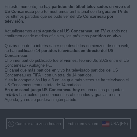
En este momento, no hay
partidos de fútbol televisados en vivo del
US Concarneau
pero te mostramos un historial con la
guía en TV
de
los últimos partidos que se pudo ver del
US Concarneau por
televisión
.
Actualizaremos está
agenda del US Concarneau en TV
cuando nos
confirmen desde medios oficiales, los próximos
partidos en vivo
.
Quizás sea de tu interés saber que desde los comienzos de esta web,
se han publicado
14 partidos televisados en directo del US
Concarneau
.
El primer partido publicado fue el viernes, febrero 06, 2026 entre el US
Concarneau - Aubagne FC.
El canal que más partidos en vivo ha televisado partidos del US
Concarneau es FIFA+ con un total de 14 partidos.
Y es la competición Ligue 3 en las que más veces se ha televisado el
US Concarneau con un total de 14 partidos.
En que canal juega US Concarneau hoy
es una de las preguntas
m��s habituales que se hacen los aficionados y gracias a esta
Agenda, ya no se perderá ningún partido.
Cambiar a tu zona horaria
Fútbol en vivo en
USA (ES)