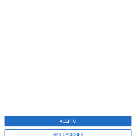
TOTAL
MÁXIMO
TOTAL
3
2
20
COMPETICIONES
VS Villefranche
RIVALES
FC
RANKING POR EQUIPOS
Villefranche FC
2 (5.71%)
Bourg en Bresse 01
2 (5.71%)
Aubagne FC
2 (5.71%)
FC Versailles 78
2 (5.71%)
Dijon
2 (5.71%)
Ver ranking completo
RANKING POR COMPETICIONES
Ligue 3
32 (91.43%)
ACEPTO
Copa de Francia
2 (5.71%)
Ligue 2
1 (2.86%)
MÁS OPCIONES