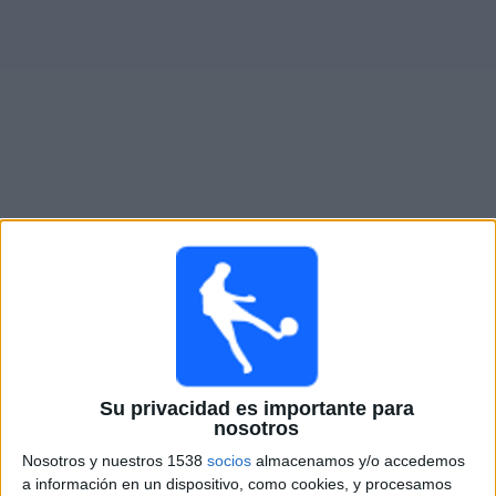
Otros
Deportes
Noticias
Widget
Partidos en vivo de
Vasco da Gama
Partidos de hoy domingo, 8/9/2026
15:00
Serie A Brasil
Bahía
Vasco da Gama
Su privacidad es importante para
Fanatiz (Míralo en vivo)
Globo Internacional
nosotros
Nosotros y nuestros 1538
socios
almacenamos y/o accedemos
Jueves, 8/13/2026
a información en un dispositivo, como cookies, y procesamos