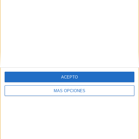
RANKING POR EQUIPOS
Fluminense
21 (6.19%)
CR Flamengo
19 (5.6%)
Botafogo
19 (5.6%)
Palmeiras
13 (3.83%)
Corinthians
12 (3.54%)
Ver ranking completo
RANKING POR COMPETICIONES
ACEPTO
Serie A Brasil
160 (47.2%)
Serie B Brasil
74 (21.83%)
MÁS OPCIONES
Carioca Série A
53 (15.63%)
Copa Sudamericana
24 (7.08%)
Copa do Brasil
18 (5.31%)
Ver ranking completo