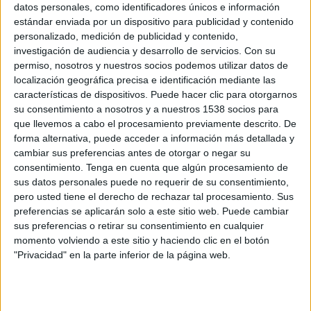
datos personales, como identificadores únicos e información
18:00
Copa Sudamericana
estándar enviada por un dispositivo para publicidad y contenido
1/8 de final
personalizado, medición de publicidad y contenido,
Vasco da Gama
investigación de audiencia y desarrollo de servicios.
Con su
permiso, nosotros y nuestros socios podemos utilizar datos de
Olimpia
localización geográfica precisa e identificación mediante las
beIN SPORTS Xtra
ViX Gratis
características de dispositivos. Puede hacer clic para otorgarnos
Fanatiz (Míralo en vivo)
su consentimiento a nosotros y a nuestros 1538 socios para
que llevemos a cabo el procesamiento previamente descrito. De
forma alternativa, puede acceder a información más detallada y
Domingo, 8/16/2026
cambiar sus preferencias antes de otorgar o negar su
15:00
Serie A Brasil
consentimiento.
Tenga en cuenta que algún procesamiento de
sus datos personales puede no requerir de su consentimiento,
Vasco da Gama
pero usted tiene el derecho de rechazar tal procesamiento. Sus
Santos
preferencias se aplicarán solo a este sitio web. Puede cambiar
sus preferencias o retirar su consentimiento en cualquier
Fanatiz (Míralo en vivo)
momento volviendo a este sitio y haciendo clic en el botón
"Privacidad" en la parte inferior de la página web.
DATOS ESTADÍSTICOS DEL EQUIPO VASCO DA GAMA EN
TELEVISIÓN EN USA (ES)