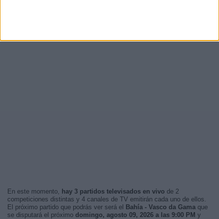
En este momento,
hay 3 partidos televisados en vivo
de 2
competiciones distintas y 4 canales de TV emitirán cada uno de ellos.
El próximo partido que podrás ver será el
Bahía - Vasco da Gama
que
se disputará el próximo
domingo, agosto 09, 2026 a las 9:00 PM
y