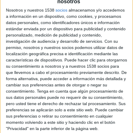
nosotros
Miércoles, 8/12/2026
Nosotros y nuestros 1538
socios
almacenamos y/o accedemos
a información en un dispositivo, como cookies, y procesamos
15:00
Trofeo Teresa Herrera
datos personales, como identificadores únicos e información
Final Masculina
estándar enviada por un dispositivo para publicidad y contenido
personalizado, medición de publicidad y contenido,
investigación de audiencia y desarrollo de servicios.
Con su
Deportivo
permiso, nosotros y nuestros socios podemos utilizar datos de
Real Madrid
localización geográfica precisa e identificación mediante las
características de dispositivos. Puede hacer clic para otorgarnos
DAZN (Watch it live)
FOX Deportes
su consentimiento a nosotros y a nuestros 1538 socios para
que llevemos a cabo el procesamiento previamente descrito. De
Viernes, 8/14/2026
forma alternativa, puede acceder a información más detallada y
cambiar sus preferencias antes de otorgar o negar su
14:45
Jupiler Pro League
consentimiento.
Tenga en cuenta que algún procesamiento de
Cercle Brugge
sus datos personales puede no requerir de su consentimiento,
pero usted tiene el derecho de rechazar tal procesamiento. Sus
Sint-Truiden VV
preferencias se aplicarán solo a este sitio web. Puede cambiar
DAZN (Watch it live)
sus preferencias o retirar su consentimiento en cualquier
momento volviendo a este sitio y haciendo clic en el botón
15:00
National League South
"Privacidad" en la parte inferior de la página web.