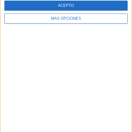
Champions League Femenina
248 (7.7%)
ACEPTO
Ver ranking completo
MÁS OPCIONES
RANKING POR DEPORTES
Fútbol
3,222 (100%)
Ver ranking completo
Nº DE PARTIDOS POR DÍA DE LA SEMANA
LUNES
MARTES
MIÉRCOLES
JUEVES
185
383
356
184
5.74%
11.89%
11.05%
5.71%
VIERNES
SÁBADO
DOMINGO
334
1,148
632
10.37%
35.63%
19.62%