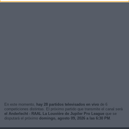
En este momento,
hay 28 partidos televisados en vivo
de 6
competiciones distintas. El próximo partido que transmite el canal será
el Anderlecht - RAAL La Louvière de Jupiler Pro League
que se
disputará el próximo
domingo, agosto 09, 2026 a las 6:30 PM
.