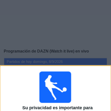
Otros
Deportes
Noticias
Widget
Programación de
DAZN (Watch it live)
en vivo
Partidos de hoy domingo, 8/9/2026
12:30
Jupiler Pro League
Anderlecht
RAAL La Louvière
DAZN (Watch it live)
Su privacidad es importante para