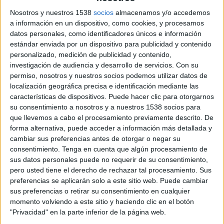
Guatemala
Nosotros y nuestros 1538
socios
almacenamos y/o accedemos
Fanatiz (Míralo en vivo)
In Demand 1
a información en un dispositivo, como cookies, y procesamos
19:00
datos personales, como identificadores únicos e información
Amistoso
estándar enviada por un dispositivo para publicidad y contenido
Colombia
personalizado, medición de publicidad y contenido,
investigación de audiencia y desarrollo de servicios.
Con su
Jordania
permiso, nosotros y nuestros socios podemos utilizar datos de
ESPN Unlimited
Fanatiz (Míralo en vivo)
localización geográfica precisa e identificación mediante las
In Demand 1
ESPN Deportes
características de dispositivos. Puede hacer clic para otorgarnos
su consentimiento a nosotros y a nuestros 1538 socios para
Lunes, 6/1/2026
que llevemos a cabo el procesamiento previamente descrito. De
forma alternativa, puede acceder a información más detallada y
19:00
Amistoso
cambiar sus preferencias antes de otorgar o negar su
consentimiento.
Tenga en cuenta que algún procesamiento de
Colombia
sus datos personales puede no requerir de su consentimiento,
Costa Rica
pero usted tiene el derecho de rechazar tal procesamiento. Sus
In Demand 1
Fanatiz (Míralo en vivo)
preferencias se aplicarán solo a este sitio web. Puede cambiar
sus preferencias o retirar su consentimiento en cualquier
momento volviendo a este sitio y haciendo clic en el botón
Sábado, 5/30/2026
"Privacidad" en la parte inferior de la página web.
19:30
Amistoso