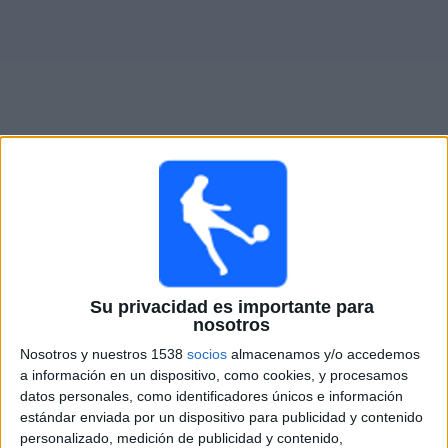
Otros
Deportes
Noticias
Widget
Partidos en vivo de
Al Ahli
Jueves, 8/13/2026
14:00
Saudi Pro League
Su privacidad es importante para
Al Draih
nosotros
Al Ahli
Nosotros y nuestros 1538
socios
almacenamos y/o accedemos
a información en un dispositivo, como cookies, y procesamos
FOX Soccer Plus
datos personales, como identificadores únicos e información
estándar enviada por un dispositivo para publicidad y contenido
personalizado, medición de publicidad y contenido,
DATOS ESTADÍSTICOS DEL EQUIPO AL AHLI EN