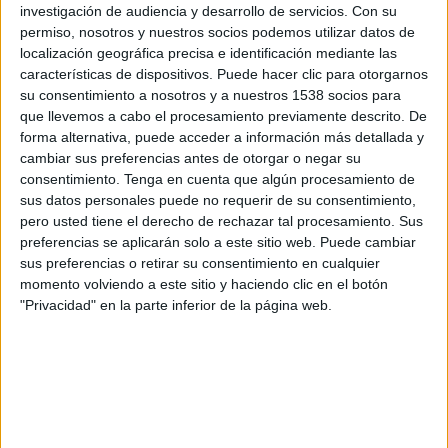
investigación de audiencia y desarrollo de servicios.
Con su
TELEVISIÓN EN USA (ES)
permiso, nosotros y nuestros socios podemos utilizar datos de
localización geográfica precisa e identificación mediante las
A fecha de hoy
8/8/2026
y desde que esta web recoge los datos
características de dispositivos. Puede hacer clic para otorgarnos
estadísticos de cuándo y dónde se transmiten los partidos de
Fútbol
del
su consentimiento a nosotros y a nuestros 1538 socios para
equipo
Al Ahli
en
USA (ES)
, que fue el
12/13/2016
, podemos dar los
que llevemos a cabo el procesamiento previamente descrito. De
siguientes datos:
forma alternativa, puede acceder a información más detallada y
110
cambiar sus preferencias antes de otorgar o negar su
consentimiento.
Tenga en cuenta que algún procesamiento de
sus datos personales puede no requerir de su consentimiento,
PARTIDOS TELEVISADOS
pero usted tiene el derecho de rechazar tal procesamiento. Sus
24 partidos en abierto
preferencias se aplicarán solo a este sitio web. Puede cambiar
21.82%
sus preferencias o retirar su consentimiento en cualquier
86 partidos de pago
momento volviendo a este sitio y haciendo clic en el botón
78.18%
"Privacidad" en la parte inferior de la página web.
ÚLTIMO PARTIDO EN ABIERTO
Al Ahli - Johor Darul Takzim
4/17/2026 AFC Champions League Elite por OneFootball
RANKING POR CANALES