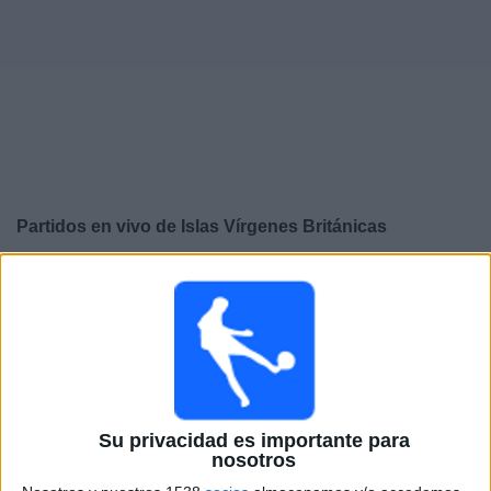
Otros
Deportes
Noticias
Widget
Partidos en vivo de
Islas Vírgenes Británicas
×
Islas Vírgenes Británicas: En este momento no hay
ningún partido televisado. Puedes consultar el historial
de partidos en TV emitidos anteriormente.
Miércoles, 6/3/2026
13:00
Amistoso
Su privacidad es importante para
nosotros
Gibraltar