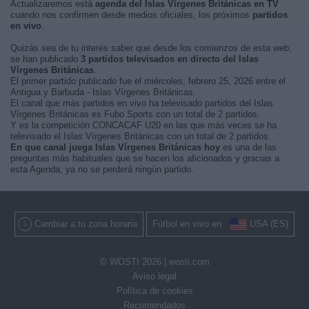
Actualizaremos está
agenda del Islas Vírgenes Británicas en TV
cuando nos confirmen desde medios oficiales, los próximos
partidos
en vivo
.
Quizás sea de tu interés saber que desde los comienzos de esta web,
se han publicado
3 partidos televisados en directo del Islas
Vírgenes Británicas
.
El primer partido publicado fue el miércoles, febrero 25, 2026 entre el
Antigua y Barbuda - Islas Vírgenes Británicas.
El canal que más partidos en vivo ha televisado partidos del Islas
Vírgenes Británicas es Fubo Sports con un total de 2 partidos.
Y es la competición CONCACAF U20 en las que más veces se ha
televisado el Islas Vírgenes Británicas con un total de 2 partidos.
En que canal juega Islas Vírgenes Británicas hoy
es una de las
preguntas más habituales que se hacen los aficionados y gracias a
esta Agenda, ya no se perderá ningún partido.
Cambiar a tu zona horaria
Fútbol en vivo en
USA (ES)
© WOSTI 2026 |
wosti.com
Aviso legal
Política de cookies
Recomendados