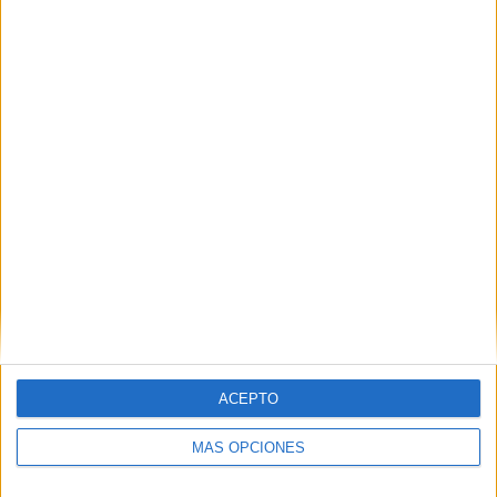
Islas Caimán
3 (16.67%)
Puerto Rico
2 (11.11%)
Dominica
2 (11.11%)
San Cristóbal y Nieves
2 (11.11%)
aïques
1 (5.56%)
Ver ranking completo
RANKING POR COMPETICIONES
CONCACAF Nations League
10 (55.56%)
FIFA Copa Mundial 2026
2 (11.11%)
CONCACAF U17
2 (11.11%)
CONCACAF U20
2 (11.11%)
FIFA Mundial Sub-17
1 (5.56%)
Ver ranking completo
ACEPTO
MÁS OPCIONES
Nº DE PARTIDOS POR DÍA DE LA SEMANA