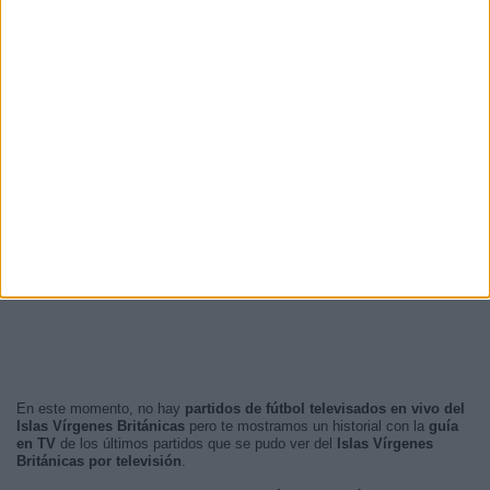
En este momento, no hay
partidos de fútbol televisados en vivo del
Islas Vírgenes Británicas
pero te mostramos un historial con la
guía
en TV
de los últimos partidos que se pudo ver del
Islas Vírgenes
Británicas por televisión
.