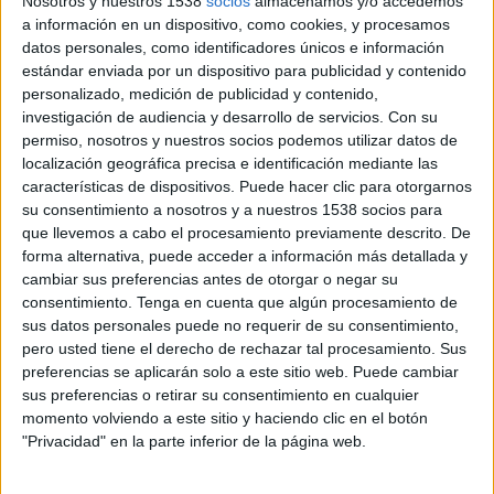
Nosotros y nuestros 1538
socios
almacenamos y/o accedemos
Islas Vírgenes Británicas
a información en un dispositivo, como cookies, y procesamos
ViX Premium
datos personales, como identificadores únicos e información
estándar enviada por un dispositivo para publicidad y contenido
Martes, 3/3/2026
personalizado, medición de publicidad y contenido,
investigación de audiencia y desarrollo de servicios.
Con su
12:00
CONCACAF U20
permiso, nosotros y nuestros socios podemos utilizar datos de
localización geográfica precisa e identificación mediante las
Islas Vírgenes Británicas
características de dispositivos. Puede hacer clic para otorgarnos
Santa Lucía
su consentimiento a nosotros y a nuestros 1538 socios para
Fubo Sports
FOX Soccer Plus
que llevemos a cabo el procesamiento previamente descrito. De
forma alternativa, puede acceder a información más detallada y
cambiar sus preferencias antes de otorgar o negar su
Miércoles, 2/25/2026
consentimiento.
Tenga en cuenta que algún procesamiento de
12:00
CONCACAF U20
sus datos personales puede no requerir de su consentimiento,
pero usted tiene el derecho de rechazar tal procesamiento. Sus
Antigua y Barbuda
preferencias se aplicarán solo a este sitio web. Puede cambiar
Islas Vírgenes Británicas
sus preferencias o retirar su consentimiento en cualquier
momento volviendo a este sitio y haciendo clic en el botón
Fubo Sports
FOX Sports 2
"Privacidad" en la parte inferior de la página web.
DATOS ESTADÍSTICOS DEL EQUIPO ISLAS VÍRGENES