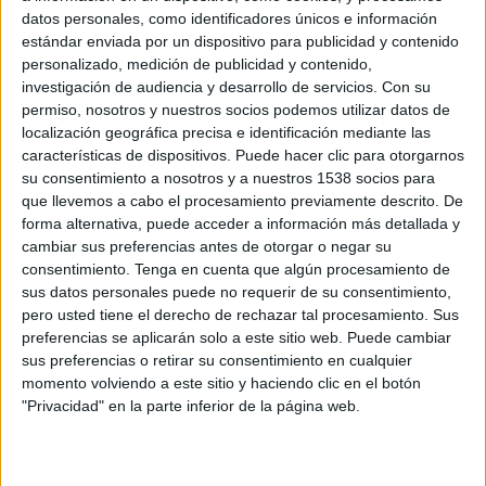
datos personales, como identificadores únicos e información
14:45
UEFA Nations League
estándar enviada por un dispositivo para publicidad y contenido
Fase de grupos
personalizado, medición de publicidad y contenido,
investigación de audiencia y desarrollo de servicios.
Con su
Malta
permiso, nosotros y nuestros socios podemos utilizar datos de
Gibraltar
localización geográfica precisa e identificación mediante las
características de dispositivos. Puede hacer clic para otorgarnos
To be confirmed
su consentimiento a nosotros y a nuestros 1538 socios para
que llevemos a cabo el procesamiento previamente descrito. De
Viernes, 11/13/2026
forma alternativa, puede acceder a información más detallada y
cambiar sus preferencias antes de otorgar o negar su
14:45
UEFA Nations League
consentimiento.
Tenga en cuenta que algún procesamiento de
Fase de grupos
sus datos personales puede no requerir de su consentimiento,
pero usted tiene el derecho de rechazar tal procesamiento. Sus
Andorra
preferencias se aplicarán solo a este sitio web. Puede cambiar
Gibraltar
sus preferencias o retirar su consentimiento en cualquier
To be confirmed
momento volviendo a este sitio y haciendo clic en el botón
"Privacidad" en la parte inferior de la página web.
Más días