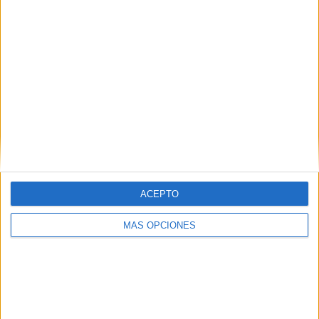
4
5
34
COMPETICIONES
VS
RIVALES
Liechtenstein
RANKING POR EQUIPOS
Liechtenstein
5 (7.04%)
Georgia
4 (5.63%)
San Marino
4 (5.63%)
Montenegro
4 (5.63%)
Letonia
4 (5.63%)
Ver ranking completo
ACEPTO
RANKING POR COMPETICIONES
MÁS OPCIONES
FIFA Copa Mundial 2026
25 (35.21%)
Amistoso
18 (25.35%)
UEFA Nations League
18 (25.35%)
Eurocopa 2028
10 (14.08%)
Ver ranking completo