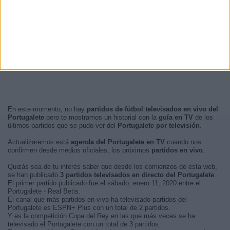
En este momento, no hay
partidos de fútbol televisados en vivo del
Portugalete
pero te mostramos un historial con la
guía en TV
de los
últimos partidos que se pudo ver del
Portugalete por televisión
.
Actualizaremos está
agenda del Portugalete en TV
cuando nos
confirmen desde medios oficiales, los próximos
partidos en vivo
.
Quizás sea de tu interés saber que desde los comienzos de esta web,
se han publicado
3 partidos televisados en directo del Portugalete
.
El primer partido publicado fue el sábado, enero 11, 2020 entre el
Portugalete - Real Betis.
El canal que más partidos en vivo ha televisado partidos del
Portugalete es ESPN+ Plus con un total de 2 partidos.
Y es la competición Copa del Rey en las que más veces se ha
televisado el Portugalete con un total de 3 partidos.