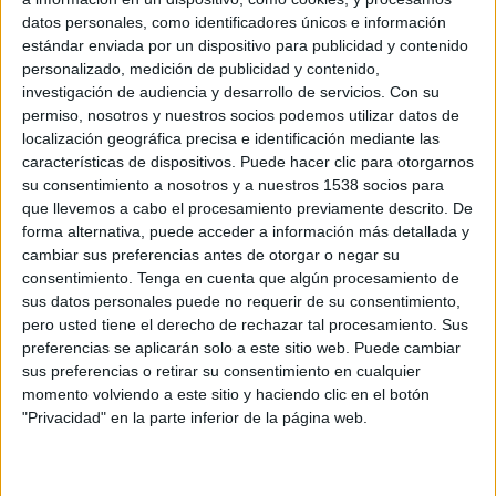
Portugalete
datos personales, como identificadores únicos e información
Alavés
estándar enviada por un dispositivo para publicidad y contenido
ESPN App
ESPN Select
personalizado, medición de publicidad y contenido,
investigación de audiencia y desarrollo de servicios.
Con su
permiso, nosotros y nuestros socios podemos utilizar datos de
Miércoles, 1/6/2021
localización geográfica precisa e identificación mediante las
06:00
Copa del Rey
características de dispositivos. Puede hacer clic para otorgarnos
2ª Ronda
su consentimiento a nosotros y a nuestros 1538 socios para
que llevemos a cabo el procesamiento previamente descrito. De
Portugalete
forma alternativa, puede acceder a información más detallada y
Levante
cambiar sus preferencias antes de otorgar o negar su
consentimiento.
Tenga en cuenta que algún procesamiento de
ESPN+ Plus
sus datos personales puede no requerir de su consentimiento,
pero usted tiene el derecho de rechazar tal procesamiento. Sus
Sábado, 1/11/2020
preferencias se aplicarán solo a este sitio web. Puede cambiar
10:00
Copa del Rey
sus preferencias o retirar su consentimiento en cualquier
2ª Ronda
momento volviendo a este sitio y haciendo clic en el botón
"Privacidad" en la parte inferior de la página web.
Portugalete
Real Betis
ESPN+ Plus