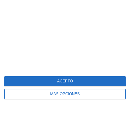
Real Betis
1 (33.33%)
Levante
1 (33.33%)
Alavés
1 (33.33%)
Ver ranking completo
RANKING POR COMPETICIONES
Copa del Rey
3 (100%)
Ver ranking completo
ACEPTO
Nº DE PARTIDOS POR DÍA DE LA SEMANA
MÁS OPCIONES
LUNES
MARTES
MIÉRCOLES
JUEVES
VIERNES
-
1
1
-
-
- %
33.33%
33.33%
- %
- %
SÁBADO
DOMINGO