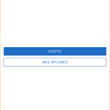
RANKING POR EQUIPOS
Sportivo Italiano
2 (6.25%)
Villa San Carlos
2 (6.25%)
Comunicaciones
2 (6.25%)
San Martín Burzaco
2 (6.25%)
Deportivo Merlo
2 (6.25%)
Ver ranking completo
ACEPTO
RANKING POR COMPETICIONES
MÁS OPCIONES
Primera B Argentina
30 (93.75%)
Copa Argentina
2 (6.25%)
Ver ranking completo
Nº DE PARTIDOS POR DÍA DE LA SEMANA
LUNES
MARTES
MIÉRCOLES
JUEVES
VIERNES
3
2
3
1
5