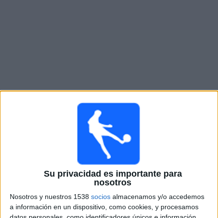
Otros
Deportes
Noticias
Widget
Partidos en vivo de
CSD Liniers
Partidos de hoy sábado, 8/8/2026
14:00
Primera B Argentina
Defensores Unidos
CSD Liniers
Su privacidad es importante para
nosotros
LPF Play
Nosotros y nuestros 1538
socios
almacenamos y/o accedemos
a información en un dispositivo, como cookies, y procesamos
Sábado, 8/15/2026
datos personales, como identificadores únicos e información