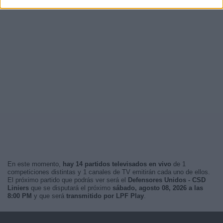
En este momento,
hay 14 partidos televisados en vivo
de 1
competiciones distintas y 1 canales de TV emitirán cada uno de ellos.
El próximo partido que podrás ver será el
Defensores Unidos - CSD
Liniers
que se disputará el próximo
sábado, agosto 08, 2026 a las
8:00 PM
y que será
transmitido por LPF Play
.