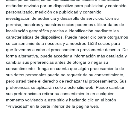
16:00
Primera B Argentina
estándar enviada por un dispositivo para publicidad y contenido
personalizado, medición de publicidad y contenido,
CSD Liniers
investigación de audiencia y desarrollo de servicios.
Con su
Argentinos Quilmes
permiso, nosotros y nuestros socios podemos utilizar datos de
localización geográfica precisa e identificación mediante las
LPF Play
características de dispositivos. Puede hacer clic para otorgarnos
su consentimiento a nosotros y a nuestros 1538 socios para
Sábado, 8/22/2026
que llevemos a cabo el procesamiento previamente descrito. De
forma alternativa, puede acceder a información más detallada y
16:00
Primera B Argentina
cambiar sus preferencias antes de otorgar o negar su
Flandria
consentimiento.
Tenga en cuenta que algún procesamiento de
sus datos personales puede no requerir de su consentimiento,
CSD Liniers
pero usted tiene el derecho de rechazar tal procesamiento. Sus
LPF Play
preferencias se aplicarán solo a este sitio web. Puede cambiar
sus preferencias o retirar su consentimiento en cualquier
momento volviendo a este sitio y haciendo clic en el botón
Más días
"Privacidad" en la parte inferior de la página web.
DATOS ESTADÍSTICOS DEL EQUIPO CSD LINIERS EN
TELEVISIÓN EN USA (ES)