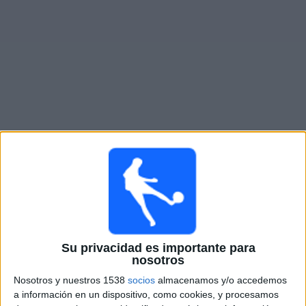
Otros
Deportes
Noticias
Widget
Partidos en vivo de
Ituzaingó
Sábado, 8/15/2026
16:00
Primera B Argentina
Argentino Merlo
Ituzaingó
Su privacidad es importante para
LPF Play
nosotros
Nosotros y nuestros 1538
socios
almacenamos y/o accedemos
Sábado, 8/22/2026
a información en un dispositivo, como cookies, y procesamos