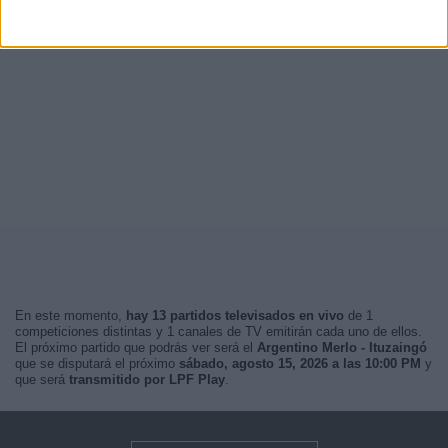
En este momento,
hay 13 partidos televisados en vivo
de 1
competiciones distintas y 1 canales de TV emitirán cada uno de ellos.
El próximo partido que podrás ver será el
Argentino Merlo - Ituzaingó
que se disputará el próximo
sábado, agosto 15, 2026 a las 10:00 PM
y
que será
transmitido por LPF Play
.