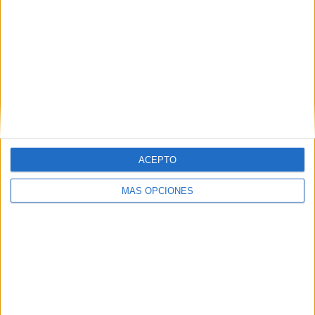
CA Talleres
3 (8.11%)
Villa San Carlos
3 (8.11%)
San Martín Burzaco
2 (5.41%)
Sportivo Italiano
2 (5.41%)
Deportivo Camioneros
2 (5.41%)
Ver ranking completo
RANKING POR COMPETICIONES
ACEPTO
Primera B Argentina
34 (91.89%)
Copa Argentina
3 (8.11%)
MÁS OPCIONES
Ver ranking completo
Nº DE PARTIDOS POR DÍA DE LA SEMANA
LUNES
MARTES
MIÉRCOLES
JUEVES
VIERNES
4
6
2
-
10