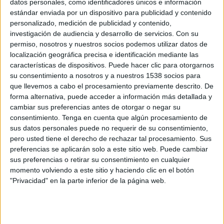
datos personales, como identificadores únicos e información
16:00
Primera B Argentina
estándar enviada por un dispositivo para publicidad y contenido
personalizado, medición de publicidad y contenido,
Ituzaingó
investigación de audiencia y desarrollo de servicios.
Con su
Deportivo Merlo
permiso, nosotros y nuestros socios podemos utilizar datos de
LPF Play
localización geográfica precisa e identificación mediante las
características de dispositivos. Puede hacer clic para otorgarnos
su consentimiento a nosotros y a nuestros 1538 socios para
Martes, 8/25/2026
que llevemos a cabo el procesamiento previamente descrito. De
16:00
Primera B Argentina
forma alternativa, puede acceder a información más detallada y
cambiar sus preferencias antes de otorgar o negar su
Arsenal Sarandí
consentimiento.
Tenga en cuenta que algún procesamiento de
Ituzaingó
sus datos personales puede no requerir de su consentimiento,
pero usted tiene el derecho de rechazar tal procesamiento. Sus
LPF Play
preferencias se aplicarán solo a este sitio web. Puede cambiar
sus preferencias o retirar su consentimiento en cualquier
Más días
momento volviendo a este sitio y haciendo clic en el botón
"Privacidad" en la parte inferior de la página web.
DATOS ESTADÍSTICOS DEL EQUIPO ITUZAINGÓ EN
TELEVISIÓN EN USA (ES)