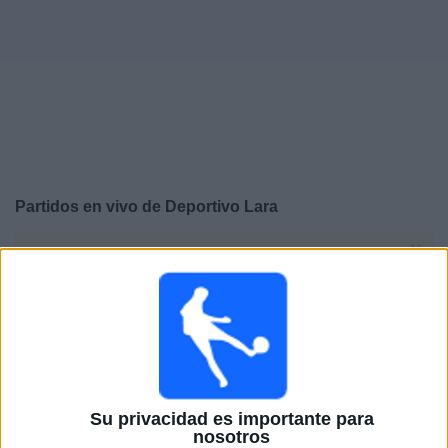
Otros
Deportes
Noticias
Widget
Partidos en vivo de
Deportivo Lara
×
Deportivo Lara: En este momento no hay ningún partido
televisado. Puedes consultar el historial de partidos en
TV emitidos anteriormente.
Domingo, 5/24/2026
17:00
Liga Futve 2
Su privacidad es importante para
Deportivo Lara
nosotros