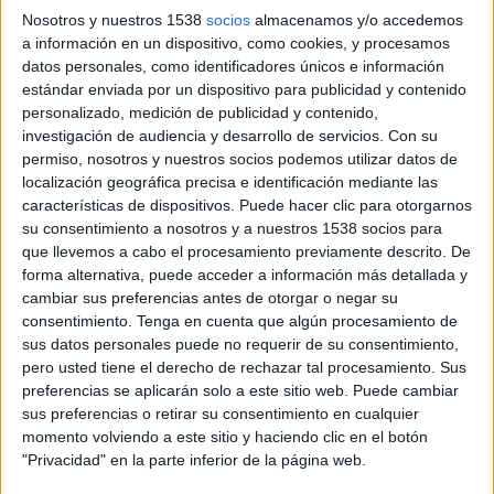
Zamora FC B
Nosotros y nuestros 1538
socios
almacenamos y/o accedemos
FIFA+
a información en un dispositivo, como cookies, y procesamos
datos personales, como identificadores únicos e información
estándar enviada por un dispositivo para publicidad y contenido
Miércoles, 5/20/2026
personalizado, medición de publicidad y contenido,
15:30
Liga Futve 2
investigación de audiencia y desarrollo de servicios.
Con su
permiso, nosotros y nuestros socios podemos utilizar datos de
Puerto Cabello B
localización geográfica precisa e identificación mediante las
Deportivo Lara
características de dispositivos. Puede hacer clic para otorgarnos
su consentimiento a nosotros y a nuestros 1538 socios para
FIFA+
que llevemos a cabo el procesamiento previamente descrito. De
forma alternativa, puede acceder a información más detallada y
Sábado, 5/16/2026
cambiar sus preferencias antes de otorgar o negar su
consentimiento.
Tenga en cuenta que algún procesamiento de
17:00
Liga Futve 2
sus datos personales puede no requerir de su consentimiento,
Deportivo Lara
pero usted tiene el derecho de rechazar tal procesamiento. Sus
preferencias se aplicarán solo a este sitio web. Puede cambiar
Real Frontera
sus preferencias o retirar su consentimiento en cualquier
FIFA+
momento volviendo a este sitio y haciendo clic en el botón
"Privacidad" en la parte inferior de la página web.
Más días