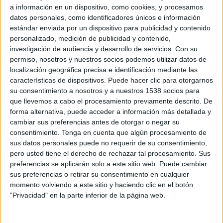
General Caballero JLM
a información en un dispositivo, como cookies, y procesamos
Fanatiz (Míralo en vivo)
datos personales, como identificadores únicos e información
estándar enviada por un dispositivo para publicidad y contenido
personalizado, medición de publicidad y contenido,
Domingo, 11/23/2025
investigación de audiencia y desarrollo de servicios.
Con su
16:00
Primera División Paraguay
permiso, nosotros y nuestros socios podemos utilizar datos de
localización geográfica precisa e identificación mediante las
General Caballero JLM
características de dispositivos. Puede hacer clic para otorgarnos
su consentimiento a nosotros y a nuestros 1538 socios para
Club Guaraní
que llevemos a cabo el procesamiento previamente descrito. De
Fanatiz (Míralo en vivo)
forma alternativa, puede acceder a información más detallada y
cambiar sus preferencias antes de otorgar o negar su
Domingo, 11/16/2025
consentimiento.
Tenga en cuenta que algún procesamiento de
sus datos personales puede no requerir de su consentimiento,
16:00
Copa Paraguay
pero usted tiene el derecho de rechazar tal procesamiento. Sus
preferencias se aplicarán solo a este sitio web. Puede cambiar
2 de Mayo
sus preferencias o retirar su consentimiento en cualquier
General Caballero JLM
momento volviendo a este sitio y haciendo clic en el botón
Fanatiz (Míralo en vivo)
"Privacidad" en la parte inferior de la página web.
Más días