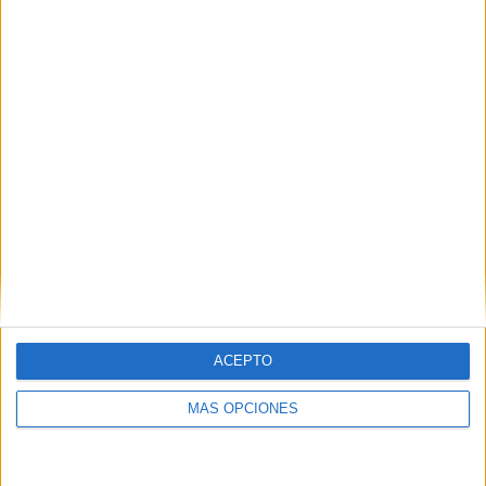
Club Nacional
5 (11.9%)
Sportivo Ameliano
4 (9.52%)
Cerro Porteño
4 (9.52%)
2 de Mayo
4 (9.52%)
Sportivo Luqueño
3 (7.14%)
Ver ranking completo
RANKING POR COMPETICIONES
Primera División Paraguay
30 (71.43%)
Copa Sudamericana
7 (16.67%)
Copa Paraguay
5 (11.9%)
Ver ranking completo
ACEPTO
MÁS OPCIONES
Nº DE PARTIDOS POR DÍA DE LA SEMANA
LUNES
MARTES
MIÉRCOLES
JUEVES
VIERNES
3
7
7
2
8