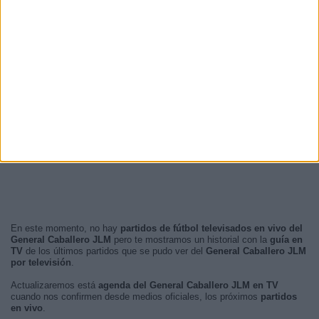
En este momento, no hay
partidos de fútbol televisados en vivo del
General Caballero JLM
pero te mostramos un historial con la
guía en
TV
de los últimos partidos que se pudo ver del
General Caballero JLM
por televisión
.
Actualizaremos está
agenda del General Caballero JLM en TV
cuando nos confirmen desde medios oficiales, los próximos
partidos
en vivo
.