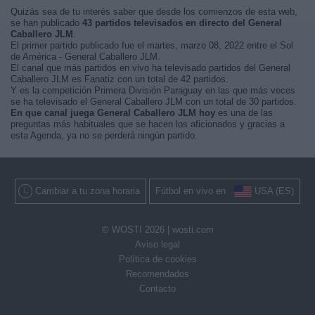
Quizás sea de tu interés saber que desde los comienzos de esta web,
se han publicado
43 partidos televisados en directo del General
Caballero JLM
.
El primer partido publicado fue el martes, marzo 08, 2022 entre el Sol
de América - General Caballero JLM.
El canal que más partidos en vivo ha televisado partidos del General
Caballero JLM es Fanatiz con un total de 42 partidos.
Y es la competición Primera División Paraguay en las que más veces
se ha televisado el General Caballero JLM con un total de 30 partidos.
En que canal juega General Caballero JLM hoy
es una de las
preguntas más habituales que se hacen los aficionados y gracias a
esta Agenda, ya no se perderá ningún partido.
Cambiar a tu zona horaria
Fútbol en vivo en
USA (ES)
© WOSTI 2026 |
wosti.com
Aviso legal
Política de cookies
Recomendados
Contacto