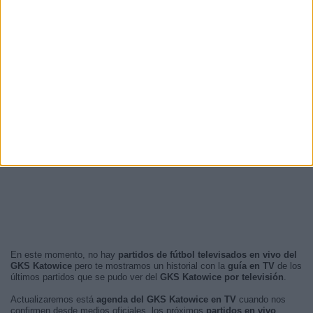
En este momento, no hay
partidos de fútbol televisados en vivo del
GKS Katowice
pero te mostramos un historial con la
guía en TV
de los
últimos partidos que se pudo ver del
GKS Katowice por televisión
.
Actualizaremos está
agenda del GKS Katowice en TV
cuando nos
confirmen desde medios oficiales, los próximos
partidos en vivo
.