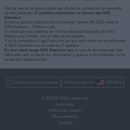
Quizás sea de tu interés saber que desde los comienzos de esta web,
se han publicado
17 partidos televisados en directo del GKS
Katowice
.
El primer partido publicado fue el domingo, febrero 08, 2026 entre el
GKS Katowice - Widzew Lodz.
El canal que más partidos en vivo ha televisado partidos del GKS
Katowice es Fanatiz con un total de 16 partidos.
Y es la competición Liga Polaca en las que más veces se ha televisado
el GKS Katowice con un total de 17 partidos.
En que canal juega GKS Katowice hoy
es una de las preguntas más
habituales que se hacen los aficionados y gracias a esta Agenda, ya no
se perderá ningún partido.
Cambiar a tu zona horaria
Fútbol en vivo en
USA (ES)
© WOSTI 2026 |
wosti.com
Aviso legal
Política de cookies
Recomendados
Contacto