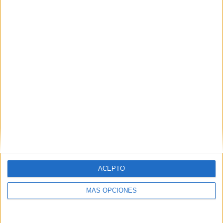
COMPETICIONES
VS Jagiellonia
RIVALES
Bialystok
RANKING POR EQUIPOS
Jagiellonia Bialystok
3 (8.57%)
Radomiak Radom
3 (8.57%)
Widzew Lodz
2 (5.71%)
Legia Warszawa
2 (5.71%)
Górnik Zabrze
2 (5.71%)
Ver ranking completo
RANKING POR COMPETICIONES
Liga Polaca
35 (100%)
ACEPTO
Ver ranking completo
MÁS OPCIONES
Nº DE PARTIDOS POR DÍA DE LA SEMANA