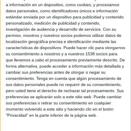
Radomiak Radom
a información en un dispositivo, como cookies, y procesamos
beIN SPORTS Xtra
Fanatiz (Míralo en vivo)
datos personales, como identificadores únicos e información
estándar enviada por un dispositivo para publicidad y contenido
personalizado, medición de publicidad y contenido,
Domingo, 7/26/2026
investigación de audiencia y desarrollo de servicios.
Con su
14:15
Liga Polaca
permiso, nosotros y nuestros socios podemos utilizar datos de
localización geográfica precisa e identificación mediante las
Wisła Kraków
características de dispositivos. Puede hacer clic para otorgarnos
GKS Katowice
su consentimiento a nosotros y a nuestros 1538 socios para
que llevemos a cabo el procesamiento previamente descrito. De
Fanatiz (Míralo en vivo)
forma alternativa, puede acceder a información más detallada y
cambiar sus preferencias antes de otorgar o negar su
Domingo, 5/17/2026
consentimiento.
Tenga en cuenta que algún procesamiento de
sus datos personales puede no requerir de su consentimiento,
08:45
Liga Polaca
pero usted tiene el derecho de rechazar tal procesamiento. Sus
GKS Katowice
preferencias se aplicarán solo a este sitio web. Puede cambiar
sus preferencias o retirar su consentimiento en cualquier
Jagiellonia Bialystok
momento volviendo a este sitio y haciendo clic en el botón
beIN SPORTS Xtra
Fanatiz (Míralo en vivo)
"Privacidad" en la parte inferior de la página web.
beIN SPORTS 4