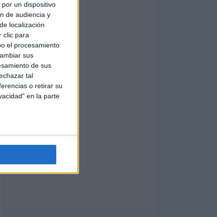
por un dispositivo
ón de audiencia y
de localización
 clic para
bo el procesamiento
cambiar sus
esamiento de sus
echazar tal
erencias o retirar su
vacidad" en la parte