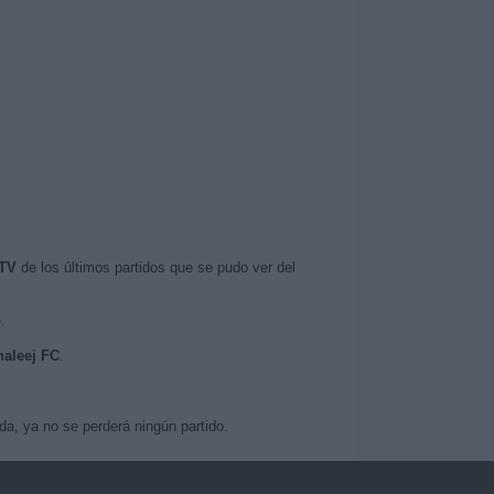
 TV
de los últimos partidos que se pudo ver del
o
.
haleej FC
.
a, ya no se perderá ningún partido.