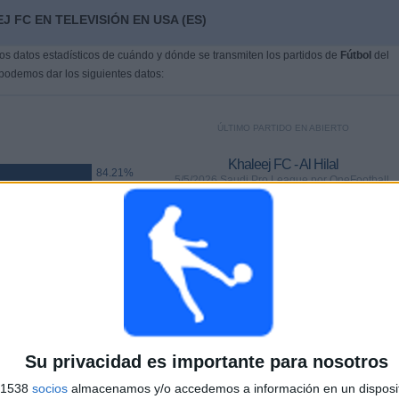
 FC EN TELEVISIÓN EN USA (ES)
s datos estadísticos de cuándo y dónde se transmiten los partidos de
Fútbol
del
 podemos dar los siguientes datos:
ÚLTIMO PARTIDO EN ABIERTO
Khaleej FC - Al Hilal
84.21%
5/5/2026 Saudi Pro League por OneFootball,
FOX Sports 2, FOX Deportes, Fubo Sports
PARTIDOS
DÍAS
TOTAL
(84.21%)
1
93
7
%)
CONSECUTIVOS
SIN PARTIDO
CANALES TV
DE PAGO
GRATUÍTO
Su privacidad es importante para nosotros
s 1538
socios
almacenamos y/o accedemos a información en un disposit