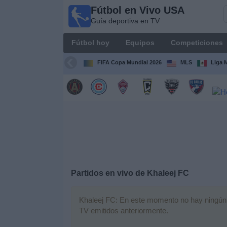
Fútbol en Vivo USA
Fútbol
Guía deportiva en TV
en
Vivo
Fútbol hoy
Equipos
Competiciones
USA
Guía
FIFA Copa Mundial 2026
MLS
Liga 
deportiva
en TV
Fútbol
hoy
Equipos
Competiciones
Partidos en vivo de
Khaleej FC
Canales
Khaleej FC: En este momento no hay ningún pa
TV
TV emitidos anteriormente.