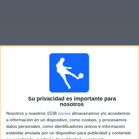
Otros
Deportes
Noticias
Widget
Partidos en vivo de
Medellín
Mañana lunes, 8/10/2026
19:00
Liga Colombiana
Su privacidad es importante para
nosotros
Medellín
Nosotros y nuestros 1538
socios
almacenamos y/o accedemos
Millonarios
a información en un dispositivo, como cookies, y procesamos
Fanatiz (Míralo en vivo)
RCN Nuestra Tele
datos personales, como identificadores únicos e información
estándar enviada por un dispositivo para publicidad y contenido