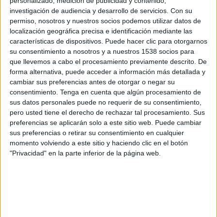
personalizado, medición de publicidad y contenido,
DATOS ESTADÍSTICOS DEL EQUIPO MEDELLÍN EN
investigación de audiencia y desarrollo de servicios.
Con su
TELEVISIÓN EN USA (ES)
permiso, nosotros y nuestros socios podemos utilizar datos de
localización geográfica precisa e identificación mediante las
A fecha de hoy
8/9/2026
y desde que esta web recoge los datos
características de dispositivos. Puede hacer clic para otorgarnos
estadísticos de cuándo y dónde se transmiten los partidos de
Fútbol
del
su consentimiento a nosotros y a nuestros 1538 socios para
equipo
Medellín
en
USA (ES)
, que fue el
8/18/2014
, podemos dar los
que llevemos a cabo el procesamiento previamente descrito. De
siguientes datos:
forma alternativa, puede acceder a información más detallada y
cambiar sus preferencias antes de otorgar o negar su
323
consentimiento.
Tenga en cuenta que algún procesamiento de
sus datos personales puede no requerir de su consentimiento,
pero usted tiene el derecho de rechazar tal procesamiento. Sus
PARTIDOS TELEVISADOS
preferencias se aplicarán solo a este sitio web. Puede cambiar
40 partidos en abierto
sus preferencias o retirar su consentimiento en cualquier
12.38%
momento volviendo a este sitio y haciendo clic en el botón
283 partidos de pago
"Privacidad" en la parte inferior de la página web.
87.62%
ÚLTIMO PARTIDO EN ABIERTO
Medellín - Cúcuta
6/2/2026 Copa Colombia por Fanatiz, Win Sports TV YouTube