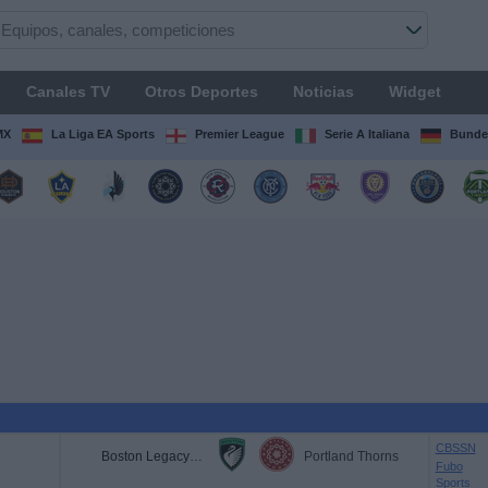
Canales TV
Otros Deportes
Noticias
Widget
MX
La Liga EA Sports
Premier League
Serie A Italiana
Bunde
CBSSN
Boston Legacy FC
Portland Thorns
Fubo
Sports