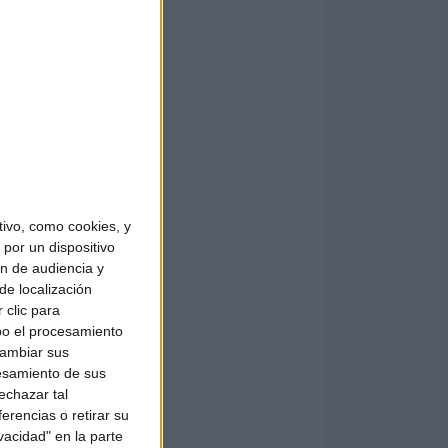
ivo, como cookies, y
por un dispositivo
ón de audiencia y
de localización
 clic para
bo el procesamiento
cambiar sus
esamiento de sus
echazar tal
erencias o retirar su
vacidad" en la parte