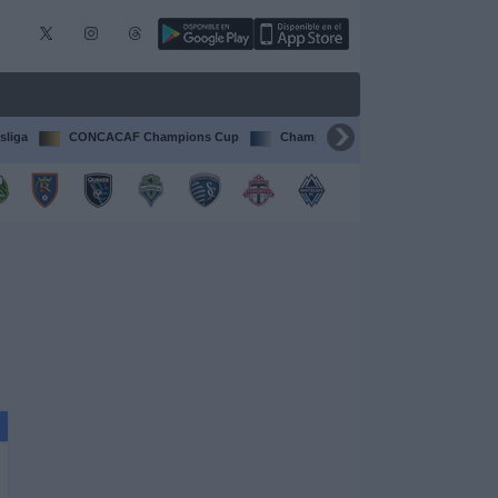
sliga
CONCACAF Champions Cup
Champions League
Francia Li