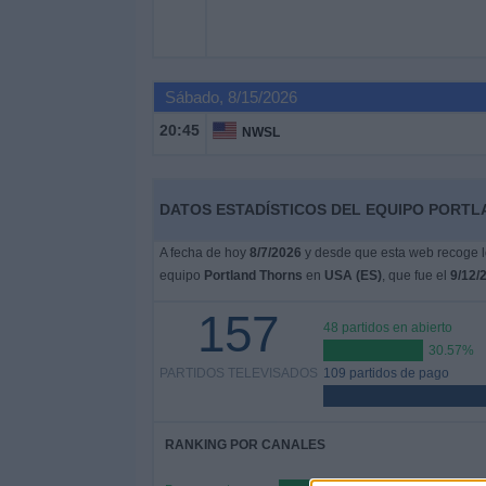
Otros
Deportes
Noticias
Sábado, 8/15/2026
20:45
NWSL
Widget
DATOS ESTADÍSTICOS DEL EQUIPO PORTLA
A fecha de hoy
8/7/2026
y desde que esta web recoge lo
equipo
Portland Thorns
en
USA (ES)
, que fue el
9/12/
157
48 partidos en abierto
30.57%
PARTIDOS TELEVISADOS
109 partidos de pago
RANKING POR CANALES