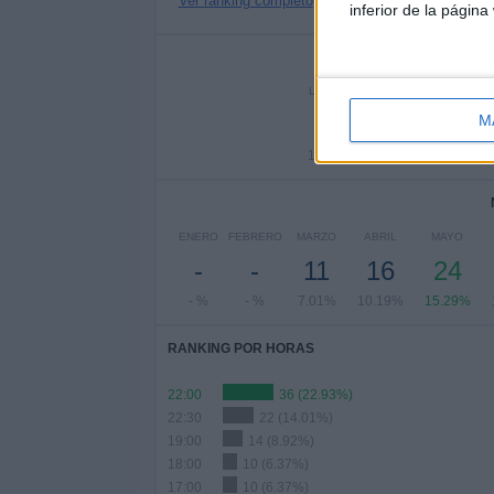
Ver ranking completo
inferior de la página
Nº DE 
LUNES
MARTES
MIÉRC
2
2
1
M
1.27%
1.27%
11.
ENERO
FEBRERO
MARZO
ABRIL
MAYO
-
-
11
16
24
- %
- %
7.01%
10.19%
15.29%
RANKING POR HORAS
22:00
36 (22.93%)
22:30
22 (14.01%)
19:00
14 (8.92%)
18:00
10 (6.37%)
17:00
10 (6.37%)