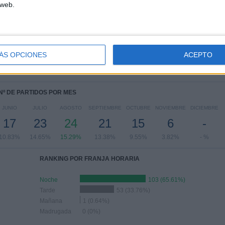
Ver ranking completo
 web.
PARTIDOS POR DÍA DE LA SEMANA
OLES
JUEVES
VIERNES
SÁBADO
DOMINGO
8
-
32
58
45
ÁS OPCIONES
ACEPTO
46%
- %
20.38%
36.94%
28.66%
Nº DE PARTIDOS POR MES
JUNIO
JULIO
AGOSTO
SEPTIEMBRE
OCTUBRE
NOVIEMBRE
DICIEMBRE
17
23
24
21
15
6
-
10.83%
14.65%
15.29%
13.38%
9.55%
3.82%
- %
RANKING POR FRANJA HORARIA
Noche
103 (65.61%)
Tarde
53 (33.76%)
Mañana
1 (0.64%)
Madrugada
0 (0%)