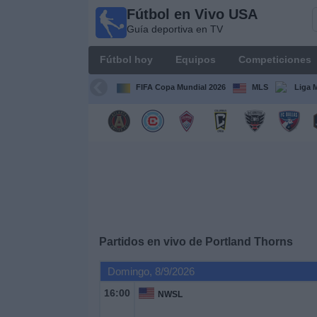
Fútbol en Vivo USA
Fútbol
Guía deportiva en TV
en
Vivo
Fútbol hoy
Equipos
Competiciones
USA
Guía
FIFA Copa Mundial 2026
MLS
Liga 
deportiva
en TV
Fútbol
hoy
Equipos
Competiciones
Partidos en vivo de
Portland Thorns
Domingo, 8/9/2026
Canales
TV
16:00
NWSL