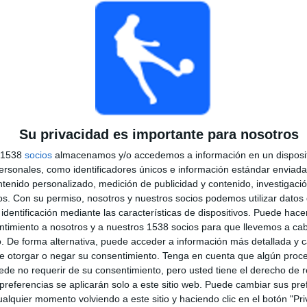
0
4
39
CONSECUTIVOS
SIN PARTIDO
CANALES TV
DE PAGO
GRATUÍTO
TOTAL
MÁXIMO
TOTAL
Su privacidad es importante para nosotros
5
17
23
s 1538
socios
almacenamos y/o accedemos a información en un disposit
COMPETICIONES
VS OL Reign
RIVALES
sonales, como identificadores únicos e información estándar enviada 
ntenido personalizado, medición de publicidad y contenido, investigaci
os.
Con su permiso, nosotros y nuestros socios podemos utilizar datos 
RANKING POR COMPETICIONES
identificación mediante las características de dispositivos. Puede hacer
ntimiento a nosotros y a nuestros 1538 socios para que llevemos a ca
NWSL
137 (87.26%)
. De forma alternativa, puede acceder a información más detallada y 
NWSL Challenge Cup
9 (5.73%)
e otorgar o negar su consentimiento.
Tenga en cuenta que algún proc
Women’s International Champions Cup
4 (2.55%)
de no requerir de su consentimiento, pero usted tiene el derecho de r
CONCACAF Women's Champions Cup
4 (2.55%)
referencias se aplicarán solo a este sitio web. Puede cambiar sus pref
NWSL x Liga MXF Summer Cup
3 (1.91%)
alquier momento volviendo a este sitio y haciendo clic en el botón "Pri