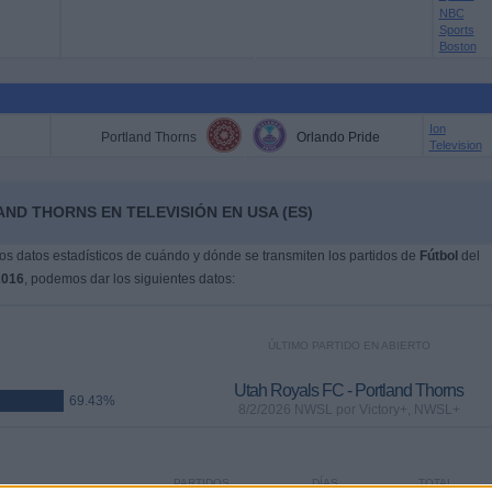
NBC
Sports
Boston
Ion
Portland Thorns
Orlando Pride
Television
ND THORNS EN TELEVISIÓN EN USA (ES)
s datos estadísticos de cuándo y dónde se transmiten los partidos de
Fútbol
del
2016
, podemos dar los siguientes datos:
ÚLTIMO PARTIDO EN ABIERTO
Utah Royals FC - Portland Thorns
69.43%
8/2/2026 NWSL por Victory+, NWSL+
PARTIDOS
DÍAS
TOTAL