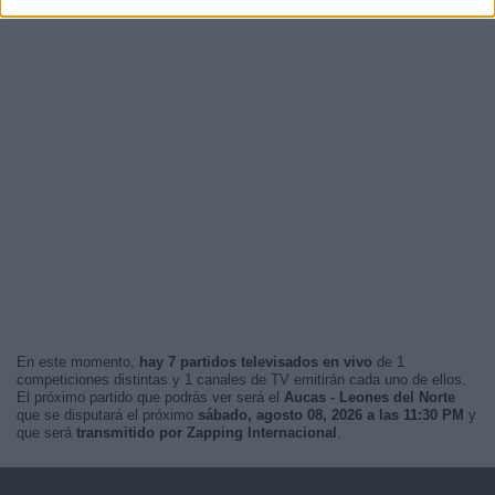
En este momento,
hay 7 partidos televisados en vivo
de 1
competiciones distintas y 1 canales de TV emitirán cada uno de ellos.
El próximo partido que podrás ver será el
Aucas - Leones del Norte
que se disputará el próximo
sábado, agosto 08, 2026 a las 11:30 PM
y
que será
transmitido por Zapping Internacional
.