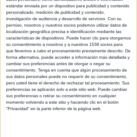
20:00
Liga Pro Ecuador
estándar enviada por un dispositivo para publicidad y contenido
personalizado, medición de publicidad y contenido,
Aucas
investigación de audiencia y desarrollo de servicios.
Con su
LDU Quito
permiso, nosotros y nuestros socios podemos utilizar datos de
localización geográfica precisa e identificación mediante las
Zapping Internacional
características de dispositivos. Puede hacer clic para otorgarnos
su consentimiento a nosotros y a nuestros 1538 socios para
Sábado, 8/22/2026
que llevemos a cabo el procesamiento previamente descrito. De
forma alternativa, puede acceder a información más detallada y
20:00
Liga Pro Ecuador
cambiar sus preferencias antes de otorgar o negar su
Delfín SC
consentimiento.
Tenga en cuenta que algún procesamiento de
sus datos personales puede no requerir de su consentimiento,
Aucas
pero usted tiene el derecho de rechazar tal procesamiento. Sus
Zapping Internacional
preferencias se aplicarán solo a este sitio web. Puede cambiar
sus preferencias o retirar su consentimiento en cualquier
momento volviendo a este sitio y haciendo clic en el botón
Más días
"Privacidad" en la parte inferior de la página web.
DATOS ESTADÍSTICOS DEL EQUIPO AUCAS EN
TELEVISIÓN EN USA (ES)