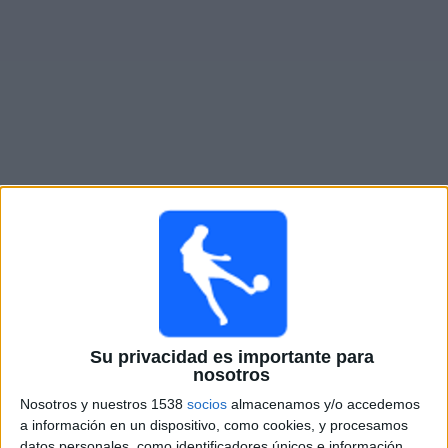
Otros
Deportes
Noticias
Widget
Partidos en vivo de
Aucas
Mañana sábado, 8/8/2026
17:30
Liga Pro Ecuador
Aucas
Leones del Norte
Su privacidad es importante para
nosotros
Zapping Internacional
Nosotros y nuestros 1538
socios
almacenamos y/o accedemos
a información en un dispositivo, como cookies, y procesamos
Sábado, 8/15/2026
datos personales, como identificadores únicos e información