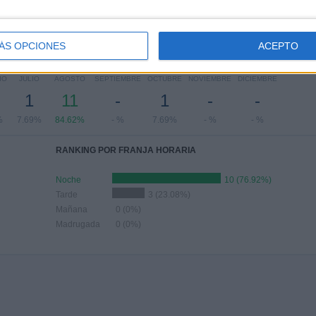
7
2
-
-
-
85%
15.38%
- %
- %
- %
ÁS OPCIONES
ACEPTO
Nº DE PARTIDOS POR MES
IO
JULIO
AGOSTO
SEPTIEMBRE
OCTUBRE
NOVIEMBRE
DICIEMBRE
1
11
-
1
-
-
%
7.69%
84.62%
- %
7.69%
- %
- %
RANKING POR FRANJA HORARIA
Noche
10 (76.92%)
Tarde
3 (23.08%)
Mañana
0 (0%)
Madrugada
0 (0%)