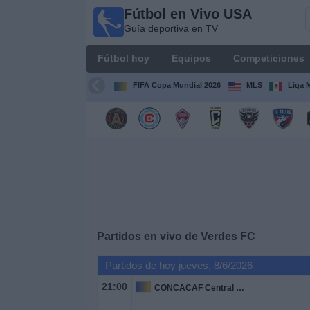
Fútbol en Vivo USA
Fútbol
Guía deportiva en TV
en
Vivo
Fútbol hoy
Equipos
Competiciones
USA
Guía
FIFA Copa Mundial 2026
MLS
Liga 
deportiva
en TV
Fútbol
hoy
Equipos
Competiciones
Partidos en vivo de
Verdes FC
Partidos de hoy jueves, 8/6/2026
Canales
TV
21:00
CONCACAF Central American Cup