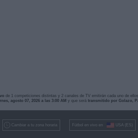
ivo
de 1 competiciones distintas y 2 canales de TV emitirán cada uno de ellos
rnes, agosto 07, 2026 a las 3:00 AM
y que será
transmitido por Golazo, P
Cambiar a tu zona horaria
Fútbol en vivo en
USA (ES)