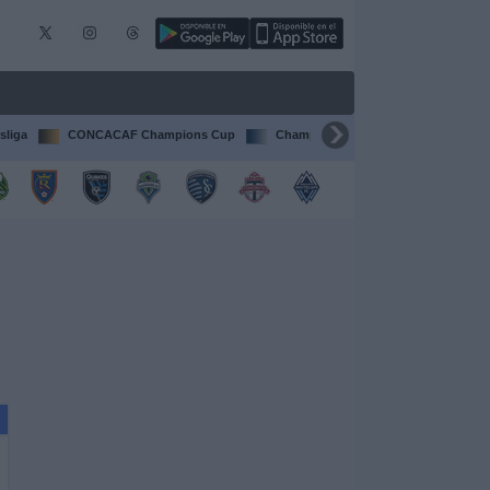
sliga
CONCACAF Champions Cup
Champions League
Francia Li