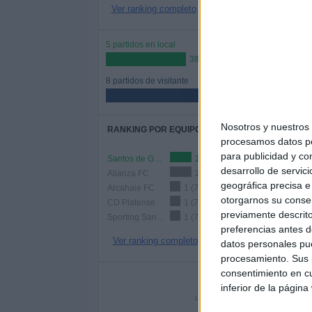
Ver ranking completo
5 partidos en local
38.46%
8 partidos de visitante
61.54%
Nosotros y nuestro
RANKING POR EQUIPOS
procesamos datos per
para publicidad y co
Santos de Guápiles
2 (15.38%)
desarrollo de servici
Alianza FC
2 (15.38%)
geográfica precisa e 
Arcahaie FC
1 (7.69%)
otorgarnos su conse
CD Platense
1 (7.69%)
previamente descrito
Sporting San Miguelito
1 (7.69%)
preferencias antes d
Ver ranking completo
datos personales pue
procesamiento. Sus p
consentimiento en cu
Nº DE 
inferior de la página
LUNES
MARTES
MIÉR