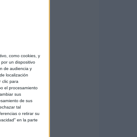
ivo, como cookies, y
por un dispositivo
ón de audiencia y
de localización
 clic para
bo el procesamiento
cambiar sus
esamiento de sus
echazar tal
erencias o retirar su
vacidad" en la parte