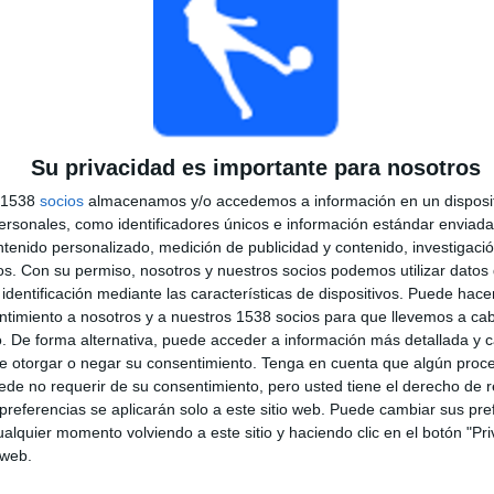
TOTAL
MÁXIMO
TOTAL
2
2
11
COMPETICIONES
VS Santos de
RIVALES
Guápiles
Su privacidad es importante para nosotros
s 1538
socios
almacenamos y/o accedemos a información en un disposit
RANKING POR COMPETICIONES
sonales, como identificadores únicos e información estándar enviada 
ntenido personalizado, medición de publicidad y contenido, investigaci
CONCACAF Central American Cup
7 (53.85%)
os.
Con su permiso, nosotros y nuestros socios podemos utilizar datos 
Liga CONCACAF
6 (46.15%)
identificación mediante las características de dispositivos. Puede hacer
Ver ranking completo
ntimiento a nosotros y a nuestros 1538 socios para que llevemos a ca
. De forma alternativa, puede acceder a información más detallada y 
e otorgar o negar su consentimiento.
Tenga en cuenta que algún proc
de no requerir de su consentimiento, pero usted tiene el derecho de r
referencias se aplicarán solo a este sitio web. Puede cambiar sus pref
alquier momento volviendo a este sitio y haciendo clic en el botón "Pri
PARTIDOS POR DÍA DE LA SEMANA
 web.
COLES
JUEVES
VIERNES
SÁBADO
DOMINGO