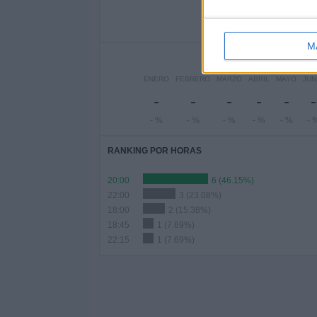
-
4
- %
30.77%
53.
M
ENERO
FEBRERO
MARZO
ABRIL
MAYO
JUN
-
-
-
-
-
-
- %
- %
- %
- %
- %
- 
RANKING POR HORAS
20:00
6 (46.15%)
22:00
3 (23.08%)
18:00
2 (15.38%)
18:45
1 (7.69%)
22:15
1 (7.69%)