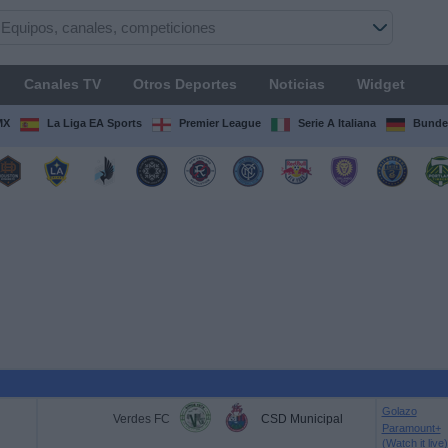
Canales TV
Otros Deportes
Noticias
Widget
MX
La Liga EA Sports
Premier League
Serie A Italiana
Bunde
Golazo
Verdes FC
CSD Municipal
Paramount+
(Watch it live)