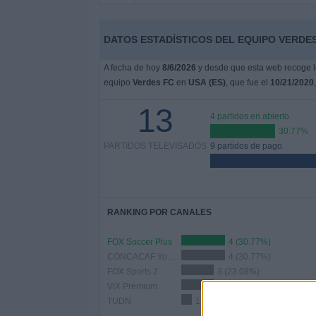
Otros
Deportes
DATOS ESTADÍSTICOS DEL EQUIPO VERDES 
Noticias
A fecha de hoy
8/6/2026
y desde que esta web recoge lo
equipo
Verdes FC
en
USA (ES)
, que fue el
10/21/2020
Widget
13
4 partidos en abierto
30.77%
PARTIDOS TELEVISADOS
9 partidos de pago
RANKING POR CANALES
FOX Soccer Plus
4 (30.77%)
CONCACAF YouTube
4 (30.77%)
FOX Sports 2
3 (23.08%)
ViX Premium
3 (23.08%)
TUDN
1 (7.69%)