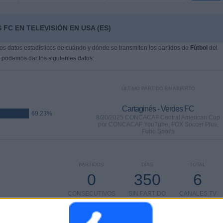
FC EN TELEVISIÓN EN USA (ES)
s datos estadísticos de cuándo y dónde se transmiten los partidos de
Fútbol
del
, podemos dar los siguientes datos:
ÚLTIMO PARTIDO EN ABIERTO
Cartaginés - Verdes FC
69.23%
8/20/2025 CONCACAF Central American Cup
por CONCACAF YouTube, FOX Soccer Plus,
Fubo Sports
PARTIDOS
DÍAS
TOTAL
0
350
6
CONSECUTIVOS
SIN PARTIDO
CANALES TV
DE PAGO
GRATUÍTO