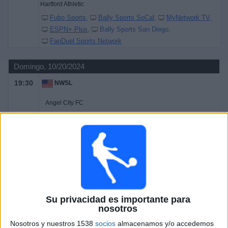
Hartford Athletic
Fubo Sports
Bally Sports SoCal
MyNetwork TV
ESPN+ Plus
Bally Sports San Diego
FanDuel Sports Network
Domingo, 10/20/2024
19:30
NWSL
Angel City FC
Utah Royals FC
Fubo Sports
Paramount+ (Watch it live)
Bally Sports San Diego
Bally Sports SoCal
NWSL+
Golazo
Sábado, 10/19/2024
22:00
USL
Su privacidad es importante para
nosotros
Orange County
Nosotros y nuestros 1538
socios
almacenamos y/o accedemos