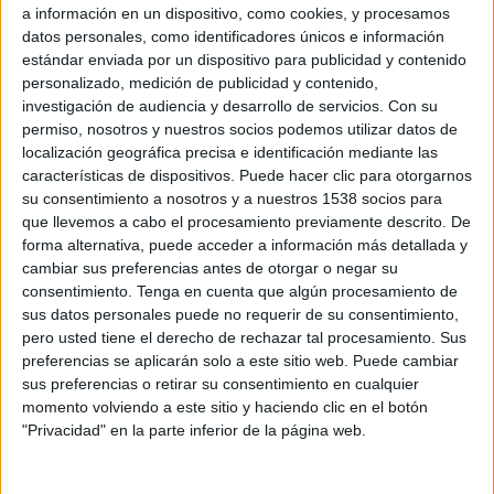
New Mexico United
a información en un dispositivo, como cookies, y procesamos
Fubo Sports
Bally Sports SoCal
ESPN+ Plus
datos personales, como identificadores únicos e información
Bally Sports San Diego
estándar enviada por un dispositivo para publicidad y contenido
personalizado, medición de publicidad y contenido,
investigación de audiencia y desarrollo de servicios.
Con su
Miércoles, 10/9/2024
permiso, nosotros y nuestros socios podemos utilizar datos de
22:00
USL
localización geográfica precisa e identificación mediante las
características de dispositivos. Puede hacer clic para otorgarnos
Orange County
su consentimiento a nosotros y a nuestros 1538 socios para
CS Switchbacks
que llevemos a cabo el procesamiento previamente descrito. De
forma alternativa, puede acceder a información más detallada y
Fubo Sports
ESPN+ Plus
cambiar sus preferencias antes de otorgar o negar su
Bally Sports San Diego
Bally Sports SoCal
consentimiento.
Tenga en cuenta que algún procesamiento de
sus datos personales puede no requerir de su consentimiento,
Miércoles, 9/25/2024
pero usted tiene el derecho de rechazar tal procesamiento. Sus
preferencias se aplicarán solo a este sitio web. Puede cambiar
22:30
USL
sus preferencias o retirar su consentimiento en cualquier
Orange County
momento volviendo a este sitio y haciendo clic en el botón
"Privacidad" en la parte inferior de la página web.
Phoenix Rising
Fubo Sports
ESPN+ Plus
Bally Sports SoCal
Bally Sports San Diego
TUDN