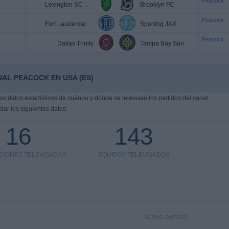
Peacock
Lexington SC Women
Brooklyn FC
Peacock
Fort Lauderdale United
Sporting JAX
Peacock
Dallas Trinity
Tampa Bay Sun
AL PEACOCK EN USA (ES)
s datos estadísticos de cuándo y dónde se televisan los partidos del canal
ar los siguientes datos:
16
143
CIONES TELEVISADAS
EQUIPOS TELEVISADOS
ÚLTIMO PARTIDO