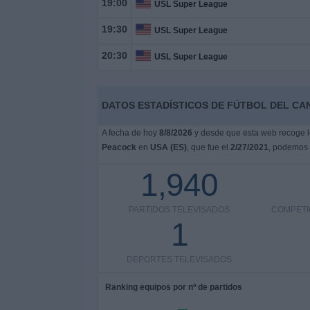
19:00
USL Super League
Otros
Deportes
19:30
USL Super League
20:30
USL Super League
Noticias
Widget
DATOS ESTADÍSTICOS DE FÚTBOL DEL CAN
A fecha de hoy
8/8/2026
y desde que esta web recoge lo
Peacock
en
USA (ES)
, que fue el
2/27/2021
, podemos d
1,940
PARTIDOS TELEVISADOS
COMPETI
1
DEPORTES TELEVISADOS
Ranking equipos por nº de partidos