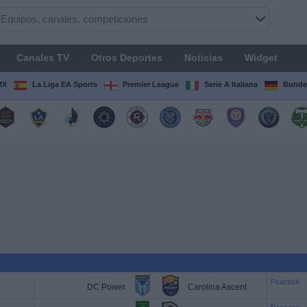
Canales TV
Otros Deportes
Noticias
Widget
MX
La Liga EA Sports
Premier League
Serie A Italiana
Bunde
Peacock
DC Power
Carolina Ascent