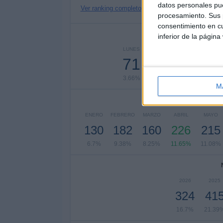
datos personales pue
Ver ranking completo
procesamiento. Sus p
consentimiento en cu
Nº DE 
inferior de la página
LUNES
MARTES
MIÉRCO
71
139
20
3.66%
7.16%
10.77
M
ENERO
FEBRERO
MARZO
ABRIL
MAYO
130
182
160
226
215
6.7%
9.38%
8.25%
11.65%
11.08%
2026
2025
324
41
16.7%
21.39