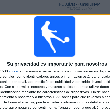
FC Juárez - Pumas UNAM
7/31/2026 Liga MX
Ranking equipos por nº de partidos Visitante
Brighton
77 (3.97%)
Aston Villa
69 (3.56%)
Wolverhampton
69 (3.56%)
Crystal Palace
69 (3.56%)
Su privacidad es importante para nosotros
Everton
66 (3.4%)
s 1538
socios
almacenamos y/o accedemos a información en un disposit
RANKING POR DEPORTES
sonales, como identificadores únicos e información estándar enviada 
ntenido personalizado, medición de publicidad y contenido, investigaci
)
Fútbol
os.
Con su permiso, nosotros y nuestros socios podemos utilizar datos 
1,940 (100%)
identificación mediante las características de dispositivos. Puede hacer
ntimiento a nosotros y a nuestros 1538 socios para que llevemos a ca
Ver ranking completo
. De forma alternativa, puede acceder a información más detallada y 
e otorgar o negar su consentimiento.
Tenga en cuenta que algún proc