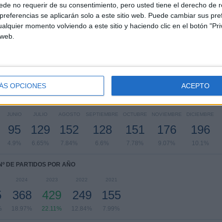
de no requerir de su consentimiento, pero usted tiene el derecho de r
referencias se aplicarán solo a este sitio web. Puede cambiar sus pref
alquier momento volviendo a este sitio y haciendo clic en el botón "Pri
PARTIDOS POR DÍA DE LA SEMANA
 web.
LES
JUEVES
VIERNES
SÁBADO
DOMINGO
9
109
95
883
434
%
5.62%
4.9%
45.52%
22.37%
ÁS OPCIONES
ACEPTO
Nº DE PARTIDOS POR MES
JUNIO
JULIO
AGOSTO
SEPTIEMBRE
OCTUBRE
NOVIEMBRE
DICIEMBRE
95
129
152
128
151
176
196
4.9%
6.65%
7.84%
6.6%
7.78%
9.07%
10.1%
Nº DE PARTIDOS POR AÑO
2024
2023
2022
2021
5
368
429
249
155
%
18.97%
22.11%
12.84%
7.99%