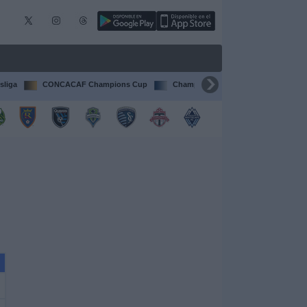
sliga
CONCACAF Champions Cup
Champions League
Francia Li