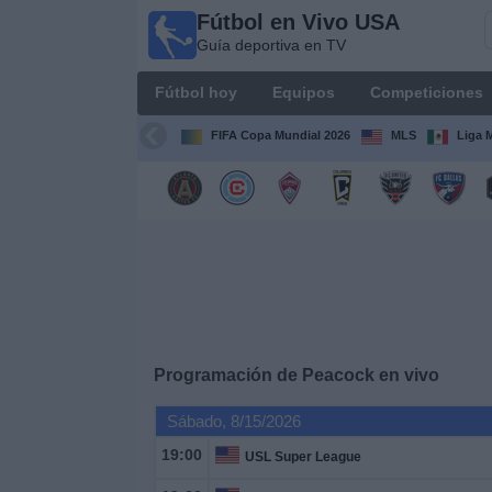
Fútbol en Vivo USA
Fútbol
Guía deportiva en TV
en
Vivo
Fútbol hoy
Equipos
Competiciones
USA
Guía
FIFA Copa Mundial 2026
MLS
Liga 
deportiva
en TV
Fútbol
hoy
Equipos
Competiciones
Programación de
Peacock
en vivo
Sábado, 8/15/2026
Canales
TV
19:00
USL Super League