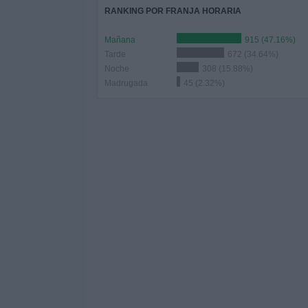
RANKING POR FRANJA HORARIA
Mañana
915 (47.16%)
Tarde
672 (34.64%)
Noche
308 (15.88%)
Madrugada
45 (2.32%)