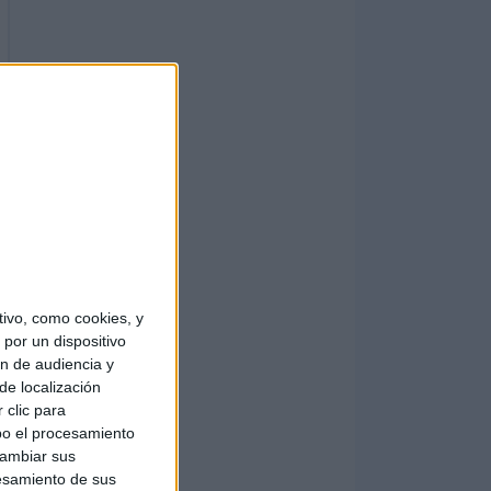
ivo, como cookies, y
por un dispositivo
ón de audiencia y
de localización
 clic para
bo el procesamiento
cambiar sus
esamiento de sus