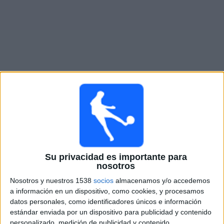
Otros
Deportes
Noticias
Widget
Partidos en vivo de
Borussia M'gladbach
Sábado, 8/15/2026
09:30
Amistoso
Su privacidad es importante para
Borussia M'gladbach
nosotros
Aston Villa
Nosotros y nuestros 1538
socios
almacenamos y/o accedemos
beIN SPORTS Xtra
a información en un dispositivo, como cookies, y procesamos
datos personales, como identificadores únicos e información
estándar enviada por un dispositivo para publicidad y contenido
DATOS ESTADÍSTICOS DEL EQUIPO BORUSSIA
personalizado, medición de publicidad y contenido,