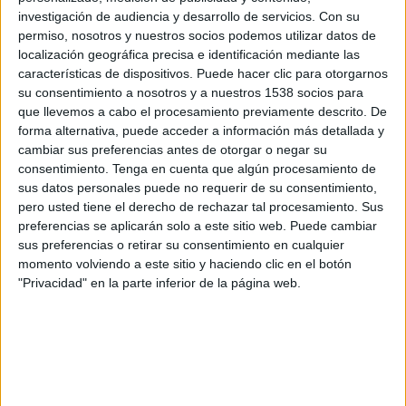
M'GLADBACH EN TELEVISIÓN EN USA (ES)
investigación de audiencia y desarrollo de servicios.
Con su
permiso, nosotros y nuestros socios podemos utilizar datos de
A fecha de hoy
8/8/2026
y desde que esta web recoge los datos
localización geográfica precisa e identificación mediante las
estadísticos de cuándo y dónde se transmiten los partidos de
Fútbol
del
características de dispositivos. Puede hacer clic para otorgarnos
equipo
Borussia M'gladbach
en
USA (ES)
, que fue el
3/18/2016
,
su consentimiento a nosotros y a nuestros 1538 socios para
podemos dar los siguientes datos:
que llevemos a cabo el procesamiento previamente descrito. De
forma alternativa, puede acceder a información más detallada y
383
cambiar sus preferencias antes de otorgar o negar su
consentimiento.
Tenga en cuenta que algún procesamiento de
sus datos personales puede no requerir de su consentimiento,
PARTIDOS TELEVISADOS
pero usted tiene el derecho de rechazar tal procesamiento. Sus
6 partidos en abierto
preferencias se aplicarán solo a este sitio web. Puede cambiar
1.57%
sus preferencias o retirar su consentimiento en cualquier
377 partidos de pago
momento volviendo a este sitio y haciendo clic en el botón
98.43%
"Privacidad" en la parte inferior de la página web.
ÚLTIMO PARTIDO EN ABIERTO
Erzgebirge Aue - Borussia M'gladbach
8/17/2024 Copa de Alemania por ESPN+ Plus, OneFootball
RANKING POR CANALES