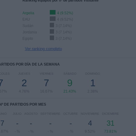
Ranking equipos por nº de partidos Visitante
Argelia
4 (9.52%)
EAU
4 (9.52%)
Sudán
3 (7.14%)
Jordania
3 (7.14%)
Egipto
3 (7.14%)
Ver ranking completo
PARTIDOS POR DÍA DE LA SEMANA
COLES
JUEVES
VIERNES
SÁBADO
DOMINGO
7
2
7
9
1
.67%
4.76%
16.67%
21.43%
2.38%
Nº DE PARTIDOS POR MES
UNIO
JULIO
AGOSTO
SEPTIEMBRE
OCTUBRE
NOVIEMBRE
DICIEMBRE
7
-
-
-
-
4
31
.67%
- %
- %
- %
- %
9.52%
73.81%