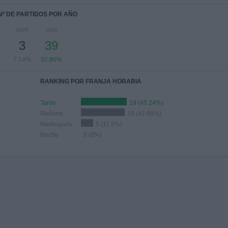
Nº DE PARTIDOS POR AÑO
2025
2021
3
39
7.14%
92.86%
RANKING POR FRANJA HORARIA
Tarde
19 (45.24%)
Mañana
18 (42.86%)
Madrugada
5 (11.9%)
Noche
0 (0%)