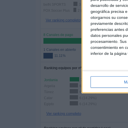
beIN SPORTS
3 (7.14%)
desarrollo de servici
FOX Soccer Plus
2 (4.76%)
geográfica precisa e 
otorgarnos su conse
Ver ranking completo
previamente descrito
preferencias antes d
8 Canales de pago
datos personales pue
88.
procesamiento. Sus p
consentimiento en cu
1 Canales en abierto
inferior de la página
11.11%
Ranking equipos por nº de partidos
Jordania
7 (16.67%)
M
Argelia
6 (14.29%)
Túnez
6 (14.29%)
Catar
6 (14.29%)
Egipto
6 (14.29%)
Ver ranking completo