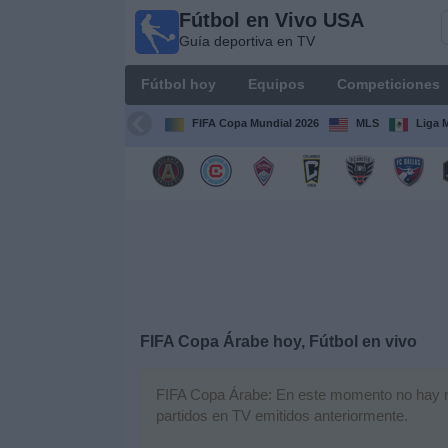
Fútbol en Vivo USA
Fútbol
Guía deportiva en TV
en
Vivo
Fútbol hoy
Equipos
Competiciones
USA
Guía
FIFA Copa Mundial 2026
MLS
Liga 
deportiva
en TV
Fútbol
hoy
Equipos
Competiciones
FIFA Copa Árabe hoy, Fútbol en vivo
Canales
FIFA Copa Árabe: En este momento no hay nin
TV
partidos en TV emitidos anteriormente.