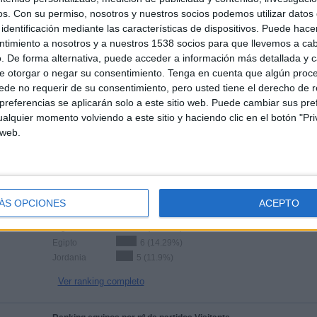
os.
Con su permiso, nosotros y nuestros socios podemos utilizar datos 
identificación mediante las características de dispositivos. Puede hacer
ntimiento a nosotros y a nuestros 1538 socios para que llevemos a ca
. De forma alternativa, puede acceder a información más detallada y 
e otorgar o negar su consentimiento.
Tenga en cuenta que algún proc
de no requerir de su consentimiento, pero usted tiene el derecho de r
TOTAL
TOTAL
89%
referencias se aplicarán solo a este sitio web. Puede cambiar sus pref
23
9
alquier momento volviendo a este sitio y haciendo clic en el botón "Pri
 web.
Total equipos
CANALES
Ranking equipos por nº de partidos en abierto
Túnez
6 (14.29%)
ÁS OPCIONES
ACEPTO
Catar
6 (14.29%)
Argelia
6 (14.29%)
Egipto
6 (14.29%)
Jordania
5 (11.9%)
Ver ranking completo