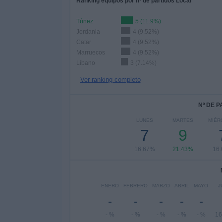
Ranking equipos por nº de partidos Local
Túnez
5 (11.9%)
Jordania
4 (9.52%)
Catar
4 (9.52%)
Marruecos
4 (9.52%)
Líbano
3 (7.14%)
Ver ranking completo
Nº DE 
LUNES
MARTES
MIÉR
7
9
16.67%
21.43%
16
ENERO
FEBRERO
MARZO
ABRIL
MAYO
J
-
-
-
-
-
- %
- %
- %
- %
- %
16