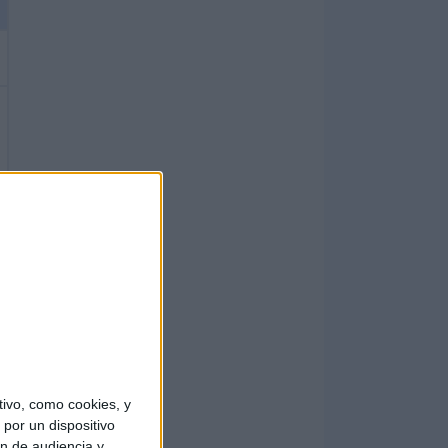
ivo, como cookies, y
por un dispositivo
ón de audiencia y