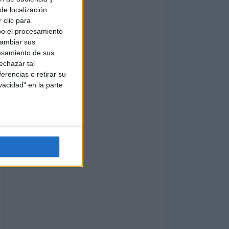
de localización
 clic para
bo el procesamiento
cambiar sus
esamiento de sus
echazar tal
erencias o retirar su
vacidad" en la parte