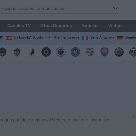
Canales TV
Otros Deportes
Noticias
Widget
MX
La Liga EA Sports
Premier League
Serie A Italiana
Bunde
×
gún partido televisado. Puedes consultar el historial de