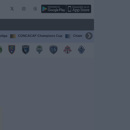
sliga
CONCACAF Champions Cup
Champions League
Francia Li