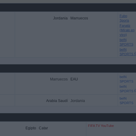
Fubo
Jordania
Marruecos
Sports
Fanatiz
(Míralo en
vivo)
beIN
SPORTS
beIN
SPORTS 
beIN
Marruecos
EAU
SPORTS
beIN
SPORTS 
beIN
Arabia Saudí
Jordania
SPORTS
FIFA TV YouTube
Egipto
Catar