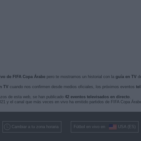
vivo de FIFA Copa Árabe
pero te mostramos un historial con la
guía en TV
de
n TV
cuando nos confirmen desde medios oficiales, los próximos eventos
te
nzos de esta web, se han publicado
42 eventos televisados en directo
.
 2021 y el canal que más veces en vivo ha emitido partidos de FIFA Copa Ára
Cambiar a tu zona horaria
Fútbol en vivo en
USA (ES)