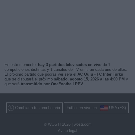
En este momento,
hay 3 partidos televisados en vivo
de 1
competiciones distintas y 1 canales de TV emitirán cada uno de ellos.
El próximo partido que podrás ver será el
AC Oulu - FC Inter Turku
que se disputará el próximo
sábado, agosto 15, 2026 a las 4:00 PM
y
que será
transmitido por OneFootball PPV
.
Cambiar a tu zona horaria
Fútbol en vivo en
USA (ES)
© WOSTI 2026 |
wosti.com
Aviso legal