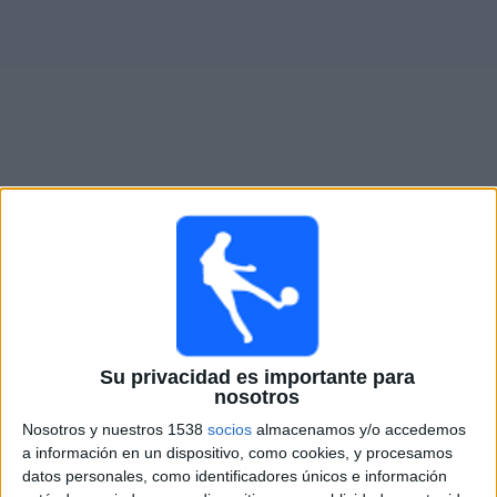
Otros
Deportes
Noticias
Widget
Partidos en vivo de
AC Oulu
Sábado, 8/15/2026
10:00
Veikkausliiga
AC Oulu
Su privacidad es importante para
FC Inter Turku
nosotros
OneFootball PPV
Nosotros y nuestros 1538
socios
almacenamos y/o accedemos
a información en un dispositivo, como cookies, y procesamos
Sábado, 8/22/2026
datos personales, como identificadores únicos e información