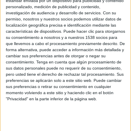
estándar enviada por un dispositivo para publicidad y contenido
10:00
Veikkausliiga
personalizado, medición de publicidad y contenido,
investigación de audiencia y desarrollo de servicios.
Con su
FF Jaro
permiso, nosotros y nuestros socios podemos utilizar datos de
AC Oulu
localización geográfica precisa e identificación mediante las
OneFootball PPV
características de dispositivos. Puede hacer clic para otorgarnos
su consentimiento a nosotros y a nuestros 1538 socios para
que llevemos a cabo el procesamiento previamente descrito. De
Lunes, 8/31/2026
forma alternativa, puede acceder a información más detallada y
12:00
Veikkausliiga
cambiar sus preferencias antes de otorgar o negar su
consentimiento.
Tenga en cuenta que algún procesamiento de
AC Oulu
sus datos personales puede no requerir de su consentimiento,
pero usted tiene el derecho de rechazar tal procesamiento. Sus
SJK Seinäjoki
preferencias se aplicarán solo a este sitio web. Puede cambiar
OneFootball PPV
sus preferencias o retirar su consentimiento en cualquier
momento volviendo a este sitio y haciendo clic en el botón
"Privacidad" en la parte inferior de la página web.
DATOS ESTADÍSTICOS DEL EQUIPO AC OULU EN
TELEVISIÓN EN USA (ES)
A fecha de hoy
8/9/2026
y desde que esta web recoge los datos
estadísticos de cuándo y dónde se transmiten los partidos de
Fútbol
del