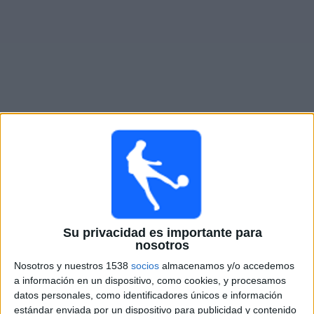
Otros
Deportes
Noticias
Widget
Partidos en vivo de
TPS
Domingo, 8/9/2026
08:00
Veikkausliiga
KuPS
Su privacidad es importante para
TPS
nosotros
OneFootball PPV
Nosotros y nuestros 1538
socios
almacenamos y/o accedemos
a información en un dispositivo, como cookies, y procesamos
datos personales, como identificadores únicos e información
Viernes, 8/14/2026
estándar enviada por un dispositivo para publicidad y contenido