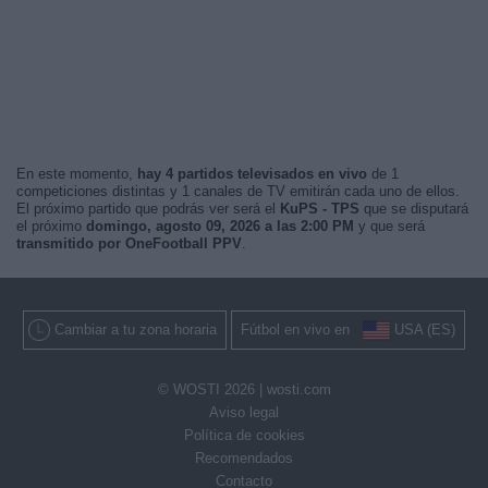
En este momento,
hay 4 partidos televisados en vivo
de 1
competiciones distintas y 1 canales de TV emitirán cada uno de ellos.
El próximo partido que podrás ver será el
KuPS - TPS
que se disputará
el próximo
domingo, agosto 09, 2026 a las 2:00 PM
y que será
transmitido por OneFootball PPV
.
Cambiar a tu zona horaria
Fútbol en vivo en
USA (ES)
© WOSTI 2026 |
wosti.com
Aviso legal
Política de cookies
Recomendados
Contacto