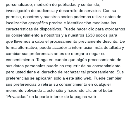
11:00
Veikkausliiga
personalizado, medición de publicidad y contenido,
investigación de audiencia y desarrollo de servicios.
Con su
VPS
permiso, nosotros y nuestros socios podemos utilizar datos de
TPS
localización geográfica precisa e identificación mediante las
características de dispositivos. Puede hacer clic para otorgarnos
OneFootball PPV
su consentimiento a nosotros y a nuestros 1538 socios para
que llevemos a cabo el procesamiento previamente descrito. De
Sábado, 8/22/2026
forma alternativa, puede acceder a información más detallada y
cambiar sus preferencias antes de otorgar o negar su
07:00
Veikkausliiga
consentimiento.
Tenga en cuenta que algún procesamiento de
sus datos personales puede no requerir de su consentimiento,
TPS
pero usted tiene el derecho de rechazar tal procesamiento. Sus
FC Inter Turku
preferencias se aplicarán solo a este sitio web. Puede cambiar
OneFootball PPV
sus preferencias o retirar su consentimiento en cualquier
momento volviendo a este sitio y haciendo clic en el botón
"Privacidad" en la parte inferior de la página web.
Más días
DATOS ESTADÍSTICOS DEL EQUIPO TPS EN TELEVISIÓN
EN USA (ES)