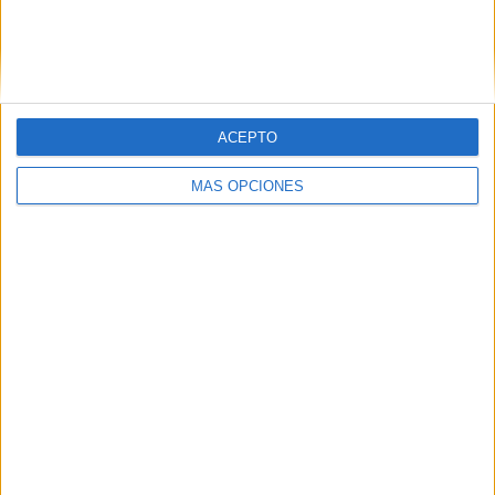
Ver ranking completo
RANKING POR COMPETICIONES
Veikkausliiga
15 (100%)
ACEPTO
Ver ranking completo
MÁS OPCIONES
Nº DE PARTIDOS POR DÍA DE LA SEMANA
LUNES
MARTES
MIÉRCOLES
JUEVES
VIERNES
1
1
1
-
1
6.67%
6.67%
6.67%
- %
6.67%
SÁBADO
DOMINGO
10
1
66.67%
6.67%
Nº DE PARTIDOS POR MES