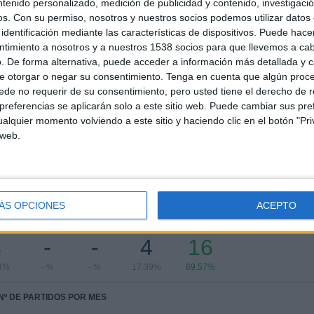
1
4
11
ntenido personalizado, medición de publicidad y contenido, investigaci
os.
Con su permiso, nosotros y nuestros socios podemos utilizar datos 
COMPETICIONES
VS Berkane
RIVALES
identificación mediante las características de dispositivos. Puede hacer
ntimiento a nosotros y a nuestros 1538 socios para que llevemos a ca
RANKING POR COMPETICIONES
. De forma alternativa, puede acceder a información más detallada y 
e otorgar o negar su consentimiento.
Tenga en cuenta que algún proc
CAF Confederation Cup
23 (100%)
de no requerir de su consentimiento, pero usted tiene el derecho de r
referencias se aplicarán solo a este sitio web. Puede cambiar sus pref
Ver ranking completo
alquier momento volviendo a este sitio y haciendo clic en el botón "Pri
 web.
PARTIDOS POR DÍA DE LA SEMANA
ÁS OPCIONES
ACEPTO
OLES
JUEVES
VIERNES
SÁBADO
DOMINGO
3
-
-
4
16
4%
- %
- %
17.39%
69.57%
Nº DE PARTIDOS POR MES