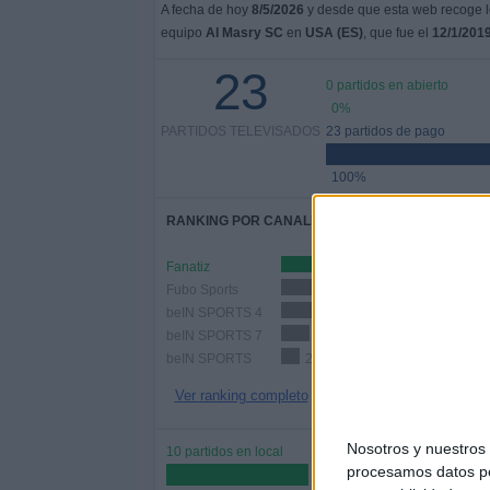
A fecha de hoy
8/5/2026
y desde que esta web recoge lo
equipo
Al Masry SC
en
USA (ES)
, que fue el
12/1/201
23
0 partidos en abierto
0%
PARTIDOS TELEVISADOS
23 partidos de pago
100%
RANKING POR CANALES
Fanatiz
20
Fubo Sports
8 (34.78%)
beIN SPORTS 4
5 (21.74%)
beIN SPORTS 7
3 (13.04%)
beIN SPORTS
2 (8.7%)
Ver ranking completo
Nosotros y nuestro
10 partidos en local
procesamos datos per
43.48%