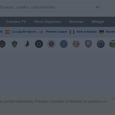
Canales TV
Otros Deportes
Noticias
Widget
MX
La Liga EA Sports
Premier League
Serie A Italiana
Bunde
×
artido televisado. Puedes consultar el historial de partidos en