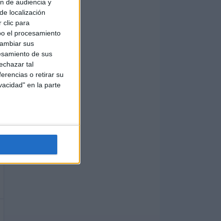
ón de audiencia y
de localización
 clic para
bo el procesamiento
cambiar sus
esamiento de sus
echazar tal
erencias o retirar su
vacidad" en la parte