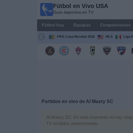
Fútbol en Vivo USA
Fútbol
Guía deportiva en TV
en
Vivo
Fútbol hoy
Equipos
Competiciones
USA
Guía
FIFA Copa Mundial 2026
MLS
Liga 
deportiva
en TV
Fútbol
hoy
Equipos
Competiciones
Partidos en vivo de
Al Masry SC
Canales
Al Masry SC: En este momento no hay ningún p
TV
TV emitidos anteriormente.