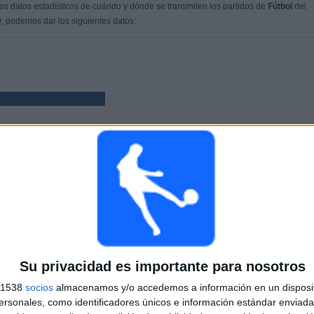
s datos estadísticos de cuándo y dónde se transmiten los partidos de
Fútbol
del
9
, podemos dar los siguientes datos:
PARTIDOS
DÍAS
TOTAL
 (86.96%)
23
2438
10
CONSECUTIVOS
SIN PARTIDO
CANALES TV
DE PAGO
GRATUÍTO
Su privacidad es importante para nosotros
s 1538
socios
almacenamos y/o accedemos a información en un disposit
TOTAL
MÁXIMO
TOTAL
sonales, como identificadores únicos e información estándar enviada 