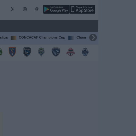
sliga
CONCACAF Champions Cup
Champions League
Francia Li