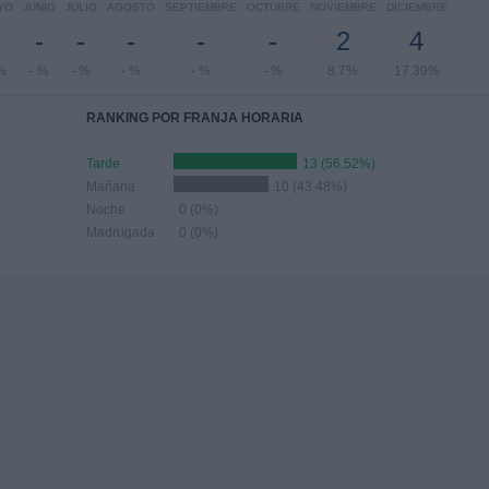
YO
JUNIO
JULIO
AGOSTO
SEPTIEMBRE
OCTUBRE
NOVIEMBRE
DICIEMBRE
-
-
-
-
-
-
2
4
%
- %
- %
- %
- %
- %
8.7%
17.39%
RANKING POR FRANJA HORARIA
Tarde
13 (56.52%)
Mañana
10 (43.48%)
Noche
0 (0%)
Madrugada
0 (0%)