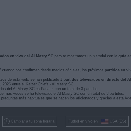
isados en vivo del Al Masry SC
pero te mostramos un historial con la
guía e
V
cuando nos confirmen desde medios oficiales, los próximos
partidos en vi
nzos de esta web, se han publicado
3 partidos televisados en directo del 
8, 2026 entre el Kaizer Chiefs - Al Masry SC.
dos del Al Masry SC es Fanatiz con un total de 3 partidos.
e más veces se ha televisado el Al Masry SC con un total de 3 partidos.
 preguntas más habituales que se hacen los aficionados y gracias a esta Age
Cambiar a tu zona horaria
Fútbol en vivo en
USA (ES)