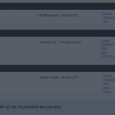
Fanatiz
CR Belouizdad
Al Masry SC
(Míralo e
vivo)
Fanatiz
Al Masry SC
CR Belouizdad
(Míralo en
vivo)
beIN
SPORTS 4
Fanatiz
Kaizer Chiefs
Al Masry SC
(Míralo e
vivo)
Fubo
Sports
Y SC EN TELEVISIÓN EN USA (ES)