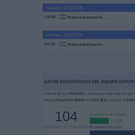
Otros
Sábado, 8/15/2026
Deportes
14:00
Primera Nacional Argentina
Noticias
Viernes, 8/21/2026
Widget
14:30
Primera Nacional Argentina
DATOS ESTADÍSTICOS DEL EQUIPO DEPORT
A fecha de hoy
8/6/2026
y desde que esta web recoge lo
equipo
Deportivo Morón
en
USA (ES)
, que fue el
5/5/
104
22 partidos en abierto
21.15%
PARTIDOS TELEVISADOS
82 partidos de pago