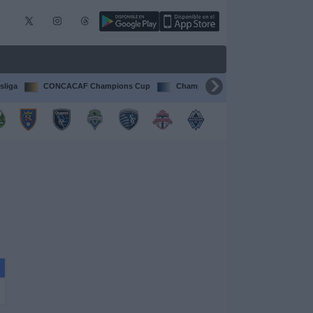
sliga
CONCACAF Champions Cup
Champions League
Francia Li