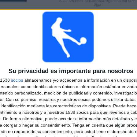
8/2/2026 Primera Nacional Argentina por LPF
Play
PARTIDOS
DÍAS
TOTAL
19%)
0
3
4
CONSECUTIVOS
SIN PARTIDO
CANALES TV
DE PAGO
GRATUÍTO
Su privacidad es importante para nosotros
TOTAL
MÁXIMO
TOTAL
s 1538
socios
almacenamos y/o accedemos a información en un disposit
4
5
55
sonales, como identificadores únicos e información estándar enviada 
ntenido personalizado, medición de publicidad y contenido, investigaci
COMPETICIONES
VS CA Atlanta
RIVALES
os.
Con su permiso, nosotros y nuestros socios podemos utilizar datos 
identificación mediante las características de dispositivos. Puede hacer
RANKING POR COMPETICIONES
ntimiento a nosotros y a nuestros 1538 socios para que llevemos a ca
. De forma alternativa, puede acceder a información más detallada y 
Primera Nacional Argentina
78 (75%)
e otorgar o negar su consentimiento.
Tenga en cuenta que algún proc
Copa Argentina
12 (11.54%)
de no requerir de su consentimiento, pero usted tiene el derecho de r
Primera B Argentina
12 (11.54%)