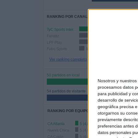
RANKING POR CANALES
TyC Sports Internacional
73 (70.
Fanatiz
23 (22.12%)
LPF Play
22 (21.15%)
Fubo Sports
9 (8.65%)
Ver ranking completo
50 partidos en local
Nosotros y nuestro
48.08%
procesamos datos per
54 partidos de visitante
para publicidad y co
51.92%
desarrollo de servici
geográfica precisa e 
RANKING POR EQUIPOS
otorgarnos su conse
previamente descrito
CA Atlanta
5 (4.81%)
preferencias antes d
Nueva Chicago
5 (4.81%)
datos personales pue
CA Colón
5 (4.81%)