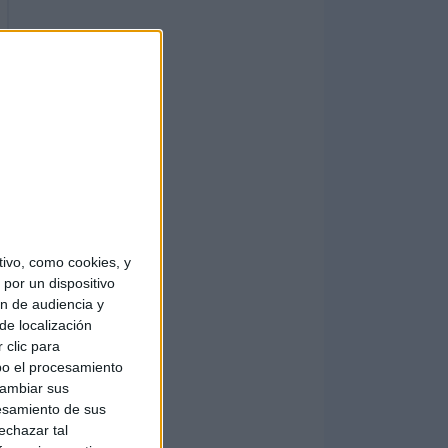
ivo, como cookies, y
por un dispositivo
ón de audiencia y
de localización
 clic para
bo el procesamiento
cambiar sus
esamiento de sus
echazar tal