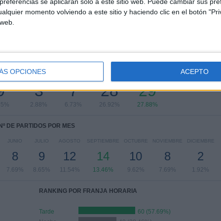
referencias se aplicarán solo a este sitio web. Puede cambiar sus pref
Amistoso
2 (1.92%)
alquier momento volviendo a este sitio y haciendo clic en el botón "Pri
 web.
Ver ranking completo
PARTIDOS POR DÍA DE LA SEMANA
ÁS OPCIONES
ACEPTO
COLES
JUEVES
VIERNES
SÁBADO
DOMINGO
9
3
7
28
29
65%
2.88%
6.73%
26.92%
27.88%
Nº DE PARTIDOS POR MES
JUNIO
JULIO
AGOSTO
SEPTIEMBRE
OCTUBRE
NOVIEMBRE
DICIEMBRE
8
9
12
14
10
8
2
7.69%
8.65%
11.54%
13.46%
9.62%
7.69%
1.92%
RANKING POR FRANJA HORARIA
Tarde
60 (57.69%)