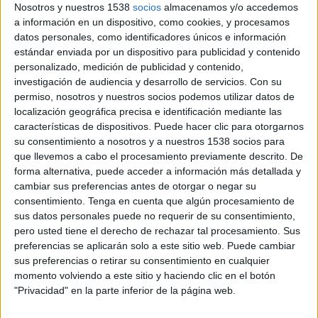
Vasco da Gama
Nosotros y nuestros 1538
socios
almacenamos y/o accedemos
a información en un dispositivo, como cookies, y procesamos
Fanatiz (Míralo en vivo)
datos personales, como identificadores únicos e información
estándar enviada por un dispositivo para publicidad y contenido
Jueves, 12/5/2024
personalizado, medición de publicidad y contenido,
investigación de audiencia y desarrollo de servicios.
Con su
18:00
Serie A Brasil
permiso, nosotros y nuestros socios podemos utilizar datos de
localización geográfica precisa e identificación mediante las
Fluminense
características de dispositivos. Puede hacer clic para otorgarnos
Cuiabá
su consentimiento a nosotros y a nuestros 1538 socios para
Fanatiz (Míralo en vivo)
que llevemos a cabo el procesamiento previamente descrito. De
forma alternativa, puede acceder a información más detallada y
Sábado, 11/30/2024
cambiar sus preferencias antes de otorgar o negar su
consentimiento.
Tenga en cuenta que algún procesamiento de
17:30
Serie A Brasil
sus datos personales puede no requerir de su consentimiento,
pero usted tiene el derecho de rechazar tal procesamiento. Sus
Cuiabá
preferencias se aplicarán solo a este sitio web. Puede cambiar
Bahía
sus preferencias o retirar su consentimiento en cualquier
Fanatiz (Míralo en vivo)
momento volviendo a este sitio y haciendo clic en el botón
"Privacidad" en la parte inferior de la página web.
Más días