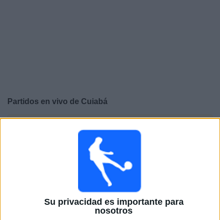
Otros
Deportes
Noticias
Widget
Partidos en vivo de
Cuiabá
×
Cuiabá: En este momento no hay ningún partido
televisado. Puedes consultar el historial de partidos en
TV emitidos anteriormente.
Domingo, 12/8/2024
14:00
Serie A Brasil
Su privacidad es importante para
nosotros
Cuiabá