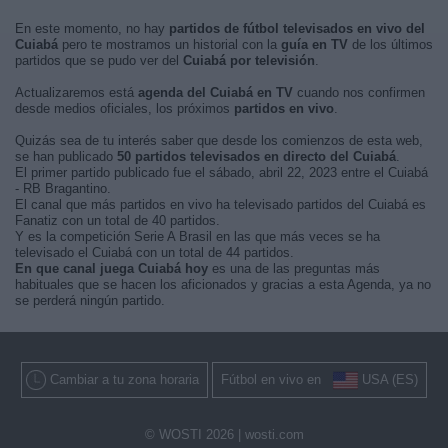
En este momento, no hay
partidos de fútbol televisados en vivo del
Cuiabá
pero te mostramos un historial con la
guía en TV
de los últimos
partidos que se pudo ver del
Cuiabá por televisión
.
Actualizaremos está
agenda del Cuiabá en TV
cuando nos confirmen
desde medios oficiales, los próximos
partidos en vivo
.
Quizás sea de tu interés saber que desde los comienzos de esta web,
se han publicado
50 partidos televisados en directo del Cuiabá
.
El primer partido publicado fue el sábado, abril 22, 2023 entre el Cuiabá
- RB Bragantino.
El canal que más partidos en vivo ha televisado partidos del Cuiabá es
Fanatiz con un total de 40 partidos.
Y es la competición Serie A Brasil en las que más veces se ha
televisado el Cuiabá con un total de 44 partidos.
En que canal juega Cuiabá hoy
es una de las preguntas más
habituales que se hacen los aficionados y gracias a esta Agenda, ya no
se perderá ningún partido.
Cambiar a tu zona horaria
Fútbol en vivo en
USA (ES)
© WOSTI 2026 |
wosti.com