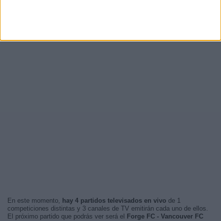
En este momento,
hay 4 partidos televisados en vivo
de 1
competiciones distintas y 3 canales de TV emitirán cada uno de ellos.
El próximo partido que podrás ver será el
Forge FC - Vancouver FC