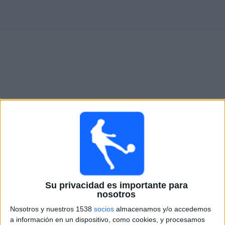
Otros
Deportes
Noticias
Widget
Partidos en vivo de
Forge FC
Partidos de hoy viernes, 8/7/2026
19:00
Canadian Premier League
Forge FC
Vancouver FC
Su privacidad es importante para
Fubo Sports
FOX Sports 2
nosotros
Nosotros y nuestros 1538
socios
almacenamos y/o accedemos
Sábado, 8/15/2026
a información en un dispositivo, como cookies, y procesamos