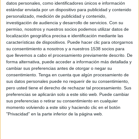
datos personales, como identificadores únicos e información
17:00
Canadian Premier League
estándar enviada por un dispositivo para publicidad y contenido
Cavalry FC
personalizado, medición de publicidad y contenido,
investigación de audiencia y desarrollo de servicios.
Con su
Forge FC
permiso, nosotros y nuestros socios podemos utilizar datos de
FOX Soccer Plus
localización geográfica precisa e identificación mediante las
características de dispositivos. Puede hacer clic para otorgarnos
Sábado, 8/22/2026
su consentimiento a nosotros y a nuestros 1538 socios para
que llevemos a cabo el procesamiento previamente descrito. De
19:00
Canadian Premier League
forma alternativa, puede acceder a información más detallada y
cambiar sus preferencias antes de otorgar o negar su
Forge FC
consentimiento.
Tenga en cuenta que algún procesamiento de
Pacific
sus datos personales puede no requerir de su consentimiento,
pero usted tiene el derecho de rechazar tal procesamiento. Sus
Fubo Sports
FOX Sports 2
FOX Soccer Plus
preferencias se aplicarán solo a este sitio web. Puede cambiar
sus preferencias o retirar su consentimiento en cualquier
Más días
momento volviendo a este sitio y haciendo clic en el botón
"Privacidad" en la parte inferior de la página web.
DATOS ESTADÍSTICOS DEL EQUIPO FORGE FC EN
TELEVISIÓN EN USA (ES)