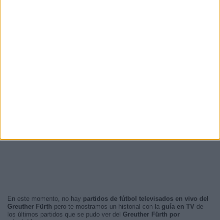
En este momento, no hay
partidos de fútbol televisados en vivo del
Greuther Fürth
pero te mostramos un historial con la
guía en TV
de
los últimos partidos que se pudo ver del
Greuther Fürth por