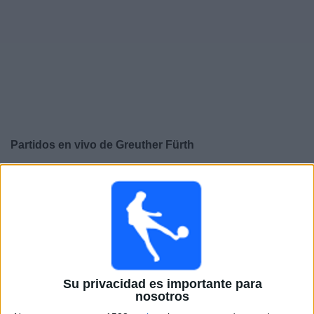
Otros
Deportes
Noticias
Widget
Partidos en vivo de
Greuther Fürth
×
Greuther Fürth: En este momento no hay ningún partido
televisado. Puedes consultar el historial de partidos en
TV emitidos anteriormente.
Martes, 5/26/2026
14:30
2. Bundesliga
Su privacidad es importante para
nosotros
Greuther Fürth