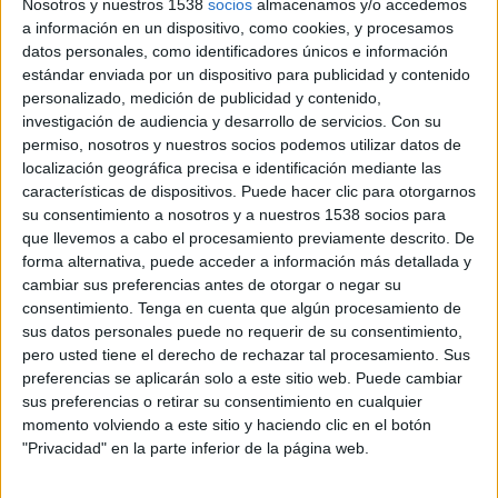
Nosotros y nuestros 1538
socios
almacenamos y/o accedemos
Rot-Weiss Essen
a información en un dispositivo, como cookies, y procesamos
ESPN Unlimited
ESPN Select
datos personales, como identificadores únicos e información
estándar enviada por un dispositivo para publicidad y contenido
Viernes, 5/22/2026
personalizado, medición de publicidad y contenido,
investigación de audiencia y desarrollo de servicios.
Con su
14:30
2. Bundesliga
permiso, nosotros y nuestros socios podemos utilizar datos de
localización geográfica precisa e identificación mediante las
Rot-Weiss Essen
características de dispositivos. Puede hacer clic para otorgarnos
Greuther Fürth
su consentimiento a nosotros y a nuestros 1538 socios para
ESPN Unlimited
ESPN Select
que llevemos a cabo el procesamiento previamente descrito. De
forma alternativa, puede acceder a información más detallada y
cambiar sus preferencias antes de otorgar o negar su
Domingo, 5/17/2026
consentimiento.
Tenga en cuenta que algún procesamiento de
09:30
2. Bundesliga
sus datos personales puede no requerir de su consentimiento,
pero usted tiene el derecho de rechazar tal procesamiento. Sus
Greuther Fürth
preferencias se aplicarán solo a este sitio web. Puede cambiar
Fortuna Düsseldorf
sus preferencias o retirar su consentimiento en cualquier
momento volviendo a este sitio y haciendo clic en el botón
ESPN Unlimited
ESPN Select
"Privacidad" en la parte inferior de la página web.
Más días