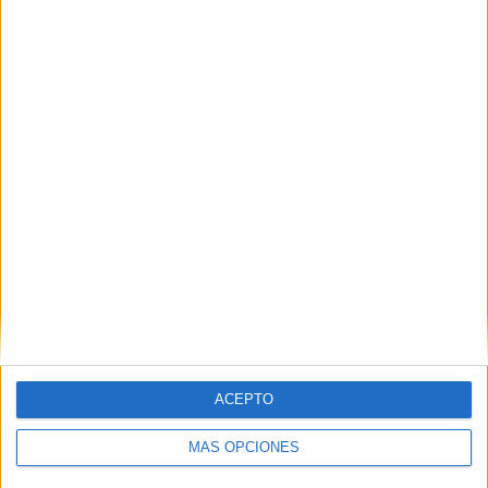
SV
RANKING POR EQUIPOS
Hamburger SV
7 (7.53%)
Hertha Berlin
5 (5.38%)
Karlsruher
4 (4.3%)
St. Pauli
4 (4.3%)
Arminia Bielefeld
4 (4.3%)
Ver ranking completo
RANKING POR COMPETICIONES
2. Bundesliga
57 (61.29%)
Bundesliga
33 (35.48%)
Copa de Alemania
2 (2.15%)
Amistoso
1 (1.08%)
ACEPTO
Ver ranking completo
MÁS OPCIONES