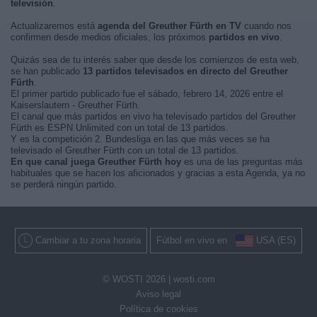
televisión
.
Actualizaremos está
agenda del Greuther Fürth en TV
cuando nos
confirmen desde medios oficiales, los próximos
partidos en vivo
.
Quizás sea de tu interés saber que desde los comienzos de esta web,
se han publicado
13 partidos televisados en directo del Greuther
Fürth
.
El primer partido publicado fue el sábado, febrero 14, 2026 entre el
Kaiserslautern - Greuther Fürth.
El canal que más partidos en vivo ha televisado partidos del Greuther
Fürth es ESPN Unlimited con un total de 13 partidos.
Y es la competición 2. Bundesliga en las que más veces se ha
televisado el Greuther Fürth con un total de 13 partidos.
En que canal juega Greuther Fürth hoy
es una de las preguntas más
habituales que se hacen los aficionados y gracias a esta Agenda, ya no
se perderá ningún partido.
Cambiar a tu zona horaria
Fútbol en vivo en
USA (ES)
© WOSTI 2026 |
wosti.com
Aviso legal
Política de cookies